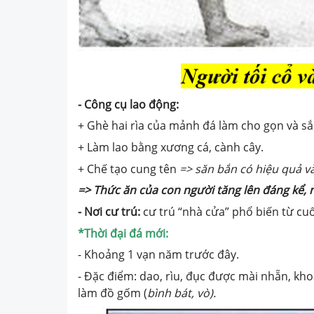
-
Công cụ lao động
:
+ Ghè hai rìa của mảnh đá làm cho gọn và sắ
+ Làm lao bằng xương cá, cành cây.
+ Chế tạo cung tên
=> săn bắn có hiệu quả v
=> Thức ăn của con người tăng lên đáng kể, 
- Nơi cư trú:
cư trú “nhà cửa” phổ biến từ cuối
*Thời đại đá mới:
- Khoảng 1 vạn năm trước đây.
- Đặc điểm: dao, rìu, đục được mài nhẵn, khoa
làm đồ gốm (
bình bát, vò).