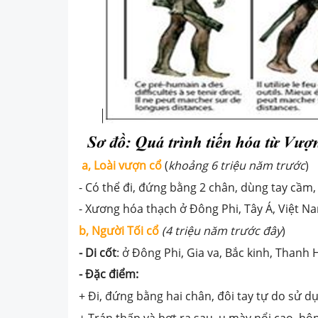
a,
Loài vượn cổ
(
khoảng 6 triệu năm trước
)
- Có thể đi, đứng bằng 2 chân, dùng tay cầm
- Xương hóa thạch ở Đông Phi, Tây Á, Việt N
b,
Người Tối cổ
(4 triệu năm trước đây
)
- Di cốt
: ở Đông Phi, Gia va, Bắc kinh, Thanh 
-
Đặc điểm:
+ Đi, đứng bằng hai chân, đôi tay tự do sử d
+ Trán thấp và bợt ra sau, u mày nổi cao, hộ