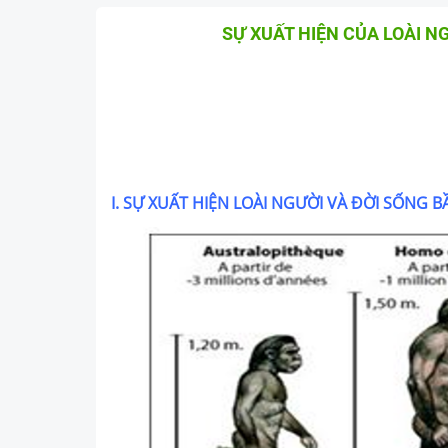
SỰ XUẤT HIỆN CỦA LOÀI N
I. SỰ XUẤT HIỆN LOÀI NGƯỜI VÀ ĐỜI SỐNG B