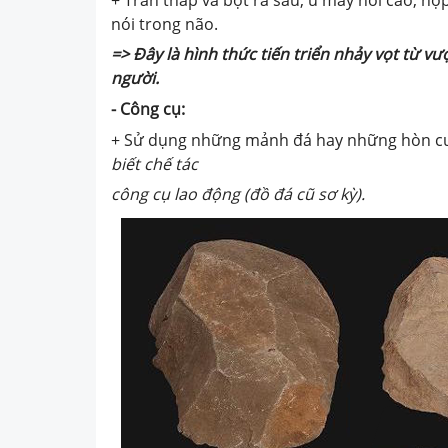
nói trong não.
=>
Đây là hình thức tiến triển nhảy vọt từ v
người.
- Công cụ:
+ Sử dụng những mảnh đá hay những hòn cu
biết chế tác
công cụ lao động
(
đồ đá cũ sơ kỳ
)
.