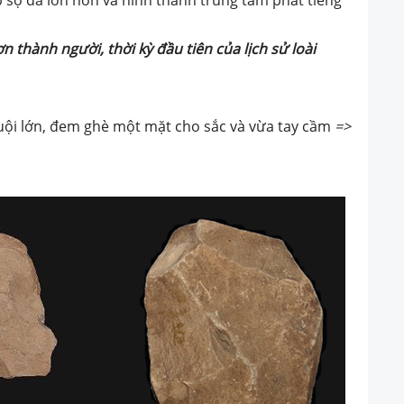
ượn thành người
,
thời kỳ đầu tiên của lịch sử loài
ội lớn, đem ghè một mặt cho sắc và vừa tay cầm
=>