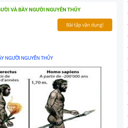
GƯỜI VÀ BẦY NGƯỜI NGUYÊN THỦY
Bài tập vận dụng!
ẦY
NGƯỜI
NGUYÊN THỦY