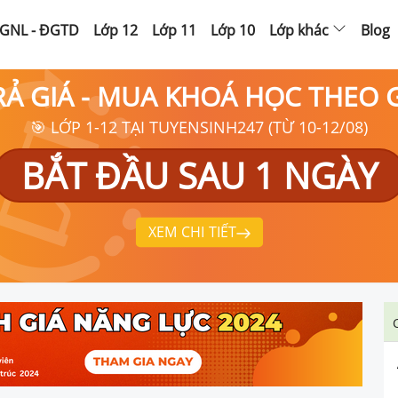
GNL - ĐGTD
Lớp 12
Lớp 11
Lớp 10
Lớp khác
Blog
RẢ GIÁ - MUA KHOÁ HỌC THEO
🎯 LỚP 1-12 TẠI TUYENSINH247 (TỪ 10-12/08)
BẮT ĐẦU SAU 1 NGÀY
XEM CHI TIẾT