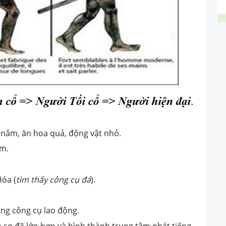
, nắm, ăn hoa quả, động vật nhỏ.
am.
Hóa (
tìm thấy công cụ đá
).
ụng công cụ lao động.
p sọ đã lớn hơn và hình thành trung tâm phát tiếng