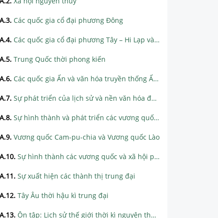
A.2
.
Xã hội nguyên thủy
A.3
.
Các quốc gia cổ đại phương Đông
A.4
.
Các quốc gia cổ đại phương Tây – Hi Lạp và Rôma
A.5
.
Trung Quốc thời phong kiến
A.6
.
Các quốc gia Ấn và văn hóa truyền thống Ấn Độ
A.7
.
Sự phát triển của lịch sử và nền văn hóa đa dạng của Ấn Độ
A.8
.
Sự hình thành và phát triển các vương quốc chính ở Đông Nam Á
A.9
.
Vương quốc Cam-pu-chia và Vương quốc Lào
A.10
.
Sự hình thành các vương quốc và xã hội phong kiến Tây Âu
A.11
.
Sự xuất hiện các thành thị trung đại
A.12
.
Tây Âu thời hậu kì trung đại
A.13
.
Ôn tập: Lịch sử thế giới thời kì nguyên thủy, cổ đại và trung đại