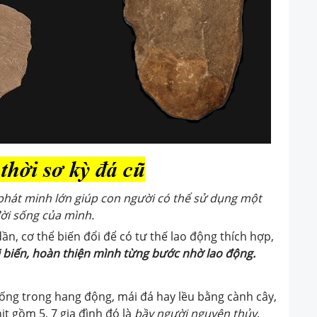
phát minh lớn giúp con người có thể sử dụng một
ời sốn
g của mình.
ần, cơ thể biến đổi để có tư thế lao động thích hợp,
i biến, hoàn thiện mình từng bước nhờ lao động.
sống trong hang động, mái đá hay lều bằng cành cây,
t gồm 5, 7 gia đình đó là
bầy người nguyên thủy
.