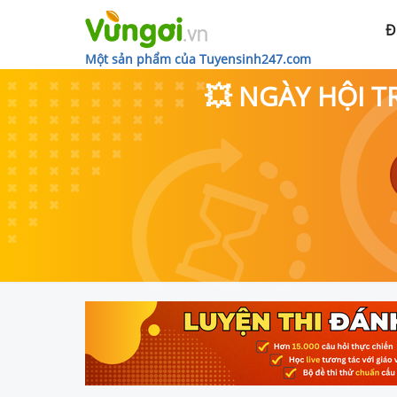
Đ
Một sản phẩm của Tuyensinh247.com
💥 NGÀY HỘI T