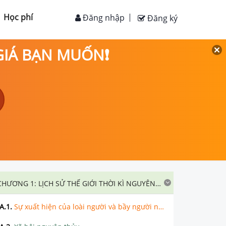
Học phí
Đăng nhập
Đăng ký
 GIÁ BẠN MUỐN❗
CHƯƠNG 1: LỊCH SỬ THẾ GIỚI THỜI KÌ NGUYÊN THỦY, CỔ ĐẠI VÀ TRUNG ĐẠI
A.1
.
Sự xuất hiện của loài người và bầy người nguyên thủy