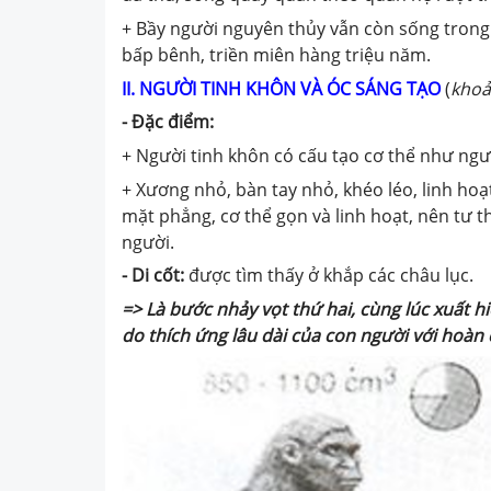
+ Bầy người nguyên thủy vẫn còn sống trong 
bấp bênh, triền miên hàng triệu năm.
II. NGƯỜI TINH KHÔN VÀ ÓC SÁNG TẠO
(
khoả
-
Đặc điểm:
+ Người tinh khôn có cấu tạo cơ thể như ngư
+ Xương nhỏ, bàn tay nhỏ, khéo léo, linh hoạt
mặt phẳng, cơ thể gọn và linh hoạt, nên tư 
người.
-
Di cốt:
được tìm thấy ở khắp các châu lục.
=>
Là bước nhảy vọt thứ hai, cùng lúc xuất 
do thích ứng lâu dài của con người với hoàn