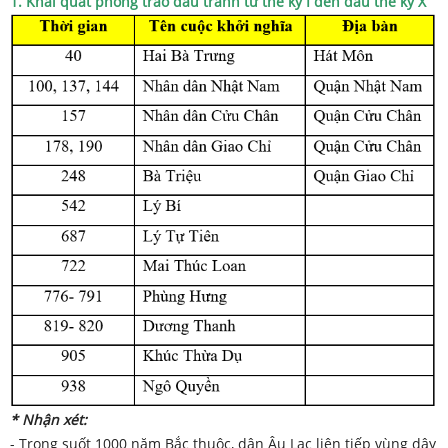
1. Khái quát phong trào đấu tranh từ thế kỷ I đến đầu thế kỷ X
* Nhận xét
:
- Trong suốt 1000 năm Bắc thuộc, dân Âu Lạc liên tiếp vùng dậy