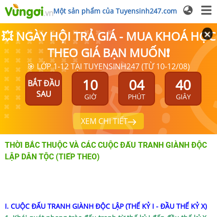
Một sản phẩm của Tuyensinh247.com
💥 NGÀY HỘI TRẢ GIÁ - MUA KHOÁ HỌC
THEO GIÁ BẠN MUỐN❗
🎯 LỚP 1-12 TẠI TUYENSINH247 (TỪ 10-12/08)
10
04
39
BẮT ĐẦU
SAU
GIỜ
PHÚT
GIÂY
XEM CHI TIẾT
THỜI BẮC THUỘC VÀ CÁC CUỘC ĐẤU TRANH GIÀNH ĐỘC
LẬP DÂN TỘC (TIẾP THEO)
I. CUỘC ĐẤU TRANH GIÀNH ĐỘC LẬP (THẾ KỶ I - ĐẦU THẾ KỶ X)