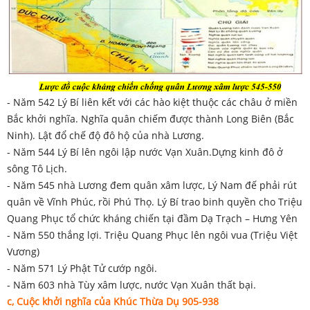
- Năm 542 Lý Bí liên kết với các hào kiệt thuộc các châu ở miền
Bắc khởi nghĩa. Nghĩa quân chiếm được thành Long Biên (Bắc
Ninh). Lật đổ chế độ đô hộ của nhà Lương.
- Năm 544 Lý Bí lên ngôi lập nước Vạn Xuân.Dựng kinh đô ở
sông Tô Lịch.
- Năm 545 nhà Lương đem quân xâm lược, Lý Nam đế phải rút
quân về Vĩnh Phúc, rồi Phú Thọ. Lý Bí trao binh quyền cho Triệu
Quang Phục tổ chức kháng chiến tại đầm Dạ Trạch – Hưng Yên
- Năm 550 thắng lợi. Triệu Quang Phục lên ngôi vua (Triệu Việt
Vương)
- Năm 571 Lý Phật Tử cướp ngôi.
- Năm 603 nhà Tùy xâm lược, nước Vạn Xuân thất bại.
c, Cuộc khởi nghĩa của Khúc Thừa Dụ 905-938