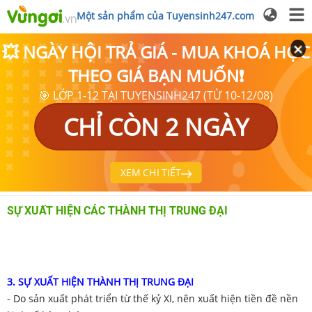
Một sản phẩm của Tuyensinh247.com
💥 NGÀY HỘI TRẢ GIÁ - MUA KHOÁ HỌC
THEO GIÁ BẠN MUỐN❗
🎯 LỚP 1-12 TẠI TUYENSINH247 (TỪ 10-12/08)
CHỈ CÒN 2 NGÀY
XEM CHI TIẾT
SỰ XUẤT HIỆN CÁC THÀNH THỊ TRUNG ĐẠI
3. S
Ự XUẤT HIỆN THÀNH THỊ TRUNG ĐẠI
- Do sản xuất phát triển từ thế kỷ XI, nên xuất hiện tiền đề nền