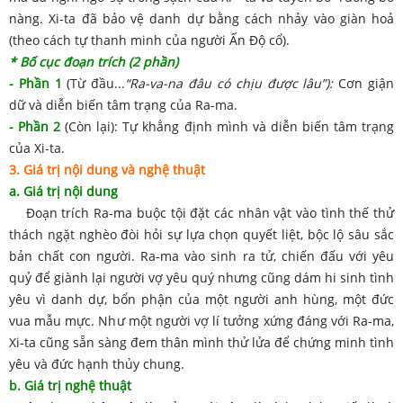
nàng. Xi-ta đã bảo vệ danh dự bằng cách nhảy vào giàn hoả
(theo cách tự thanh minh của người Ấn Độ cổ).
* Bố cục đoạn trích (2 phần)
- Phần 1
(Từ đầu...
“Ra-va-na đâu có chịu được lâu”):
Cơn giận
dữ và diễn biến tâm trạng của Ra-ma.
- Phần 2
(Còn lại): Tự khẳng định mình và diễn biến tâm trạng
của Xi-ta.
3. Giá trị nội dung và nghệ thuật
a. Giá trị nội dung
Đoạn trích Ra-ma buộc tội đặt các nhân vật vào tình thế thử
thách ngặt nghèo đòi hỏi sự lựa chọn quyết liệt, bộc lộ sâu sắc
bản chất con người. Ra-ma vào sinh ra tử, chiến đấu với yêu
quỷ để giành lại người vợ yêu quý nhưng cũng dám hi sinh tình
yêu vì danh dự, bổn phận của một người anh hùng, một đức
vua mẫu mực. Như một người vợ lí tưởng xứng đáng với Ra-ma,
Xi-ta cũng sẵn sàng đem thân mình thử lửa để chứng minh tình
yêu và đức hạnh thủy chung.
b. Giá trị nghệ thuật