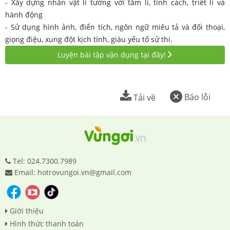
- Xây dựng nhân vật lí tưởng với tâm lí, tính cách, triết lí và
hành động
- Sử dụng hình ảnh, điển tích, ngôn ngữ miêu tả và đối thoại,
giọng điệu, xung đột kịch tính, giàu yếu tố sử thi.
Luyện bài tập vận dụng tại đây!
Báo lỗi
Tải về
Tel: 024.7300.7989
Email: hotrovungoi.vn@gmail.com
Giới thiệu
Hình thức thanh toán