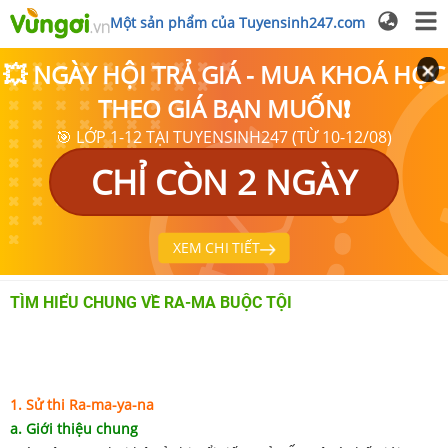
Một sản phẩm của Tuyensinh247.com
💥 NGÀY HỘI TRẢ GIÁ - MUA KHOÁ HỌC
THEO GIÁ BẠN MUỐN❗
🎯 LỚP 1-12 TẠI TUYENSINH247 (TỪ 10-12/08)
CHỈ CÒN 2 NGÀY
XEM CHI TIẾT
TÌM HIỂU CHUNG VỀ RA-MA BUỘC TỘI
1. Sử thi Ra-ma-ya-na
a. Giới thiệu chung