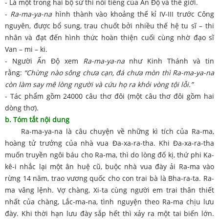
- Là một trong hai bộ sử thi nổi tiếng của Ấn Độ và thế giới.
-
Ra-ma-ya-na
hình thành vào khoảng thế kỉ IV-III trước Công
nguyên, được bổ sung, trau chuốt bởi nhiều thế hệ tu sĩ – thi
nhân và đạt đến hình thức hoàn thiện cuối cùng nhờ đạo sĩ
Van – mi – ki.
- Người Ấn Độ xem
Ra-ma-ya-na
như Kinh Thánh và tin
rằng:
“Chừng nào sông chưa cạn, đá chưa mòn thì Ra-ma-ya-na
còn làm say mê lòng người và cứu họ ra khỏi vòng tội lỗi.”
- Tác phẩm gồm 24000 câu thơ đôi (một câu thơ đôi gồm hai
dòng thơ).
b. Tóm tắt nội dung
Ra-ma-ya-na là câu chuyện về những kì tích của Ra-ma,
hoàng tử trưởng của nhà vua Đa-xa-ra-tha. Khi Đa-xa-ra-tha
muốn truyền ngôi báu cho Ra-ma, thì do lòng đố kị, thứ phi Ka-
kê-i nhắc lại một ân huệ cũ, buộc nhà vua đày ải Ra-ma vào
rừng 14 năm, trao vương quốc cho con trai bà là Bha-ra-ta. Ra-
ma vâng lệnh. Vợ chàng, Xi-ta cùng người em trai thân thiết
nhất của chàng, Lắc-ma-na, tình nguyện theo Ra-ma chịu lưu
đày. Khi thời hạn lưu đày sắp hết thì xảy ra một tai biến lớn.