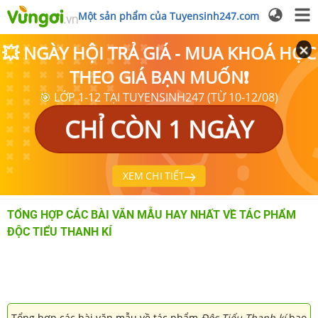
Một sản phẩm của Tuyensinh247.com
💥 NGÀY HỘI TRẢ GIÁ - MUA KHOÁ HỌC
THEO GIÁ BẠN MUỐN❗
🎯 LỚP 1-12 TẠI TUYENSINH247 (TỪ 10-12/08)
CHỈ CÒN 1 NGÀY
XEM CHI TIẾT
TỔNG HỢP CÁC BÀI VĂN MẪU HAY NHẤT VỀ TÁC PHẨM
ĐỘC TIỂU THANH KÍ
Tổng hợp các bài văn mẫu về tác phẩm
Độc Tiểu Thanh kí
bao