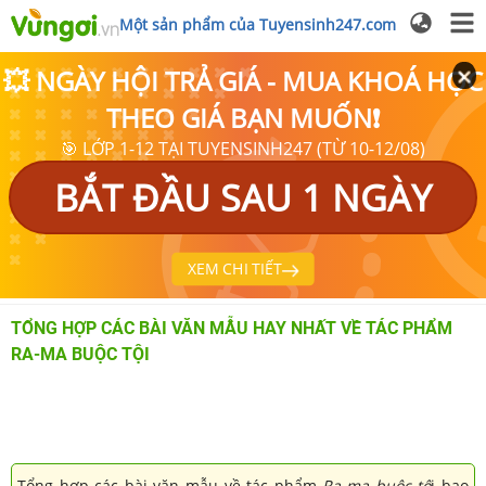
Một sản phẩm của Tuyensinh247.com
💥 NGÀY HỘI TRẢ GIÁ - MUA KHOÁ HỌC
THEO GIÁ BẠN MUỐN❗
🎯 LỚP 1-12 TẠI TUYENSINH247 (TỪ 10-12/08)
BẮT ĐẦU SAU 1 NGÀY
XEM CHI TIẾT
TỔNG HỢP CÁC BÀI VĂN MẪU HAY NHẤT VỀ TÁC PHẨM
RA-MA BUỘC TỘI
Tổng hợp các bài văn mẫu về tác phẩm
Ra-ma buộc tộ
i bao