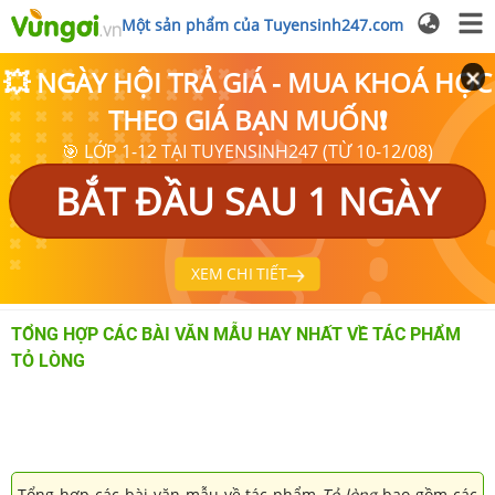
Một sản phẩm của Tuyensinh247.com
💥 NGÀY HỘI TRẢ GIÁ - MUA KHOÁ HỌC
THEO GIÁ BẠN MUỐN❗
🎯 LỚP 1-12 TẠI TUYENSINH247 (TỪ 10-12/08)
BẮT ĐẦU SAU 1 NGÀY
XEM CHI TIẾT
TỔNG HỢP CÁC BÀI VĂN MẪU HAY NHẤT VỀ TÁC PHẨM
TỎ LÒNG
Tổng hợp các bài văn mẫu về tác phẩm
Tỏ lòng
bao gồm các