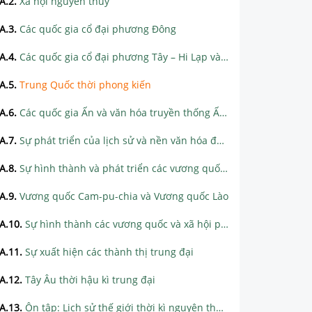
A.2
.
Xã hội nguyên thủy
A.3
.
Các quốc gia cổ đại phương Đông
A.4
.
Các quốc gia cổ đại phương Tây – Hi Lạp và Rôma
A.5
.
Trung Quốc thời phong kiến
A.6
.
Các quốc gia Ấn và văn hóa truyền thống Ấn Độ
A.7
.
Sự phát triển của lịch sử và nền văn hóa đa dạng của Ấn Độ
A.8
.
Sự hình thành và phát triển các vương quốc chính ở Đông Nam Á
A.9
.
Vương quốc Cam-pu-chia và Vương quốc Lào
A.10
.
Sự hình thành các vương quốc và xã hội phong kiến Tây Âu
A.11
.
Sự xuất hiện các thành thị trung đại
A.12
.
Tây Âu thời hậu kì trung đại
A.13
.
Ôn tập: Lịch sử thế giới thời kì nguyên thủy, cổ đại và trung đại