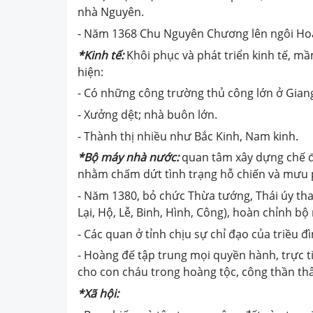
nhà Nguyên.
- Năm 1368 Chu Nguyên Chương lên ngôi Hoà
*Kinh tế:
Khôi phục và phát triển kinh tế, m
hiện:
- Có những công trường thủ công lớn ở Gian
- Xưởng dệt; nhà buôn lớn.
- Thành thị nhiều như Bắc Kinh, Nam kinh.
*Bộ máy nhà nước:
quan tâm xây dựng chế 
nhằm chấm dứt tình trạng hỗ chiến và mưu 
- Năm 1380, bỏ chức Thừa tướng, Thái úy tha
Lại, Hộ, Lễ, Binh, Hình, Công), hoàn chỉnh bộ
- Các quan ở tỉnh chịu sự chỉ đạo của triều đì
- Hoàng đế tập trung mọi quyền hành, trực t
cho con cháu trong hoàng tộc, công thần thâ
*Xã hội: