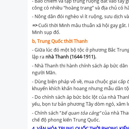
- Bao chiếm và tập trung ruộng đất vào tay g
công có nhiều “hoàng trang” và địa chủ có 
- Nông dân đói nghèo vì ít ruộng, sưu dịch v
=>
Cuối thời Minh mâu thuẫn xã hội gay gắt.
Minh sụp đổ.
b, Trung Quốc thời Thanh
- Giữa lúc đó một bộ tộc ở phương Bắc Trun
lập ra
nhà Thanh (1644-1911).
- Nhà Thanh thi hành chính sách áp bức dân
người Mãn.
- Dùng biện pháp vỗ về, mua chuộc giai cấp 
khuyến khích khẩn hoang nhưng mẫu dân tộc
- Do chính sách áp bức bóc lột của nhà Than
yếu, bọn tư bản phương Tây dòm ngó, xâm l
- Chính sách “
bế quan tỏa cảng”
của nhà Than
chế độ phong kiến Trung Quốc.
4. VĂN HÓA TRUNG QUỐC THỜI PHONG KIẾ