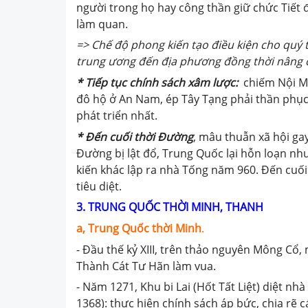
người trong họ hay công thần giữ chức Tiết 
làm quan.
=> Chế độ phong kiến tạo điều kiện cho quý t
trung ương đến địa phương đồng thời nâng c
* Tiếp tục chính sách xâm lược:
chiếm Nội Mô
đô hộ ở An Nam, ép Tây Tạng phải thần phụ
phát triển nhất.
* Đến cuối thời Đường
, mâu thuẫn xã hội ga
Đường bị lật đổ, Trung Quốc lại hỗn loạn nh
kiến khác lập ra nhà Tống năm 960. Đến cuối
tiêu diệt.
3. TRUNG QUỐC THỜI MINH, THANH
a, Trung Quốc thời Minh
.
- Đầu thế kỷ XIII, trên thảo nguyên Mông C
Thành Cát Tư Hãn làm vua.
- Năm 1271, Khu bi Lai (Hốt Tất Liệt) diệt nh
1368): thực hiện chính sách áp bức, chia rẽ 