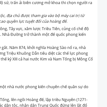
độ sứ, trấn ải biên cương mở khoa thi chọn người ra
ộc, địa chủ được tham gia vào bộ máy cai trị từ
ao quyền lực tuyệt đối của hoàng đế.
ng, Tây vực, xâm lược Triều Tiên, củng cố chế độ
c. Nhà Đường trở thành một đế quốc phong kiến
y gắt. Năm 874, khởi nghĩa Hoàng Sào nổ ra, nhà
ưng Triệu Khuông Dẫn tiêu diệt các thế lực phong
 thế kỷ XIII cả hai nước Kim và Nam Tống bị Mông Cổ
ổ, một nhà nước phong kiến chuyên chế quân sự do
à Tống, lên ngôi Hoàng đế, lập triều Nguyên (1271-
các dân tộc, nhân dân Trung Quốc đứng lên lật đổ