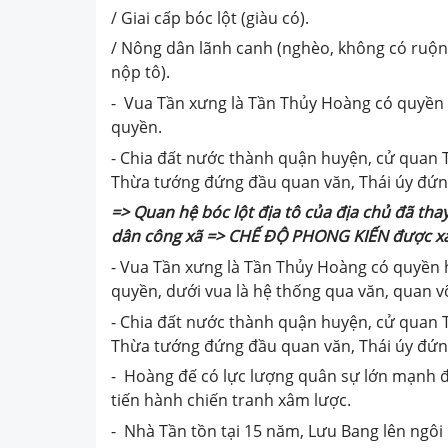
/ Giai cấp bóc lột (giàu có).
/ Nông dân lãnh canh (nghèo, không có ruộng
nộp tô).
- Vua Tần xưng là Tần Thủy Hoàng có quyền h
quyền.
- Chia đất nước thành quận huyện, cử quan T
Thừa tướng đứng đầu quan văn, Thái úy đứn
=> Quan hệ bóc lột địa tô của địa chủ đã tha
dân công xã =>
CHẾ ĐỘ PHONG KIẾN
được xá
- Vua Tần xưng là Tần Thủy Hoàng có quyền h
quyền, dưới vua là hệ thống qua văn, quan v
- Chia đất nước thành quận huyện, cử quan T
Thừa tướng đứng đầu quan văn, Thái úy đứn
- Hoàng đế có lực lượng quân sự lớn mạnh để 
tiến hành chiến tranh xâm lược.
- Nhà Tần tồn tại 15 năm, Lưu Bang lên ngôi 