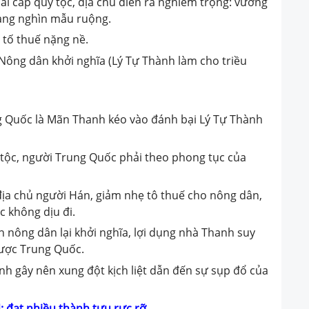
iai cấp quý tộc, địa chủ diễn ra nghiêm trọng: vương
hàng nghìn mẫu ruộng.
à tố thuế nặng nề.
 Nông dân khởi nghĩa (Lý Tự Thành làm cho triều
g Quốc là Mãn Thanh kéo vào đánh bại Lý Tự Thành
 tộc, người Trung Quốc phải theo phong tục của
địa chủ người Hán, giảm nhẹ tô thuế cho nông dân,
 không dịu đi.
h nông dân lại khởi nghĩa, lợi dụng nhà Thanh suy
ược Trung Quốc.
h gây nên xung đột kịch liệt dẫn đến sự sụp đổ của
N
:
đạt nhiều thành tựu rực rỡ