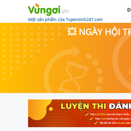
Đ
Một sản phẩm của Tuyensinh247.com
💥 NGÀY HỘI T