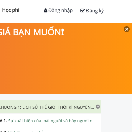
Học phí
Đăng nhập
Đăng ký
 GIÁ BẠN MUỐN❗
CHƯƠNG 1: LỊCH SỬ THẾ GIỚI THỜI KÌ NGUYÊN THỦY, CỔ ĐẠI VÀ TRUNG ĐẠI
A.1
.
Sự xuất hiện của loài người và bầy người nguyên thủy