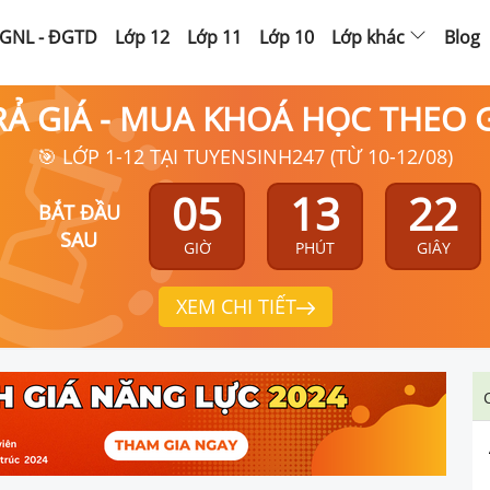
GNL - ĐGTD
Lớp 12
Lớp 11
Lớp 10
Lớp khác
Blog
RẢ GIÁ - MUA KHOÁ HỌC THEO
🎯 LỚP 1-12 TẠI TUYENSINH247 (TỪ 10-12/08)
05
13
21
BẮT ĐẦU
SAU
GIỜ
PHÚT
GIÂY
XEM CHI TIẾT