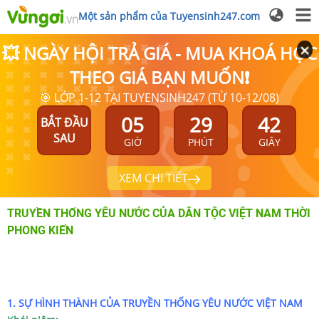
Một sản phẩm của Tuyensinh247.com
💥 NGÀY HỘI TRẢ GIÁ - MUA KHOÁ HỌC
THEO GIÁ BẠN MUỐN❗
🎯 LỚP 1-12 TẠI TUYENSINH247 (TỪ 10-12/08)
05
29
42
BẮT ĐẦU
SAU
GIỜ
PHÚT
GIÂY
XEM CHI TIẾT
TRUYỀN THỐNG YÊU NƯỚC CỦA DÂN TỘC VIỆT NAM THỜI
PHONG KIẾN
1. SỰ HÌNH THÀNH CỦA TRUYỀN THỐNG YÊU NƯỚC VIỆT NAM