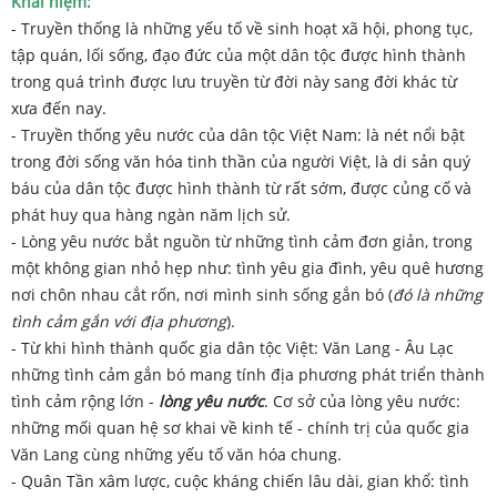
Khái niệm:
- Truyền thống là những yếu tố về sinh hoạt xã hội, phong tục,
tập quán, lối sống, đạo đức của một dân tộc được hình thành
trong quá trình được lưu truyền từ đời này sang đời khác từ
xưa đến nay.
- Truyền thống yêu nước của dân tộc Việt Nam: là nét nổi bật
trong đời sống văn hóa tinh thần của người Việt, là di sản quý
báu của dân tộc được hình thành từ rất sớm, được củng cố và
phát huy qua hàng ngàn năm lịch sử.
- Lòng yêu nước bắt nguồn từ những tình cảm đơn giản, trong
một không gian nhỏ hẹp như: tình yêu gia đình, yêu quê hương
nơi chôn nhau cắt rốn, nơi mình sinh sống gắn bó (
đó là những
tình cảm gắn với địa phương
).
- Từ khi hình thành quốc gia dân tộc Việt: Văn Lang - Âu Lạc
những tình cảm gắn bó mang tính địa phương phát triển thành
tình cảm rộng lớn -
lòng yêu nước
. Cơ sở của lòng yêu nước:
những mối quan hệ sơ khai về kinh tế - chính trị của quốc gia
Văn Lang cùng những yếu tố văn hóa chung.
- Quân Tần xâm lược, cuộc kháng chiến lâu dài, gian khổ: tình