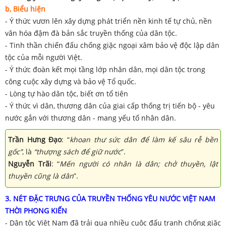
b, Biểu hiện
- Ý thức vươn lên xây dựng phát triển nền kinh tế tự chủ, nền
văn hóa đậm đà bản sắc truyền thống của dân tộc.
- Tinh thần chiến đấu chống giặc ngoại xâm bảo vệ độc lập dân
tộc của mỗi người Việt.
- Ý thức đoàn kết mọi tầng lớp nhân dân, mọi dân tộc trong
công cuộc xây dựng và bảo vệ Tổ quốc.
- Lòng tự hào dân tộc, biết ơn tổ tiên
- Ý thức vì dân, thương dân của giai cấp thống trị tiến bộ - yêu
nước gắn với thương dân - mang yếu tố nhân dân.
Trần Hưng Đạo
: “
khoan thư sức dân để làm kế sâu rễ bền
gốc”
, là
“thượng sách để giữ nước
”.
Nguyễn Trãi
: “
Mến người có nhân là dân; chở thuyền, lật
thuyền cũng là dân
”.
3. NÉT ĐẶC TRƯNG CỦA TRUYỀN THỐNG YÊU NƯỚC VIỆT NAM
THỜI PHONG KIẾN
- Dân tộc Việt Nam đã trải qua nhiều cuộc đấu tranh chống giặc