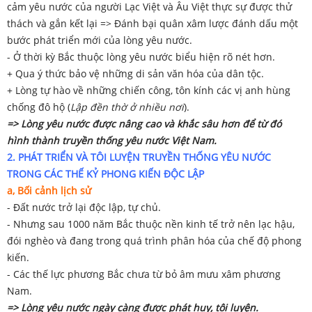
cảm yêu nước của người Lạc Việt và Âu Việt thực sự được thử
thách và gắn kết lại => Đánh bại quân xâm lược đánh dấu một
bước phát triển mới của lòng yêu nước.
- Ở thời kỳ Bắc thuộc lòng yêu nước biểu hiện rõ nét hơn.
+ Qua ý thức bảo vệ những di sản văn hóa của dân tộc.
+ Lòng tự hào về những chiến công, tôn kính các vị anh hùng
chống đô hộ (
Lập đền thờ ở nhiều nơi
).
=> Lòng yêu nước được nâng cao và khắc sâu hơn để từ đó
hình thành truyền thống yêu nước Việt Nam.
2. PHÁT TRIỂN VÀ TÔI LUYỆN TRUYỀN THỐNG YÊU NƯỚC
TRONG CÁC THẾ KỶ PHONG KIẾN ĐỘC LẬP
a, Bối cảnh lịch sử
- Đất nước trở lại độc lập, tự chủ.
- Nhưng sau 1000 năm Bắc thuộc nền kinh tế trở nên lạc hậu,
đói nghèo và đang trong quá trình phân hóa của chế độ phong
kiến.
- Các thế lực phương Bắc chưa từ bỏ âm mưu xâm phương
Nam.
=> Lòng yêu nước ngày càng được phát huy, tôi luyện.