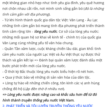
một không gian nhỏ hẹp như: tình yêu gia đình, yêu quê hương
nơi chôn nhau cắt rốn, nơi mình sinh sống gắn bó (
đó là những
tình cảm gắn với địa phương
).
- Từ khi hình thành quốc gia dân tộc Việt: Văn Lang - Âu Lạc
những tình cảm gắn bó mang tính địa phương phát triển thành
tình cảm rộng lớn -
lòng yêu nước
. Cơ sở của lòng yêu nước:
những mối quan hệ sơ khai về kinh tế - chính trị của quốc gia
Văn Lang cùng những yếu tố văn hóa chung.
- Quân Tần xâm lược, cuộc kháng chiến lâu dài, gian khổ: tình
cảm yêu nước của người Lạc Việt và Âu Việt thực sự được thử
thách và gắn kết lại => Đánh bại quân xâm lược đánh dấu một
bước phát triển mới của lòng yêu nước.
- Ở thời kỳ Bắc thuộc lòng yêu nước biểu hiện rõ nét hơn.
+ Qua ý thức bảo vệ những di sản văn hóa của dân tộc.
+ Lòng tự hào về những chiến công, tôn kính các vị anh hùng
chống đô hộ (
Lập đền thờ ở nhiều nơi
).
=> Lòng yêu nước được nâng cao và khắc sâu hơn để từ đó
hình thành truyền thống yêu nước Việt Nam.
2. PHÁT TRIỂN VÀ TÔI LUYỆN TRUYỀN THỐNG YÊU NƯỚC