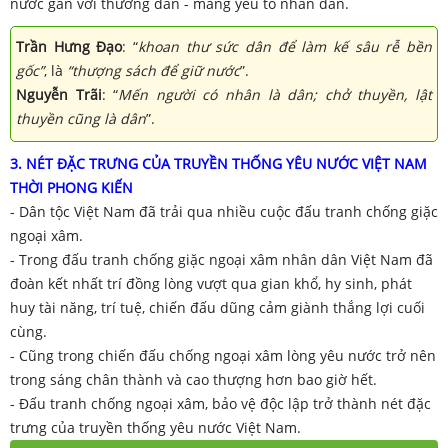
nước gắn với thương dân - mang yếu tố nhân dân.
Trần Hưng Đạo
: “
khoan thư sức dân để làm kế sâu rễ bền
gốc”
, là
“thượng sách để giữ nước
”.
Nguyễn Trãi
: “
Mến người có nhân là dân; chở thuyền, lật
thuyền cũng là dân
”.
3. NÉT ĐẶC TRƯNG CỦA TRUYỀN THỐNG YÊU NƯỚC VIỆT NAM
THỜI PHONG KIẾN
- Dân tộc Việt Nam đã trải qua nhiều cuộc đấu tranh chống giặc
ngoại xâm.
- Trong đấu tranh chống giặc ngoại xâm nhân dân Việt Nam đã
đoàn kết nhất trí đồng lòng vượt qua gian khổ, hy sinh, phát
huy tài năng, trí tuệ, chiến đấu dũng cảm giành thắng lợi cuối
cùng.
- Cũng trong chiến đấu chống ngoại xâm lòng yêu nước trở nên
trong sáng chân thành và cao thượng hơn bao giờ hết.
- Đấu tranh chống ngoại xâm, bảo vệ độc lập trở thành nét đặc
trưng của truyền thống yêu nước Việt Nam.