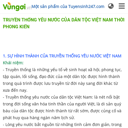
Một sản phẩm của Tuyensinh247.com
TRUYỀN THỐNG YÊU NƯỚC CỦA DÂN TỘC VIỆT NAM THỜI
PHONG KIẾN
1. SỰ HÌNH THÀNH CỦA TRUYỀN THỐNG YÊU NƯỚC VIỆT NAM
Khái niệm:
- Truyền thống là những yếu tố về sinh hoạt xã hội, phong tục,
tập quán, lối sống, đạo đức của một dân tộc được hình thành
trong quá trình được lưu truyền từ đời này sang đời khác từ
xưa đến nay.
- Truyền thống yêu nước của dân tộc Việt Nam: là nét nổi bật
trong đời sống văn hóa tinh thần của người Việt, là di sản quý
báu của dân tộc được hình thành từ rất sớm, được củng cố và
phát huy qua hàng ngàn năm lịch sử.
- Lòng yêu nước bắt nguồn từ những tình cảm đơn giản, trong