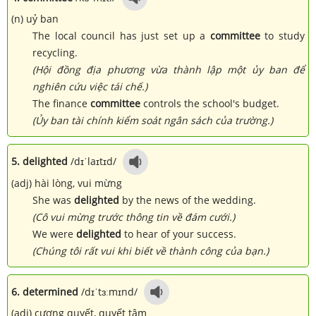
(n) uỷ ban
The local council has just set up a
committee
to study
recycling.
(Hội đồng địa phương vừa thành lập một ủy ban để
nghiên cứu việc tái chế.)
The finance
committee
controls the school's budget.
(Ủy ban tài chính kiểm soát ngân sách của trường.)
5. delighted
/dɪˈlaɪtɪd/
(adj) hài lòng, vui mừng
She was
delighted
by the news of the wedding.
(Cô vui mừng trước thông tin về đám cưới.)
We were
delighted
to hear of your success.
(Chúng tôi rất vui khi biết về thành công của bạn.)
6. determined
/dɪˈtɜːmɪnd/
(adj) cương quyết, quyết tâm