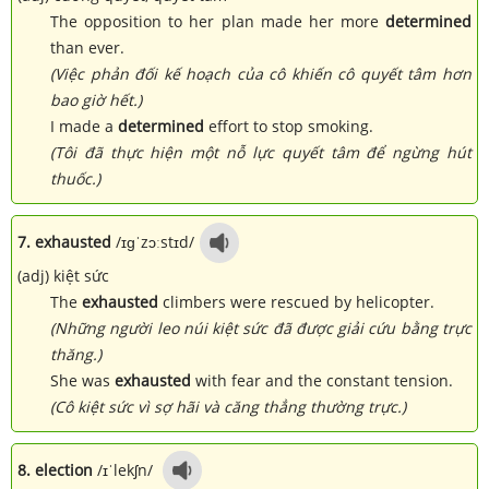
The opposition to her plan made her more
determined
than ever.
(Việc phản đối kế hoạch của cô khiến cô quyết tâm hơn
bao giờ hết.)
I made a
determined
effort to stop smoking.
(Tôi đã thực hiện một nỗ lực quyết tâm để ngừng hút
thuốc.)
7. exhausted
/ɪɡˈzɔːstɪd/
(adj) kiệt sức
The
exhausted
climbers were rescued by helicopter.
(Những người leo núi kiệt sức đã được giải cứu bằng trực
thăng.)
She was
exhausted
with fear and the constant tension.
(Cô kiệt sức vì sợ hãi và căng thẳng thường trực.)
8. election
/ɪˈlekʃn/