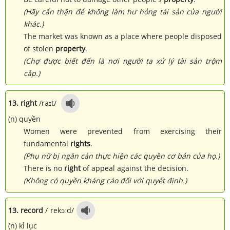
(Hãy cẩn thận để không làm hư hỏng tài sản của người
khác.)
The market was known as a place where people disposed
of stolen
property
.
(Chợ được biết đến là nơi người ta xử lý tài sản trộm
cắp.)
13. right
/raɪt/
(n) quyền
Women were prevented from exercising their
fundamental
rights
.
(Phụ nữ bị ngăn cản thực hiện các quyền cơ bản của họ.)
There is no
right
of appeal against the decision.
(Không có quyền kháng cáo đối với quyết định.)
13. record
/ˈrekɔːd/
(n) kỉ lục