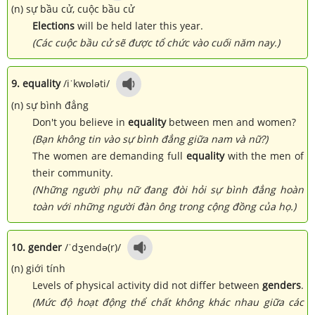
(n) sự bầu cử, cuộc bầu cử
Elections
will be held later this year.
(Các cuộc bầu cử sẽ được tổ chức vào cuối năm nay.)
9. equality
/iˈkwɒləti/
(n) sự bình đẳng
Don't you believe in
equality
between men and women?
(Bạn không tin vào sự bình đẳng giữa nam và nữ?)
The women are demanding full
equality
with the men of
their community.
(Những người phụ nữ đang đòi hỏi sự bình đẳng hoàn
toàn với những người đàn ông trong cộng đồng của họ.)
10. gender
/ˈdʒendə(r)/
(n) giới tính
Levels of physical activity did not differ between
genders
.
(Mức độ hoạt động thể chất không khác nhau giữa các