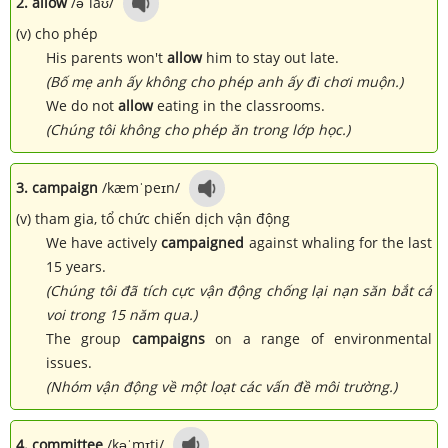
2. allow
/əˈlaʊ/
(v) cho phép
His parents won't
allow
him to stay out late.
(Bố mẹ anh ấy không cho phép anh ấy đi chơi muộn.)
We do not
allow
eating in the classrooms.
(Chúng tôi không cho phép ăn trong lớp học.)
3. campaign
/kæmˈpeɪn/
(v) tham gia, tổ chức chiến dịch vận động
We have actively
campaigned
against whaling for the last
15 years.
(Chúng tôi đã tích cực vận động chống lại nạn săn bắt cá
voi trong 15 năm qua.)
The group
campaigns
on a range of environmental
issues.
(Nhóm vận động về một loạt các vấn đề môi trường.)
4. committee
/kəˈmɪti/