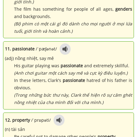
giới tính.)
The film has something for people of all ages,
genders
and backgrounds.
(Bộ phim có một cái gì đó dành cho mọi người ở mọi lứa
tuổi, giới tính và hoàn cảnh.)
11. passionate
/ˈpæʃənət/
(adj) nồng nhiệt, say mê
His guitar playing was
passionate
and extremely skillful.
(Anh chơi guitar một cách say mê và cực kỳ điêu luyện.)
In these letters, Clark's
passionate
hatred of his father is
obvious.
(Trong những bức thư này, Clark thể hiện rõ sự căm ghét
nồng nhiệt của cha mình đối với cha mình.)
12. property
/ˈprɒpəti/
(n) tài sản
Be careful not to damage other people's
property
.