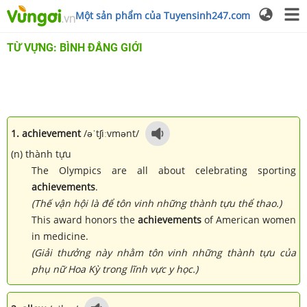
Một sản phẩm của Tuyensinh247.com
TỪ VỰNG: BÌNH ĐẲNG GIỚI
1. achievement
/əˈtʃiːvmənt/
(n) thành tựu
The Olympics are all about celebrating sporting
achievements
.
(Thế vận hội là để tôn vinh những thành tựu thể thao.)
This award honors the
achievements
of American women
in medicine.
(Giải thưởng này nhằm tôn vinh những thành tựu của
phụ nữ Hoa Kỳ trong lĩnh vực y học.)