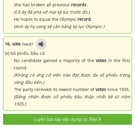
She has broken all previous
records
.
(Cô ấy đã phá vỡ mọi kỷ lục trước đó.)
He hopes to equal the Olympic
record
.
(Anh ấy hy vọng sẽ cân bằng kỷ lục Olympic.)
16. vote
/vəʊt/
(v) bỏ phiếu, bầu cử
No candidate gained a majority of the
votes
in the first
round.
(Không có ứng cử viên nào đạt được đa số phiếu trong
vòng đầu tiên.)
The party received its lowest number of
votes
since 1935.
(Đảng nhận được số phiếu bầu thấp nhất kể từ năm
1935.)
Luyện bài tập vận dụng tại đây!