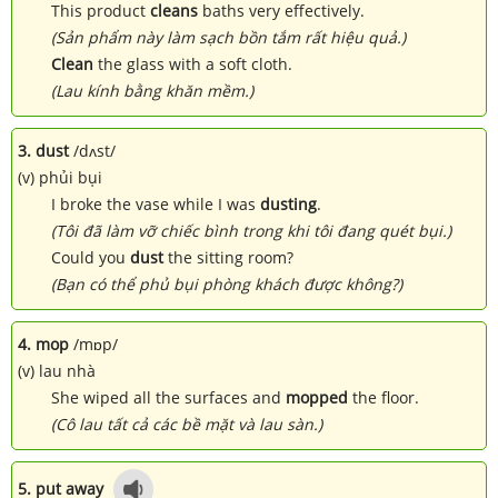
This product
cleans
baths very effectively.
(Sản phẩm này làm sạch bồn tắm rất hiệu quả.)
Clean
the glass with a soft cloth.
(Lau kính bằng khăn mềm.)
3. dust
/dʌst/
(v) phủi bụi
I broke the vase while I was
dusting
.
(Tôi đã làm vỡ chiếc bình trong khi tôi đang quét bụi.)
Could you
dust
the sitting room?
(Bạn có thể phủ bụi phòng khách được không?)
4. mop
/mɒp/
(v) lau nhà
She wiped all the surfaces and
mopped
the floor.
(Cô lau tất cả các bề mặt và lau sàn.)
5. put away