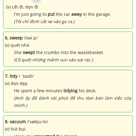
(v) cất đi, dọn đi
I'm just going to
put
the car
away
in the garage.
(Tôi chỉ định cất xe vào ga ra.)
6. sweep
/swiːp/
(v) quét nhà
She
swept
the crumbs into the wastebasket.
(Cô quét những mảnh vụn vào sọt rác.)
7. tidy
/ ˈtaɪdi/
(v) dọn dẹp
He spent a few minutes
tidying
his desk.
(Anh ấy đã dành vài phút để thu dọn bàn làm việc của
mình.)
8. vacuum
/'vækju:m/
(v) hút bụi