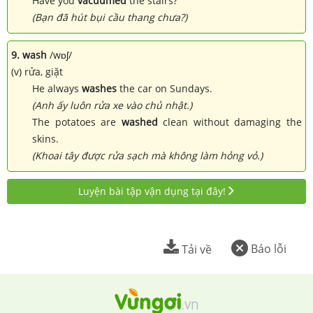
Have you
vacuumed
the stairs?
(Bạn đã hút bụi cầu thang chưa?)
9. wash
/wɒʃ/
(v) rửa, giặt
He always
washes
the car on Sundays.
(Anh ấy luôn rửa xe vào chủ nhật.)
The potatoes are
washed
clean without damaging the
skins.
(Khoai tây được rửa sạch mà không làm hỏng vỏ.)
Luyện bài tập vận dụng tại đây!
Báo lỗi
Tải về