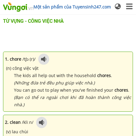
Một sản phẩm của Tuyensinh247.com
TỪ VỰNG - CÔNG VIỆC NHÀ
1. chore
/tʃɔː(r)/
(n) công việc vặt
The kids all help out with the household
chores
.
(Những đứa trẻ đều phụ giúp việc nhà.)
You can go out to play when you've finished your
chores
.
(Bạn có thể ra ngoài chơi khi đã hoàn thành công việc
nhà.)
2. clean
/kliːn/
(v) lau chùi