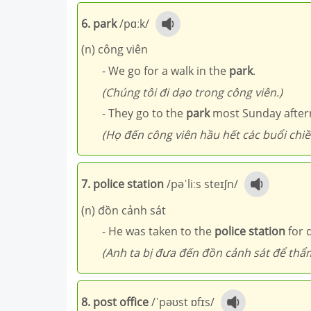
6. park
/pɑːk/
(n) công viên
- We go for a walk in the
park
.
(Chúng tôi đi dạo trong công viên.)
- They go to the
park
most Sunday after
(Họ đến công viên hầu hết các buổi chiề
7. police station
/pəˈliːs steɪʃn/
(n) đồn cảnh sát
- He was taken to the
police station
for 
(Anh ta bị đưa đến đồn cảnh sát để thẩ
8. post office
/ˈpəʊst ɒfɪs/