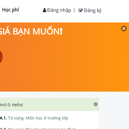
Học phí
Đăng nhập
Đăng ký
 GIÁ BẠN MUỐN❗
Unit 0: Hello!
A.1
.
Từ vựng: Môn học ở trường lớp