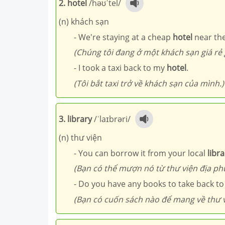
2. hotel
/həʊˈtel/
(n) khách sạn
- We're staying at a cheap
hotel
near the
(Chúng tôi đang ở một khách sạn giá rẻ 
- I took a taxi back to my
hotel
.
(Tôi bắt taxi trở về khách sạn của mình.)
3. library
/ˈlaɪbrəri/
(n) thư viện
- You can borrow it from your local
libra
(Bạn có thể mượn nó từ thư viện địa ph
- Do you have any books to take back t
(Bạn có cuốn sách nào để mang về thư 