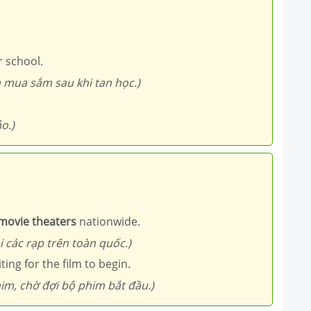
r school.
m mua sắm sau khi tan học.)
o.)
movie theaters
nationwide.
i các rạp trên toàn quốc.)
iting for the film to begin.
im, chờ đợi bộ phim bắt đầu.)