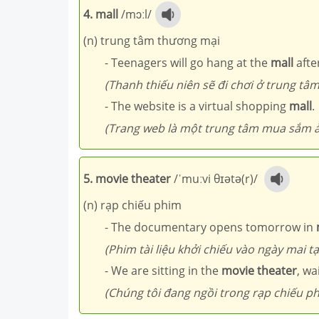
4. mall
/mɔːl/
(n) trung tâm thương mại
- Teenagers will go hang at the
mall
afte
(Thanh thiếu niên sẽ đi chơi ở trung tâ
- The website is a virtual shopping
mall
.
(Trang web là một trung tâm mua sắm ả
5. movie theater
/ˈmuːvi θɪətə(r)/
(n) rạp chiếu phim
- The documentary opens tomorrow in
(Phim tài liệu khởi chiếu vào ngày mai tạ
- We are sitting in the
movie theater
, wa
(Chúng tôi đang ngồi trong rạp chiếu ph