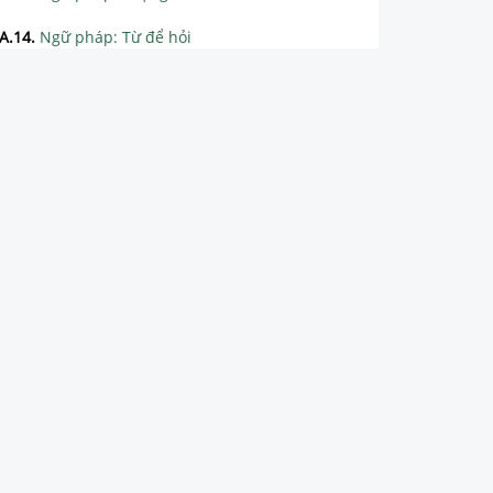
A.14
.
Ngữ pháp: Từ để hỏi
A.15
.
Ngữ pháp: Giới từ chỉ vị trí
Unit 1: Round the clock
Unit 2: Entertainment
Unit 3: Community services
Unit 4: Gender equality
Unit 5: The environment
Unit 6: Ecotourism
Unit 7: New ways to learn