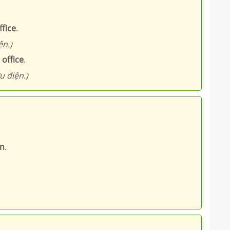
ffice
.
ện.)
 office
.
u điện.)
on
.