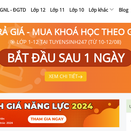
GNL - ĐGTD
Lớp 12
Lớp 11
Lớp 10
Lớp khác
Blog
RẢ GIÁ - MUA KHOÁ HỌC THEO
🎯 LỚP 1-12 TẠI TUYENSINH247 (TỪ 10-12/08)
BẮT ĐẦU SAU 1 NGÀY
XEM CHI TIẾT