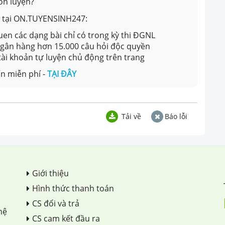
ôn luyện?
ản tại ON.TUYENSINH247:
en các dạng bài chỉ có trong kỳ thi ĐGNL
 ngân hàng hơn 15.000 câu hỏi độc quyền
 tài khoản tự luyện chủ động trên trang
n miễn phí -
TẠI ĐÂY
Tải về
Báo lỗi
Giới thiệu
Hình thức thanh toán
CS đổi và trả
hệ
CS cam kết đầu ra