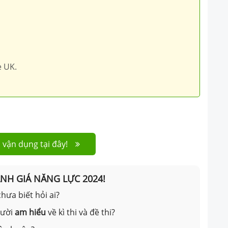
e UK.
 vận dụng tại đây!
ÁNH GIÁ NĂNG LỰC 2024!
hưa biết hỏi ai?
gười
am hiểu
về kì thi và đề thi?