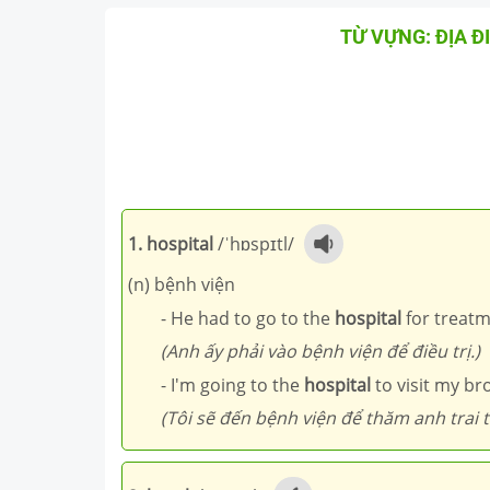
TỪ VỰNG: ĐỊA 
1. hospital
/ˈhɒspɪtl/
(n) bệnh viện
- He had to go to the
hospital
for treatm
(Anh ấy phải vào bệnh viện để điều trị.)
- I'm going to the
hospital
to visit my br
(Tôi sẽ đến bệnh viện để thăm anh trai tô