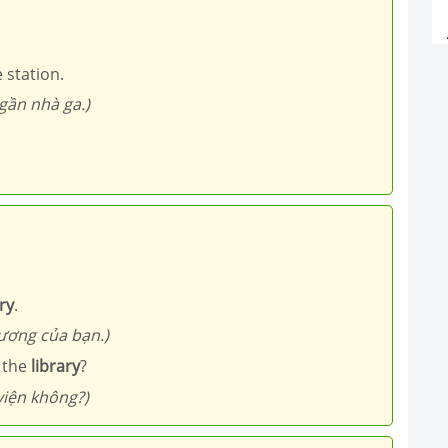
 station.
gần nhà ga.)
ry
.
ương của bạn.)
o the
library
?
viện không?)