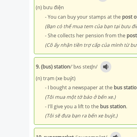
(n) bưu điện
- You can buy your stamps at the
post o
(Bạn có thể mua tem của bạn tại bưu đi
- She collects her pension from the
post
(Cô ấy nhận tiền trợ cấp của mình từ bư
9. (bus) station
/ˈbʌs steɪʃn/
(n) trạm (xe buýt)
- I bought a newspaper at the
bus stati
(Tôi mua một tờ báo ở bến xe.)
- I'll give you a lift to the
bus station
.
(Tôi sẽ đưa bạn ra bến xe buýt.)