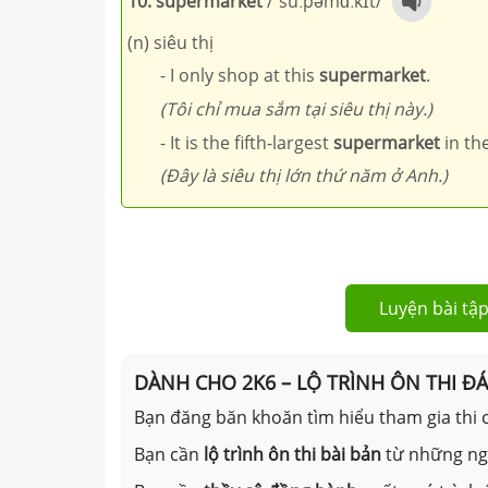
10. supermarket
/ˈsuːpəmɑːkɪt/
(n) siêu thị
- I only shop at this
supermarket
.
(Tôi chỉ mua sắm tại siêu thị này.)
- It is the fifth-largest
supermarket
in th
(Đây là siêu thị lớn thứ năm ở Anh.)
Luyện bài tập
DÀNH CHO 2K6 – LỘ TRÌNH ÔN THI Đ
Bạn đăng băn khoăn tìm hiểu tham gia thi c
Bạn cần
lộ trình ôn thi bài bản
từ những n