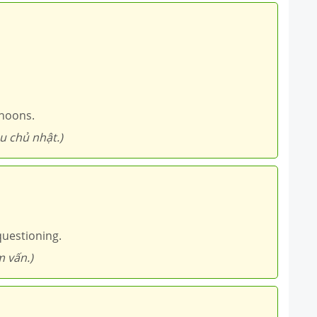
noons.
u chủ nhật.)
questioning.
m vấn.)