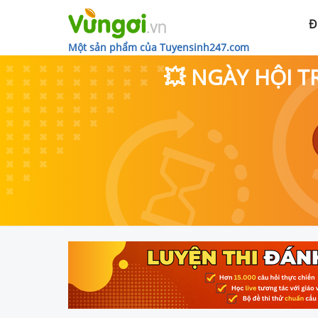
Đ
Một sản phẩm của Tuyensinh247.com
💥 NGÀY HỘI T