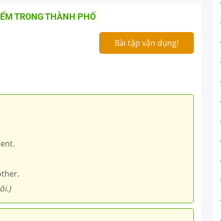
ĐIỂM TRONG THÀNH PHỐ
Bài tập vận dụng!
ent.
other.
i.)