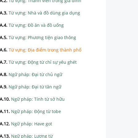
A.2
.
Từ vựng: Thành viên trong gia đình
A.3
.
Từ vựng: Nhà và đồ dùng gia dụng
A.4
.
Từ vựng: Đồ ăn và đồ uống
A.5
.
Từ vựng: Phương tiện giao thông
A.6
.
Từ vựng: Địa điểm trong thành phố
A.7
.
Từ vựng: Động từ chỉ sự yêu ghét
A.8
.
Ngữ pháp: Đại từ chủ ngữ
A.9
.
Ngữ pháp: Đại từ tân ngữ
A.10
.
Ngữ pháp: Tính từ sở hữu
A.11
.
Ngữ pháp: Động từ tobe
A.12
.
Ngữ pháp: Have got
A.13
.
Ngữ pháp: Lượng từ