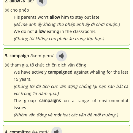
2. allow
/əˈlaʊ/
(v) cho phép
His parents won't
allow
him to stay out late.
(Bố mẹ anh ấy không cho phép anh ấy đi chơi muộn.)
We do not
allow
eating in the classrooms.
(Chúng tôi không cho phép ăn trong lớp học.)
3. campaign
/kæmˈpeɪn/
(v) tham gia, tổ chức chiến dịch vận động
We have actively
campaigned
against whaling for the last
15 years.
(Chúng tôi đã tích cực vận động chống lại nạn săn bắt cá
voi trong 15 năm qua.)
The group
campaigns
on a range of environmental
issues.
(Nhóm vận động về một loạt các vấn đề môi trường.)
4. committee
/kəˈmɪti/