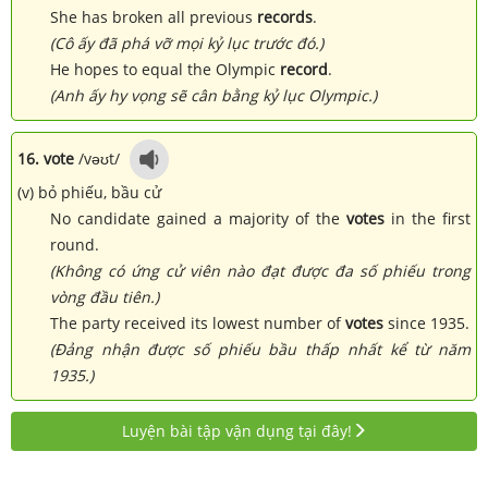
She has broken all previous
records
.
(Cô ấy đã phá vỡ mọi kỷ lục trước đó.)
He hopes to equal the Olympic
record
.
(Anh ấy hy vọng sẽ cân bằng kỷ lục Olympic.)
16. vote
/vəʊt/
(v) bỏ phiếu, bầu cử
No candidate gained a majority of the
votes
in the first
round.
(Không có ứng cử viên nào đạt được đa số phiếu trong
vòng đầu tiên.)
The party received its lowest number of
votes
since 1935.
(Đảng nhận được số phiếu bầu thấp nhất kể từ năm
1935.)
Luyện bài tập vận dụng tại đây!