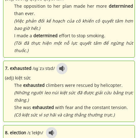
The opposition to her plan made her more
determined
than ever.
(Việc phản đối kế hoạch của cô khiến cô quyết tâm hơn
bao giờ hết.)
I made a
determined
effort to stop smoking.
(Tôi đã thực hiện một nỗ lực quyết tâm để ngừng hút
thuốc.)
7. exhausted
/ɪɡˈzɔːstɪd/
(adj) kiệt sức
The
exhausted
climbers were rescued by helicopter.
(Những người leo núi kiệt sức đã được giải cứu bằng trực
thăng.)
She was
exhausted
with fear and the constant tension.
(Cô kiệt sức vì sợ hãi và căng thẳng thường trực.)
8. election
/ɪˈlekʃn/