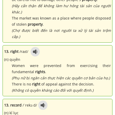
(Hãy cẩn thận để không làm hư hỏng tài sản của người
khác.)
The market was known as a place where people disposed
of stolen
property
.
(Chợ được biết đến là nơi người ta xử lý tài sản trộm
cắp.)
13. right
/raɪt/
(n) quyền
Women were prevented from exercising their
fundamental
rights
.
(Phụ nữ bị ngăn cản thực hiện các quyền cơ bản của họ.)
There is no
right
of appeal against the decision.
(Không có quyền kháng cáo đối với quyết định.)
13. record
/ˈrekɔːd/
(n) kỉ lục