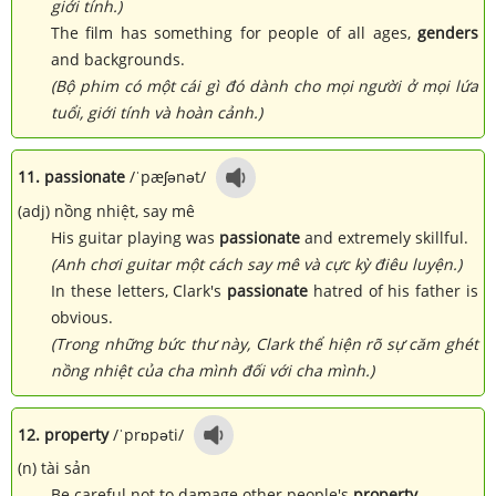
giới tính.)
The film has something for people of all ages,
genders
and backgrounds.
(Bộ phim có một cái gì đó dành cho mọi người ở mọi lứa
tuổi, giới tính và hoàn cảnh.)
11. passionate
/ˈpæʃənət/
(adj) nồng nhiệt, say mê
His guitar playing was
passionate
and extremely skillful.
(Anh chơi guitar một cách say mê và cực kỳ điêu luyện.)
In these letters, Clark's
passionate
hatred of his father is
obvious.
(Trong những bức thư này, Clark thể hiện rõ sự căm ghét
nồng nhiệt của cha mình đối với cha mình.)
12. property
/ˈprɒpəti/
(n) tài sản
Be careful not to damage other people's
property
.