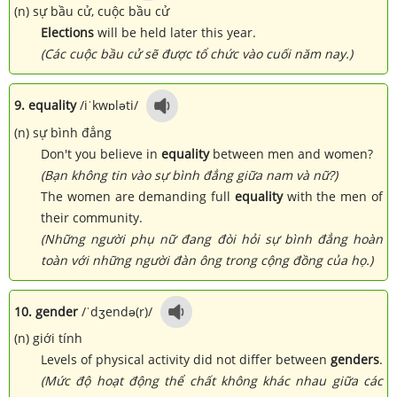
(n) sự bầu cử, cuộc bầu cử
Elections
will be held later this year.
(Các cuộc bầu cử sẽ được tổ chức vào cuối năm nay.)
9. equality
/iˈkwɒləti/
(n) sự bình đẳng
Don't you believe in
equality
between men and women?
(Bạn không tin vào sự bình đẳng giữa nam và nữ?)
The women are demanding full
equality
with the men of
their community.
(Những người phụ nữ đang đòi hỏi sự bình đẳng hoàn
toàn với những người đàn ông trong cộng đồng của họ.)
10. gender
/ˈdʒendə(r)/
(n) giới tính
Levels of physical activity did not differ between
genders
.
(Mức độ hoạt động thể chất không khác nhau giữa các