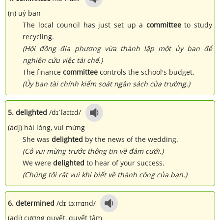
(n) uỷ ban
The local council has just set up a
committee
to study
recycling.
(Hội đồng địa phương vừa thành lập một ủy ban để
nghiên cứu việc tái chế.)
The finance
committee
controls the school's budget.
(Ủy ban tài chính kiểm soát ngân sách của trường.)
5. delighted
/dɪˈlaɪtɪd/
(adj) hài lòng, vui mừng
She was
delighted
by the news of the wedding.
(Cô vui mừng trước thông tin về đám cưới.)
We were
delighted
to hear of your success.
(Chúng tôi rất vui khi biết về thành công của bạn.)
6. determined
/dɪˈtɜːmɪnd/
(adj) cương quyết, quyết tâm