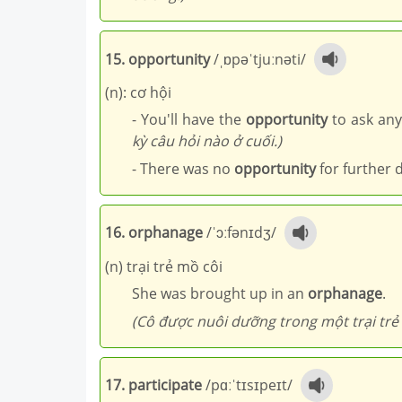
15. opportunity
/ˌɒpəˈtjuːnəti/
(n): cơ hội
- You'll have the
opportunity
to ask any
kỳ câu hỏi nào ở cuối.)
- There was no
opportunity
for further 
16. orphanage
/ˈɔːfənɪdʒ/
(n) trại trẻ mồ côi
She was brought up in an
orphanage
.
(Cô được nuôi dưỡng trong một trại trẻ 
17. participate
/pɑːˈtɪsɪpeɪt/