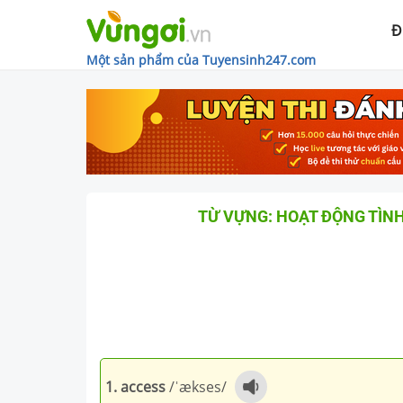
Đ
Một sản phẩm của Tuyensinh247.com
TỪ VỰNG: HOẠT ĐỘNG TÌN
1. access
/ˈækses/