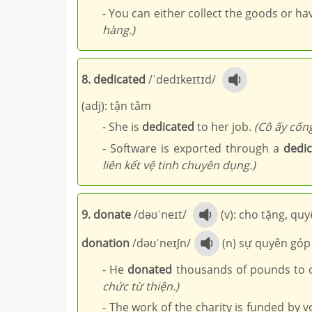
- You can either collect the goods or h
hàng.)
8. dedicated
/ˈdedɪkeɪtɪd/
(adj): tận tâm
- She is
dedicated
to her job.
(Cô ấy cốn
- Software is exported through a
dedi
liên kết vệ tinh chuyên dụng.)
9. donate
/dəʊˈneɪt/
(v): cho tặng, qu
donation
/dəʊˈneɪʃn/
(n) sự quyên góp
- He
donated
thousands of pounds to c
chức từ thiện.)
- The work of the charity is funded by 