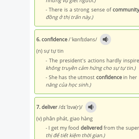
những vụ giết người.)
- There is a strong sense of
communit
đồng ở thị trấn này.)
6. confidence
/ˈkɒnfɪdəns/
(n) sự tự tin
- The president's actions hardly inspir
không truyền cảm hứng cho sự tự tin.)
- She has the utmost
confidence
in her 
năng của học sinh.)
7. deliver
/dɪˈlɪvə(r)/
(v) phân phát, giao hàng
- I get my food
delivered
from the super
thị để tiết kiệm thời gian.)