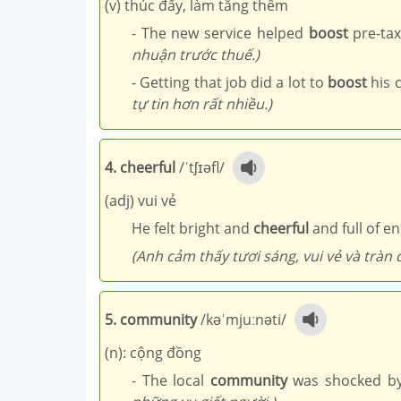
(v) thúc đẩy, làm tăng thêm
- The new service helped
boost
pre-tax
nhuận trước thuế.)
- Getting that job did a lot to
boost
his 
tự tin hơn rất nhiều.)
4. cheerful
/ˈtʃɪəfl/
(adj) vui vẻ
He felt bright and
cheerful
and full of en
(Anh cảm thấy tươi sáng, vui vẻ và tràn 
5. community
/kəˈmjuːnəti/
(n): cộng đồng
- The local
community
was shocked by