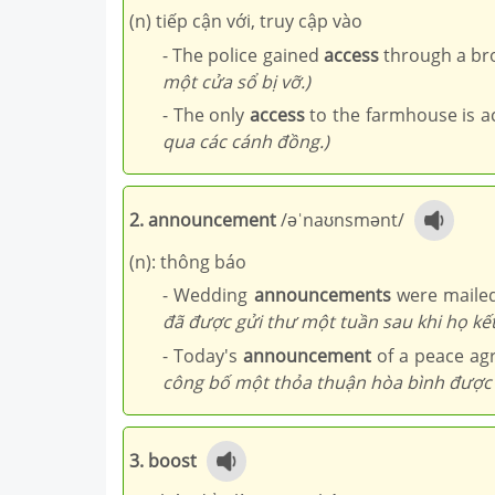
(n) tiếp cận với, truy cập vào
- The police gained
access
through a br
một cửa sổ bị vỡ.)
- The only
access
to the farmhouse is ac
qua các cánh đồng.)
2. announcement
/əˈnaʊnsmənt/
(n): thông báo
- Wedding
announcements
were mailed
đã được gửi thư một tuần sau khi họ kết
- Today's
announcement
of a peace ag
công bố một thỏa thuận hòa bình được đ
3. boost