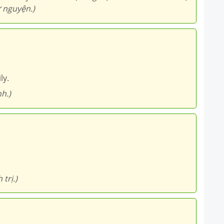
ự nguyện.)
ly.
h.)
trị.)