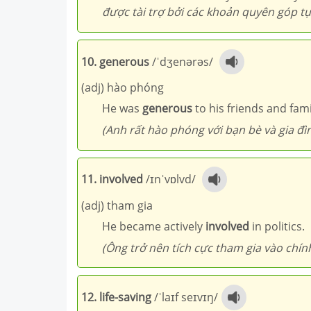
được tài trợ bởi các khoản quyên góp t
10. generous
/ˈdʒenərəs/
(adj) hào phóng
He was
generous
to his friends and fami
(Anh rất hào phóng với bạn bè và gia đìn
11. involved
/ɪnˈvɒlvd/
(adj) tham gia
He became actively
involved
in politics.
(Ông trở nên tích cực tham gia vào chính 
12. life-saving
/ˈlaɪf seɪvɪŋ/