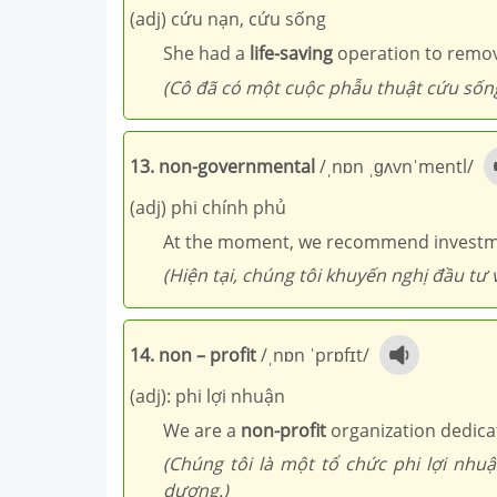
(adj) cứu nạn, cứu sống
She had a
life-saving
operation to remov
(Cô đã có một cuộc phẫu thuật cứu sốn
13. non-governmental
/ˌnɒn ˌɡʌvnˈmentl/
(adj) phi chính phủ
At the moment, we recommend investm
(Hiện tại, chúng tôi khuyến nghị đầu tư
14. non – profit
/ˌnɒn ˈprɒfɪt/
(adj): phi lợi nhuận
We are a
non-profit
organization dedica
(Chúng tôi là một tổ chức phi lợi nhu
dương.)