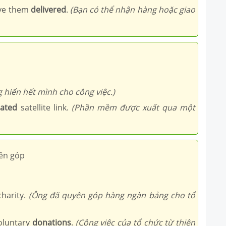
ave them
delivered
.
(Bạn có thể nhận hàng hoặc giao
g hiến hết mình cho công việc.)
cated
satellite link.
(Phần mềm được xuất qua một
yên góp
harity.
(Ông đã quyên góp hàng ngàn bảng cho tổ
voluntary
donations
.
(Công việc của tổ chức từ thiện