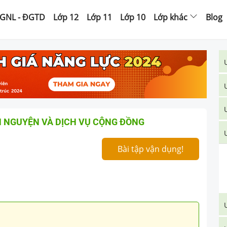
GNL - ĐGTD
Lớp 12
Lớp 11
Lớp 10
Lớp khác
Blog
H NGUYỆN VÀ DỊCH VỤ CỘNG ĐỒNG
Bài tập vận dụng!