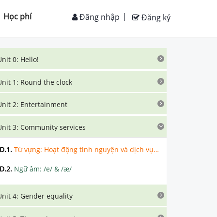
Học phí
Đăng nhập
Đăng ký
Unit 0: Hello!
Unit 1: Round the clock
Unit 2: Entertainment
Unit 3: Community services
D.1
.
Từ vựng: Hoạt động tình nguyện và dịch vụ cộng đồng
D.2
.
Ngữ âm: /e/ & /æ/
Unit 4: Gender equality