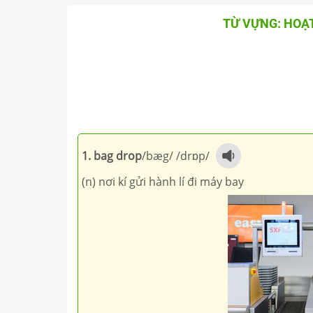
TỪ VỰNG: HOẠT
1. bag drop
/
bæg
/ /
drɒp
/
(n) nơi kí gửi hành lí đi máy bay