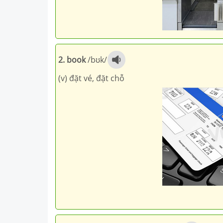
2. book
/bʊk/
(v) đặt vé, đặt chỗ