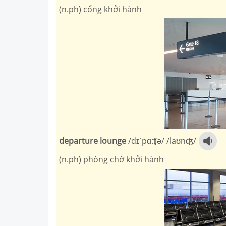
(n.ph) cổng khởi hành
departure lounge
/
dɪˈpɑːʧə
/ /
laʊnʤ
/
(n.ph) phòng chờ khởi hành