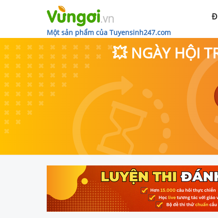
Đ
Một sản phẩm của Tuyensinh247.com
💥 NGÀY HỘI T