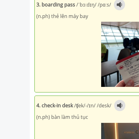
3. boarding pass
/
ˈbɔːdɪŋ
/ /
pɑːs
/
(n.ph) thẻ lên máy bay
4. check-in desk
/
ʧek
/-/
ɪn
/ /
desk
/
(n.ph) bàn làm thủ tục