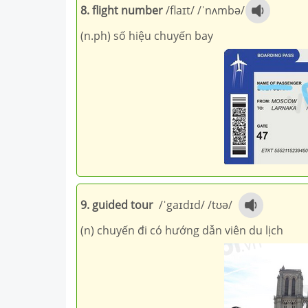
8. flight number
/
flaɪt
/ /
ˈnʌmbə
/
(n.ph) số hiệu chuyến bay
9. guided tour
/
ˈgaɪdɪd
/ /
tʊə
/
(n) chuyến đi có hướng dẫn viên du lịch