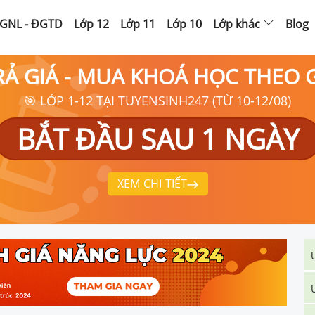
GNL - ĐGTD
Lớp 12
Lớp 11
Lớp 10
Lớp khác
Blog
RẢ GIÁ - MUA KHOÁ HỌC THEO
🎯 LỚP 1-12 TẠI TUYENSINH247 (TỪ 10-12/08)
BẮT ĐẦU SAU 1 NGÀY
XEM CHI TIẾT