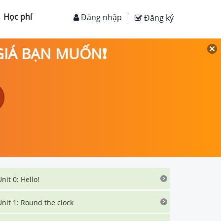
Học phí
Đăng nhập
Đăng ký
 GIÁ BẠN MUỐN❗
Unit 0: Hello!
Unit 1: Round the clock