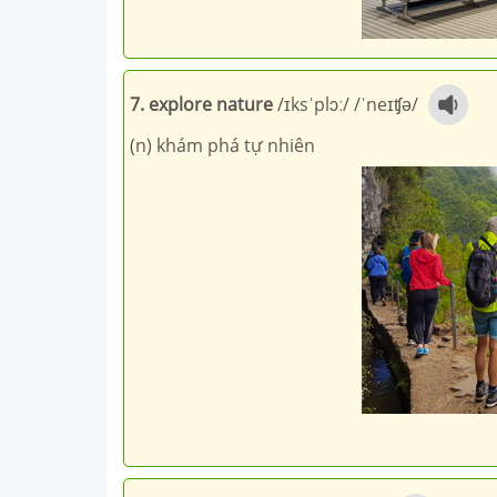
7. explore nature
/
ɪksˈplɔː
/ /
ˈneɪʧə
/
(n) khám phá tự nhiên