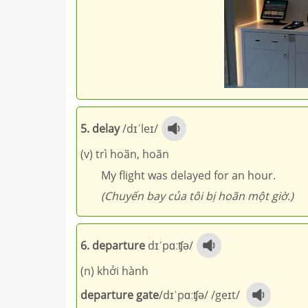
5. delay
/dɪˈleɪ/
(v) trì hoãn, hoãn
My flight was delayed for an hour.
(Chuyến bay của tôi bị hoãn một giờ.)
6. departure
dɪˈpɑːʧə
/
(n) khởi hành
departure gate
/
dɪˈpɑːʧə
/ /
geɪt
/