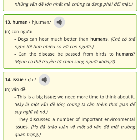
những vấn đề lớn nhất mà chúng ta đang phải đối mặt.)
13. human
/ˈhjuːmən/
(n) con người
- Dogs can hear much better than
humans
.
(Chó có thể
nghe tốt hơn nhiều so với con người.
)
- Can the disease be passed from birds to
humans
?
(Bệnh có thể truyền từ chim sang người không?)
14. issue
/ˈɪʃuː/
(n) vấn đề
- This is a big
issue
; we need more time to think about it.
(Đây là một vấn đề lớn; chúng ta cần thêm thời gian để
suy nghĩ về nó.)
- They discussed a number of important environmental
issues
.
(Họ đã thảo luận về một số vấn đề môi trường
quan trọng.)