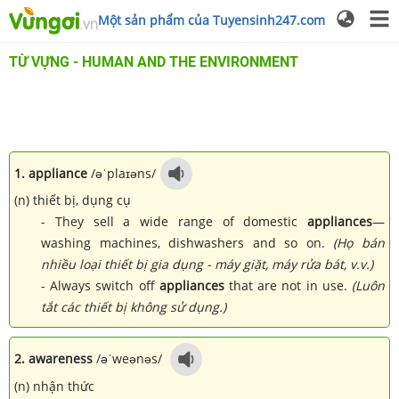
Một sản phẩm của Tuyensinh247.com
TỪ VỰNG - HUMAN AND THE ENVIRONMENT
1. appliance
/əˈplaɪəns/
(n) thiết bị, dụng cụ
- They sell a wide range of domestic
appliances
—
washing machines, dishwashers and so on.
(Họ bán
nhiều loại thiết bị gia dụng - máy giặt, máy rửa bát, v.v.)
- Always switch off
appliances
that are not in use.
(Luôn
tắt các thiết bị không sử dụng.)
2. awareness
/əˈweənəs/
(n) nhận thức