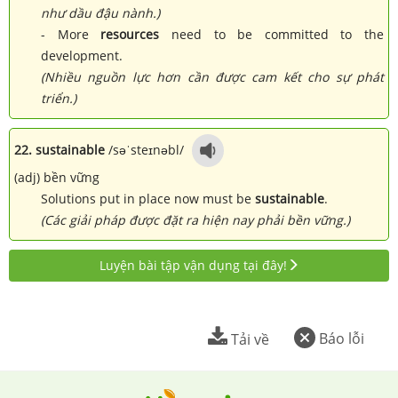
như dầu đậu nành.)
- More
resources
need to be committed to the
development.
(Nhiều nguồn lực hơn cần được cam kết cho sự phát
triển.)
22. sustainable
/səˈsteɪnəbl/
(adj) bền vững
Solutions put in place now must be
sustainable
.
(Các giải pháp được đặt ra hiện nay phải bền vững.)
Luyện bài tập vận dụng tại đây!
Báo lỗi
Tải về