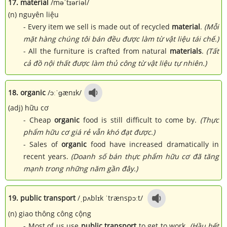
17. material
/məˈtɪəriəl/
(n) nguyên liệu
- Every item we sell is made out of recycled
material
.
(Mỗi
mặt hàng chúng tôi bán đều được làm từ vật liệu tái chế.)
- All the furniture is crafted from natural
materials
.
(Tất
cả đồ nội thất được làm thủ công từ vật liệu tự nhiên.)
18. organic
/ɔːˈɡænɪk/
(adj) hữu cơ
- Cheap
organic
food is still difficult to come by.
(Thực
phẩm hữu cơ giá rẻ vẫn khó đạt được.)
- Sales of
organic
food have increased dramatically in
recent years.
(Doanh số bán thực phẩm hữu cơ đã tăng
mạnh trong những năm gần đây.)
19. public transport
/ˌpʌblɪk ˈtrænspɔːt/
(n) giao thông công cộng
- Most of us use
public transport
to get to work.
(Hầu hết