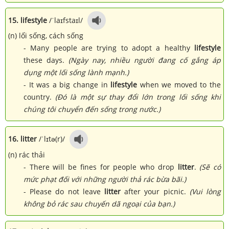
15. lifestyle
/ˈlaɪfstaɪl/
(n) lối sống, cách sống
- Many people are trying to adopt a healthy
lifestyle
these days.
(Ngày nay, nhiều người đang cố gắng áp
dụng một lối sống lành mạnh.)
- It was a big change in
lifestyle
when we moved to the
country.
(Đó là một sự thay đổi lớn trong lối sống khi
chúng tôi chuyển đến sống trong nước.)
16. litter
/ˈlɪtə(r)/
(n) rác thải
- There will be fines for people who drop
litter
.
(Sẽ có
mức phạt đối với những người thả rác bừa bãi.)
- Please do not leave
litter
after your picnic.
(Vui lòng
không bỏ rác sau chuyến dã ngoại của bạn.)