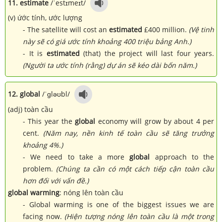
11. estimate
/ˈestɪmeɪt/
(v) ứớc tính, ước lượng
- The satellite will cost an
estimated
£400 million.
(Vệ tinh
này sẽ có giá ước tính khoảng 400 triệu bảng Anh.)
- It is
estimated
(that) the project will last four years.
(Người ta ước tính (rằng) dự án sẽ kéo dài bốn năm.)
12. global
/ˈɡləʊbl/
(adj) toàn cầu
- This year the
global
economy will grow by about 4 per
cent.
(Năm nay, nền kinh tế toàn cầu sẽ tăng trưởng
khoảng 4%.)
- We need to take a more
global
approach to the
problem.
(Chúng ta cần có một cách tiếp cận toàn cầu
hơn đối với vấn đề.)
global warming
: nóng lên toàn cầu
- Global warming is one of the biggest issues we are
facing now.
(Hiện tượng nóng lên toàn cầu là một trong