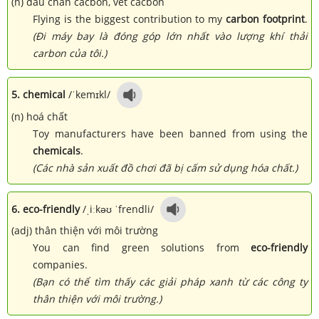
(n) dấu chân cacbon, vết cacbon
Flying is the biggest contribution to my
carbon footprint
.
(Đi máy bay là đóng góp lớn nhất vào lượng khí thải
carbon của tôi.)
5. chemical
/ˈkemɪkl/
(n) hoá chất
Toy manufacturers have been banned from using the
chemicals
.
(Các nhà sản xuất đồ chơi đã bị cấm sử dụng hóa chất.)
6. eco-friendly
/ˌiːkəʊ ˈfrendli/
(adj) thân thiện với môi trường
You can find green solutions from
eco-friendly
companies.
(Bạn có thể tìm thấy các giải pháp xanh từ các công ty
thân thiện với môi trường.)