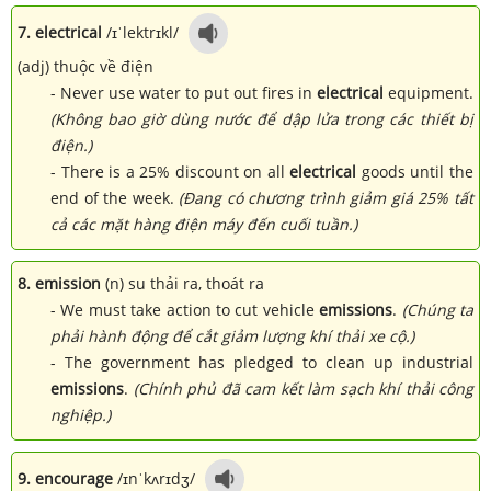
7. electrical
/ɪˈlektrɪkl/
(adj) thuộc về điện
- Never use water to put out fires in
electrical
equipment.
(Không bao giờ dùng nước để dập lửa trong các thiết bị
điện.)
- There is a 25% discount on all
electrical
goods until the
end of the week.
(Đang có chương trình giảm giá 25% tất
cả các mặt hàng điện máy đến cuối tuần.)
8. emission
(n) su thải ra, thoát ra
- We must take action to cut vehicle
emissions
.
(Chúng ta
phải hành động để cắt giảm lượng khí thải xe cộ.)
- The government has pledged to clean up industrial
emissions
.
(Chính phủ đã cam kết làm sạch khí thải công
nghiệp.)
9. encourage
/ɪnˈkʌrɪdʒ/