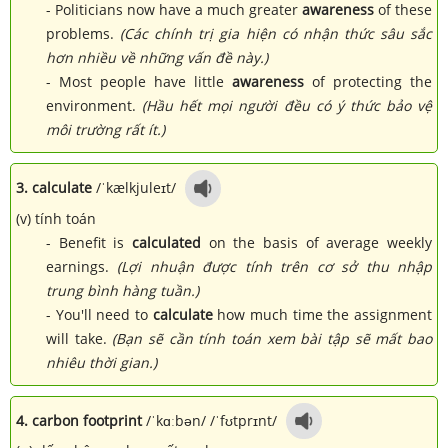
- Politicians now have a much greater
awareness
of these
problems.
(Các chính trị gia hiện có nhận thức sâu sắc
hơn nhiều về những vấn đề này.)
- Most people have little
awareness
of protecting the
environment.
(Hầu hết mọi người đều có ý thức bảo vệ
môi trường rất ít.)
3. calculate
/ˈkælkjuleɪt/
(v) tính toán
- Benefit is
calculated
on the basis of average weekly
earnings.
(Lợi nhuận được tính trên cơ sở thu nhập
trung bình hàng tuần.)
- You'll need to
calculate
how much time the assignment
will take.
(Bạn sẽ cần tính toán xem bài tập sẽ mất bao
nhiêu thời gian.)
4. carbon footprint
/
ˈkɑːbən
/ /
ˈfʊtprɪnt
/