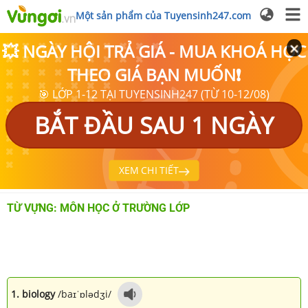
Một sản phẩm của Tuyensinh247.com
💥 NGÀY HỘI TRẢ GIÁ - MUA KHOÁ HỌC
THEO GIÁ BẠN MUỐN❗
🎯 LỚP 1-12 TẠI TUYENSINH247 (TỪ 10-12/08)
BẮT ĐẦU SAU 1 NGÀY
XEM CHI TIẾT
TỪ VỰNG: MÔN HỌC Ở TRƯỜNG LỚP
1. biology
/baɪˈɒlədʒi/