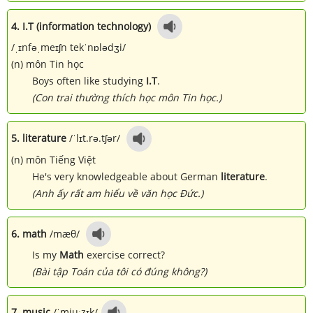
4. I.T (
information technology)
/ˌɪnfəˌmeɪʃn tekˈnɒlədʒi/
(n) môn Tin học
Boys often like studying
I.T
.
(Con trai thường thích học môn Tin học.)
5. literature
/ˈlɪt.rə.tʃər/
(n) môn Tiếng Việt
He's very knowledgeable about German
literature
.
(Anh ấy rất am hiểu về văn học Đức.)
6. math
/mæθ/
Is my
Math
exercise correct?
(Bài tập Toán của tôi có đúng không?)
7. music
/ˈmjuːzɪk/