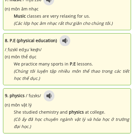
(n) môn âm nhạc
Music
classes are very relaxing for us.
(Các lớp học âm nhạc rất thư giãn cho chúng tôi.)
8. P.E (
physical education)
/ˌfɪzɪkl edʒuˈkeɪʃn/
(n) môn thể dục
We practice many sports in
P.E
lessons.
(Chúng tôi luyện tập nhiều môn thể thao trong các tiết
học thể dục.)
9. physics
/ˈfɪzɪks/
(n) môn vật lý
She studied chemistry and
physics
at college.
(Cô ấy đã học chuyên ngành vật lý và hóa học ở trường
đại học.)