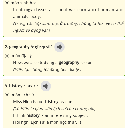
(n) môn sinh học
In biology classes at school, we learn about human and
animals' body.
(Trong các lớp sinh học ở trường, chúng ta học về cơ thể
người và động vật.)
2. geography
/dʒiˈɒɡrəfi/
(n): môn địa lý
Now, we are studying a
geography
lesson.
(Hiện tại chúng tôi đang học địa lý.)
3. history
/ˈhɪstri/
(n): môn lịch sử
Miss Hien is our
history
teacher.
(Cô Hiền là giáo viên lịch sử của chúng tôi.)
I think
history
is an interesting subject.
(Tôi nghĩ Lịch sử là môn học thú vị.)