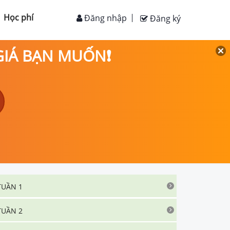
Học phí
Đăng nhập
Đăng ký
 GIÁ BẠN MUỐN❗
TUẦN 1
TUẦN 2