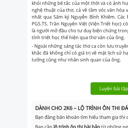
khỏi những bế tắc của một thời và có ảnh hư
nghệ thuật của thơ, cả về tầm vóc văn hóa 
nhất qua Sấm ký Nguyễn Bỉnh Khiêm. Các h
PGS.TS. Trần Nguyên Việt (Viện Triết học) 
là người mở đầu cho tư duy biện chứng tron
tính triết học thể hiện qua thơ văn của ông.
- Ngoài những sáng tác thơ ca còn lưu truy
khắc đá không chỉ có giá trị về mặt lịch sử 
tưởng cũng như nhân sinh quan của ông.
Luyện bài tập
DÀNH CHO 2K6 – LỘ TRÌNH ÔN THI Đ
Bạn đăng băn khoăn tìm hiểu tham gia thi c
Bạn cần
lộ trình ôn thi bài bản
từ những n