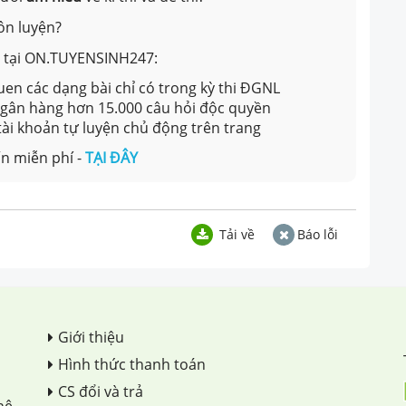
ôn luyện?
ản tại ON.TUYENSINH247:
en các dạng bài chỉ có trong kỳ thi ĐGNL
 ngân hàng hơn 15.000 câu hỏi độc quyền
 tài khoản tự luyện chủ động trên trang
n miễn phí -
TẠI ĐÂY
Tải về
Báo lỗi
Giới thiệu
Hình thức thanh toán
CS đổi và trả