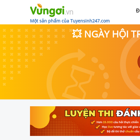
Đ
Một sản phẩm của Tuyensinh247.com
💥 NGÀY HỘI T