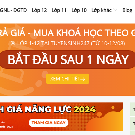
GNL - ĐGTD
Lớp 12
Lớp 11
Lớp 10
Lớp khác
Blog
RẢ GIÁ - MUA KHOÁ HỌC THEO
🎯 LỚP 1-12 TẠI TUYENSINH247 (TỪ 10-12/08)
BẮT ĐẦU SAU 1 NGÀY
XEM CHI TIẾT