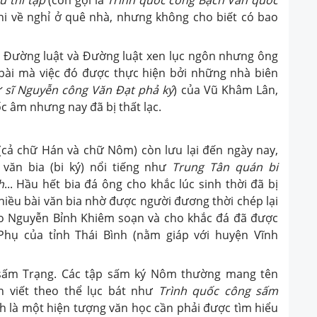
 thi tập
(còn gọi là
Trình quốc công Bạch Vân quốc
 khi về nghỉ ở quê nhà, nhưng không cho biết có bao
 Đường luật và Đường luật xen lục ngôn nhưng ông
bài mà việc đó được thực hiện bởi những nhà biên
 sĩ Nguyễn công Văn Đạt phả ký
) của Vũ Khâm Lân,
 âm nhưng nay đã bị thất lạc.
 (cả chữ Hán và chữ Nôm) còn lưu lại đến ngày nay,
văn bia (bi ký) nổi tiếng như
Trung Tân quán bi
h
... Hầu hết bia đá ông cho khắc lúc sinh thời đã bị
hiều bài văn bia nhờ được người đương thời chép lại
o Nguyễn Bỉnh Khiêm soạn và cho khắc đá đã được
hụ của tỉnh Thái Bình (nằm giáp với huyện Vĩnh
 sấm Trạng. Các tập sấm ký Nôm thường mang tên
n viết theo thể lục bát như
Trình quốc công sấm
nh là một hiện tượng văn học cần phải được tìm hiểu