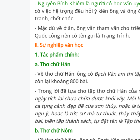
- Nguyễn Bỉnh Khiêm là người có học vấn u
có việc hệ trọng đều hỏi ý kiến ông và ông
tranh, chết chóc.
- Mặc dù về ở ẩn, ông vẫn tham vấn cho tri
Quốc công nên có tên gọi là Trạng Trình.
II. Sự nghiệp văn học
1. Tác phẩm chính:
a. Thơ chữ Hán
- Về thơ chữ Hán, ông có
Bạch Vân am thi tậ
còn lại khoảng 800 bài.
- Trong lời đề tựa cho tập thơ chữ Hán của 
ngày tích lại chưa chữa được khỏi vậy. Mỗi 
ca tụng cảnh đẹp đẽ của sơn thủy, hoặc là t
ngụ ý, hoặc là tức sự mà tự thuật, thảy thảy
bài, biên tập thành sách, tự đặt tên là Tập 
b. Thơ chữ Nôm