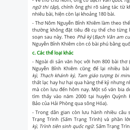
- Về thơ chữ Nôm, ông có
Bạch Vân quốc ngữ
ngữ thi tập
), chính ông ghi rõ sáng tác từ
nhiêu bài, hiện còn lại khoảng 180 bài.
- Thơ Nôm Nguyễn Bỉnh Khiêm làm theo thể
thường không đặt tiêu đề cụ thể cho từng 
soạn sau này. Theo
Phả ký
(
Bạch Vân am cư
Nguyễn Bỉnh Khiêm còn có bài phú bằng quốc
c. Các thể loại khác
- Ngoài di sản văn học với hơn 800 bài thơ
Nguyễn Bỉnh Khiêm cũng để lại nhiều bài 
ký
,
Thạch khánh ký
,
Tam giáo tượng bi min
thất lạc hay hư hại qua hàng thế kỷ nhưng n
mà còn lưu đến hôm nay. Một số văn bia d
tìm thấy vào năm 2000 tại huyện Quỳnh P
Bảo của Hải Phòng qua sông Hóa).
- Trong dân gian còn lưu hành nhiều câu
Trạng Trình (Sấm Trạng Trình) và phần lớ
ký
,
Trình tiên sinh quốc ngữ
. Sấm Trạng Trì