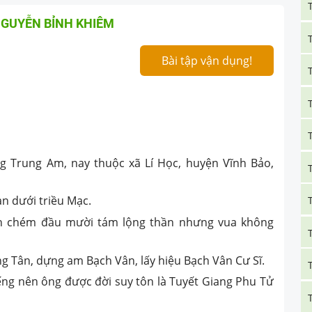
NGUYỄN BỈNH KHIÊM
Bài tập vận dụng!
g Trung Am, nay thuộc xã Lí Học, huyện Vĩnh Bảo,
n dưới triều Mạc.
xin chém đầu mười tám lộng thần nhưng vua không
ng Tân, dựng am Bạch Vân, lấy hiệu Bạch Vân Cư Sĩ.
ếng nên ông được đời suy tôn là Tuyết Giang Phu Tử