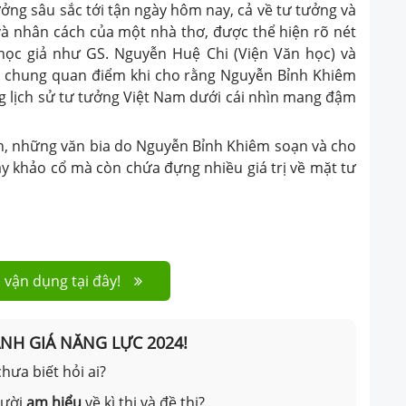
ởng sâu sắc tới tận ngày hôm nay, cả về tư tưởng và
và nhân cách của một nhà thơ, được thể hiện rõ nét
ọc giả như GS. Nguyễn Huệ Chi (Viện Văn học) và
có chung quan điểm khi cho rằng Nguyễn Bỉnh Khiêm
g lịch sử tư tưởng Việt Nam dưới cái nhìn mang đậm
ền, những văn bia do Nguyễn Bỉnh Khiêm soạn và cho
hay khảo cổ mà còn chứa đựng nhiều giá trị về mặt tư
 vận dụng tại đây!
ÁNH GIÁ NĂNG LỰC 2024!
hưa biết hỏi ai?
gười
am hiểu
về kì thi và đề thi?