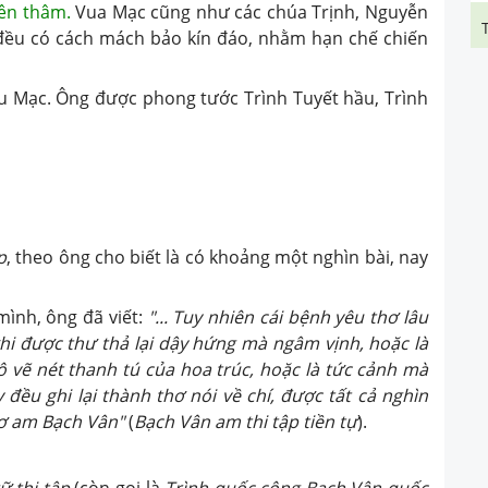
yên thâm.
Vua Mạc cũng như các chúa Trịnh, Nguyễn
 đều có cách mách bảo kín đáo, nhằm hạn chế chiến
ều Mạc. Ông được phong tước Trình Tuyết hầu, Trình
p
, theo ông cho biết là có khoảng một nghìn bài, nay
mình, ông đã viết:
"... Tuy nhiên cái bệnh yêu thơ lâu
khi được thư thả lại dậy hứng mà ngâm vịnh, hoặc là
ô vẽ nét thanh tú của hoa trúc, hoặc là tức cảnh mà
 đều ghi lại thành thơ nói về chí, được tất cả nghìn
thơ am Bạch Vân"
(
Bạch Vân am thi tập tiền tự
).