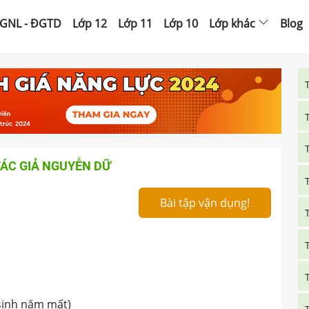
GNL - ĐGTD
Lớp 12
Lớp 11
Lớp 10
Lớp khác
Blog
TÁC GIẢ NGUYỄN DỮ
Bài tập vận dụng!
 sinh năm mất)