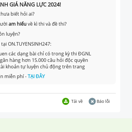
ÁNH GIÁ NĂNG LỰC 2024!
hưa biết hỏi ai?
gười
am hiểu
về kì thi và đề thi?
ôn luyện?
ản tại ON.TUYENSINH247:
en các dạng bài chỉ có trong kỳ thi ĐGNL
 ngân hàng hơn 15.000 câu hỏi độc quyền
 tài khoản tự luyện chủ động trên trang
n miễn phí -
TẠI ĐÂY
Tải về
Báo lỗi