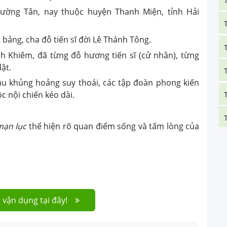
ường Tân, nay thuộc huyện Thanh Miện, tỉnh Hải
 bảng, cha đỗ tiến sĩ đời Lê Thánh Tông.
nh Khiêm, đã từng đỗ hương tiến sĩ (cử nhân), từng
ật.
đầu khủng hoảng suy thoái, các tập đoàn phong kiến
ộc nội chiến kéo dài.
mạn lục
thể hiện rõ quan điểm sống và tấm lòng của
 vận dụng tại đây!