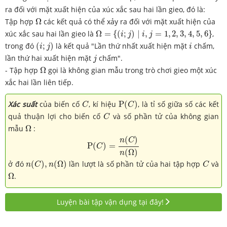
ra đối với mặt xuất hiện của xúc xắc sau hai lần gieo, đó là:
Ω
Tập hợp
Ω
các kết quả có thể xảy ra đối với mặt xuất hiện của
Ω
=
{
(
i
;
j
)
∣
i
,
j
=
1
,
2
,
3
,
4
,
5
,
6
}
xúc xắc sau hai lần gieo là
Ω
=
{
(
;
)
∣
,
=
1
,
2
,
3
,
4
,
5
,
6
}
,
i
j
i
j
(
i
;
j
)
i
trong đó
(
;
)
là kết quả "Lần thứ nhất xuất hiện mặt
chấm,
i
j
i
j
lần thứ hai xuất hiện mặt
chấm".
j
Ω
- Tập hợp
Ω
gọi là không gian mẫu trong trò chơi gieo một xúc
xắc hai lần liên tiếp.
P
(
C
)
C
Xác suất
của biến cố
, kí hiệu
P
(
)
, là tỉ số giữa số các kết
C
C
C
quả thuận lợi cho biến cố
và số phần tử của không gian
C
Ω
mẫu
Ω
:
P
(
C
)
=
n
(
C
)
n
(
Ω
)
(
)
n
C
P
(
)
=
C
(
Ω
)
n
n
(
C
)
,
n
(
Ω
)
C
ở đó
(
)
,
(
Ω
)
lần lượt là số phần tử của hai tập hợp
và
n
C
n
C
Ω
Ω
.
Luyện bài tập vận dụng tại đây!