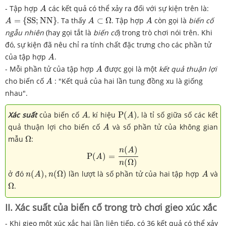
A
- Tập hợp
các kết quả có thể xảy ra đối với sự kiện trên là:
A
A
=
{
S
S
;
N
N
}
A
⊂
Ω
A
=
{
S
S
;
N
N
}
. Ta thấy
⊂
Ω
. Tập hợp
còn gọi là
biến cố
A
A
A
ngẫu nhiên
(hay gọi tắt là
biến cố
) trong trò chơi nói trên. Khi
đó, sự kiện đã nêu chỉ ra tính chất đặc trưng cho các phần tử
A
của tập hợp
.
A
A
- Mỗi phần tử của tập hợp
được gọi là một
kết quả thuận lợi
A
A
cho biến cố
: "Kết quả của hai lần tung đồng xu là giống
A
nhau".
P
(
A
)
A
Xác suất
của biến cố
, kí hiệu
P
(
)
, là tỉ số giữa số các kết
A
A
A
quả thuận lợi cho biến cố
và số phần tử của không gian
A
Ω
mẫu
Ω
:
P
(
A
)
=
n
(
A
)
n
(
Ω
)
(
)
n
A
P
(
)
=
A
(
Ω
)
n
n
(
A
)
,
n
(
Ω
)
A
ở đó
(
)
,
(
Ω
)
lần lượt là số phần tử của hai tập hợp
và
n
A
n
A
Ω
Ω
.
II. Xác suất của biến cố trong trò chơi gieo xúc xắc
- Khi gieo một xúc xắc hai lần liên tiếp, có 36 kết quả có thể xảy