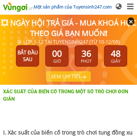
Một sản phẩm của Tuyensinh247.com
💥 NGÀY HỘI TRẢ GIÁ - MUA KHOÁ HỌC
THEO GIÁ BẠN MUỐN❗
🎯 LỚP 1-12 TẠI TUYENSINH247 (TỪ 10-12/08)
00
36
48
BẮT ĐẦU
SAU
GIỜ
PHÚT
GIÂY
XEM CHI TIẾT
XÁC SUẤT CỦA BIẾN CỐ TRONG MỘT SỐ TRÒ CHƠI ĐƠN
GIẢN
I. Xác suất của biến cố trong trò chơi tung đồng xu