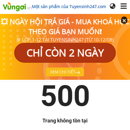
Một sản phẩm của Tuyensinh247.com
💥 NGÀY HỘI TRẢ GIÁ - MUA KHOÁ HỌC
THEO GIÁ BẠN MUỐN❗
🎯 LỚP 1-12 TẠI TUYENSINH247 (TỪ 10-12/08)
CHỈ CÒN 2 NGÀY
XEM CHI TIẾT
500
Trang không tồn tại