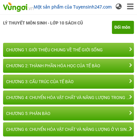
Một sản phẩm của Tuyensinh247.com
LÝ THUYẾT
MÔN SINH
-
LỚP 10
SÁCH CŨ
Đổi môn
CHƯƠNG 1.GIỚI THIỆU CHUNG VỀ THẾ GIỚI SỐNG
CHƯƠNG 2: THÀNH PHẦN HÓA HỌC CỦA TẾ BÀO
CHƯƠNG 3: CẤU TRÚC CỦA TẾ BÀO
CHƯƠNG 4: CHUYỂN HÓA VẬT CHẤT VÀ NĂNG LƯỢNG TRONG TẾ BÀO
CHƯƠNG 5: PHÂN BÀO
CHƯƠNG 6: CHUYỂN HÓA VẬT CHẤT VÀ NĂNG LƯỢNG Ở VI SINH VẬT