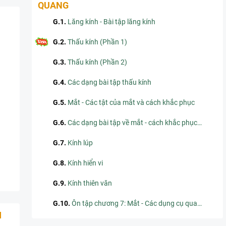
QUANG
G.1
.
Lăng kính - Bài tập lăng kính
G.2
.
Thấu kính (Phần 1)
G.3
.
Thấu kính (Phần 2)
G.4
.
Các dạng bài tập thấu kính
G.5
.
Mắt - Các tật của mắt và cách khắc phục
G.6
.
Các dạng bài tập về mắt - cách khắc phục các tật của mắt
G.7
.
Kính lúp
G.8
.
Kính hiển vi
G.9
.
Kính thiên văn
G.10
.
Ôn tập chương 7: Mắt - Các dụng cụ quang
I