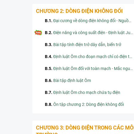
CHƯƠNG 2: DÒNG ĐIỆN KHÔNG ĐỔI
B.1
.
Đại cương về dòng điện không đổi - Nguồn điện
B.2
.
Điện năng và công suất điện - Định luật Jun- Lenxơ
B.3
.
Bài tập tính điện trở dây dẫn, biến trở
B.4
.
Định luật Ôm cho đoạn mạch chỉ có điện trở
B.5
.
Định luật Ôm đối với toàn mạch - Mắc nguồn điện thành bộ
B.6
.
Bài tập định luật Ôm
B.7
.
Định luật Ôm cho mạch chứa tụ điện
B.8
.
Ôn tập chương 2: Dòng điện không đổi
CHƯƠNG 3: DÒNG ĐIỆN TRONG CÁC MÔ