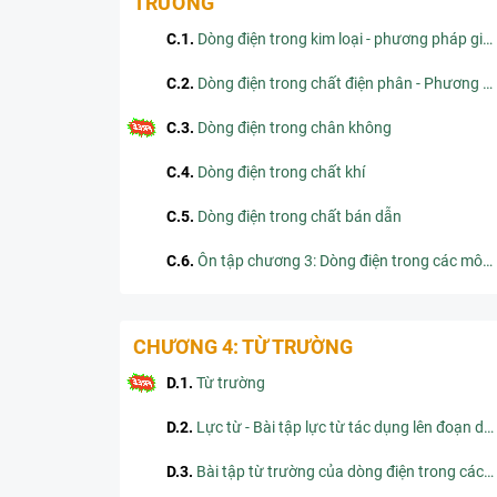
TRƯỜNG
C.1
.
Dòng điện trong kim loại - phương pháp giải bài tập dòng điện trong kim loại
C.2
.
Dòng điện trong chất điện phân - Phương pháp giải bài tập trong chất điện phân
C.3
.
Dòng điện trong chân không
C.4
.
Dòng điện trong chất khí
C.5
.
Dòng điện trong chất bán dẫn
C.6
.
Ôn tập chương 3: Dòng điện trong các môi trường
CHƯƠNG 4: TỪ TRƯỜNG
D.1
.
Từ trường
D.2
.
Lực từ - Bài tập lực từ tác dụng lên đoạn dây dẫn mang điện
D.3
.
Bài tập từ trường của dòng điện trong các dây dẫn có hình dạng đặc biệt