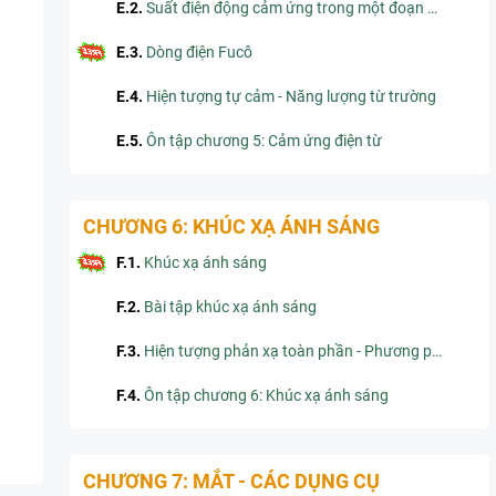
E.2
.
Suất điện động cảm ứng trong một đoạn dây dẫn chuyển động
E.3
.
Dòng điện Fucô
E.4
.
Hiện tượng tự cảm - Năng lượng từ trường
E.5
.
Ôn tập chương 5: Cảm ứng điện từ
CHƯƠNG 6: KHÚC XẠ ÁNH SÁNG
F.1
.
Khúc xạ ánh sáng
F.2
.
Bài tập khúc xạ ánh sáng
F.3
.
Hiện tượng phản xạ toàn phần - Phương pháp giải bài tập phản xạ toàn phần
F.4
.
Ôn tập chương 6: Khúc xạ ánh sáng
CHƯƠNG 7: MẮT - CÁC DỤNG CỤ