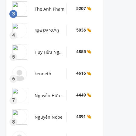
The Anh Pham
5207
3
!@#$%^&*()
5036
4
Huy Hữu Nguyễn
4855
5
kenneth
4616
6
Nguyễn Hữu Tuyền
4449
7
Nguyễn Nope
4391
8