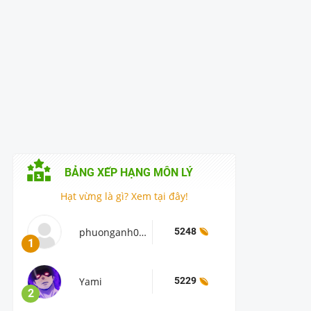
BẢNG XẾP HẠNG
MÔN LÝ
Hạt vừng là gì? Xem tại đây!
phuonganh0305
5248
1
Yami
5229
2