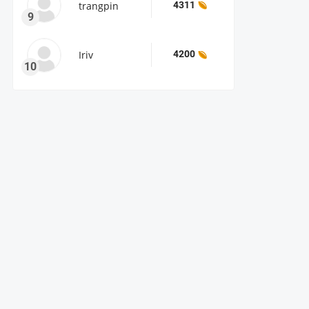
trangpin
4311
9
Iriv
4200
10