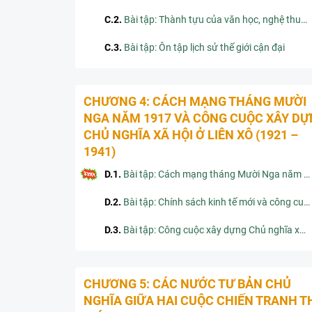
C.2
.
Bài tập: Thành tựu của văn học, nghệ thuật từ đầu thế kỉ XIX đến đầu thế kỉ XX
C.3
.
Bài tập: Ôn tập lịch sử thế giới cận đại
CHƯƠNG 4: CÁCH MẠNG THÁNG MƯỜI
NGA NĂM 1917 VÀ CÔNG CUỘC XÂY D
CHỦ NGHĨA XÃ HỘI Ở LIÊN XÔ (1921 –
1941)
D.1
.
Bài tập: Cách mạng tháng Mười Nga năm 1917 và cuộc đấu tranh bảo vệ cách mạng (1917 – 1921)
D.2
.
Bài tập: Chính sách kinh tế mới và công cuộc khôi phục kinh tế (1921 – 1925)
D.3
.
Bài tập: Công cuộc xây dựng Chủ nghĩa xã hội ở Liên Xô (1921 – 1941)
CHƯƠNG 5: CÁC NƯỚC TƯ BẢN CHỦ
NGHĨA GIỮA HAI CUỘC CHIẾN TRANH T