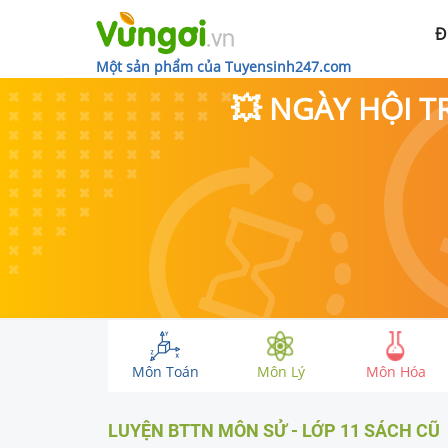
Đ
Một sản phẩm của Tuyensinh247.com
💥 NGÀY HỘI T
Môn Toán
Môn Lý
Môn Hóa
LUYỆN BTTN
MÔN SỬ
-
LỚP 11
SÁCH CŨ