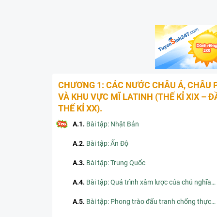
CHƯƠNG 1: CÁC NƯỚC CHÂU Á, CHÂU 
VÀ KHU VỰC MĨ LATINH (THẾ KỈ XIX – Đ
THẾ KỈ XX).
A.1
.
Bài tập: Nhật Bản
A.2
.
Bài tập: Ấn Độ
A.3
.
Bài tập: Trung Quốc
A.4
.
Bài tập: Quá trình xâm lược của chủ nghĩa thực dân vào các nước Đông Nam Á
A.5
.
Bài tập: Phong trào đấu tranh chống thực dân Pháp của nhân dân Campuchia