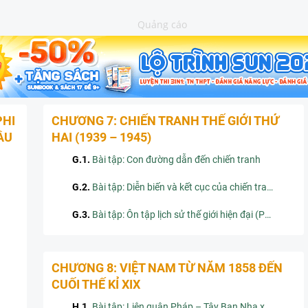
Quảng cáo
PHI
CHƯƠNG 7: CHIẾN TRANH THẾ GIỚI THỨ
ẦU
HAI (1939 – 1945)
G.1
.
Bài tập: Con đường dẫn đến chiến tranh
G.2
.
Bài tập: Diễn biến và kết cục của chiến tranh
G.3
.
Bài tập: Ôn tập lịch sử thế giới hiện đại (Phần từ năm 1917 đến năm 1945)
CHƯƠNG 8: VIỆT NAM TỪ NĂM 1858 ĐẾN
CUỐI THẾ KỈ XIX
H.1
.
Bài tập: Liên quân Pháp – Tây Ban Nha xâm lược Việt Nam. Chiến sự ở Đà Nẵng năm 1858)