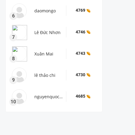
daomongo
4769
6
Lê Đức Nhơn
4746
7
Xuân Mai
4743
8
lê thảo chi
4730
9
nguyenquockiet11a6
4685
10