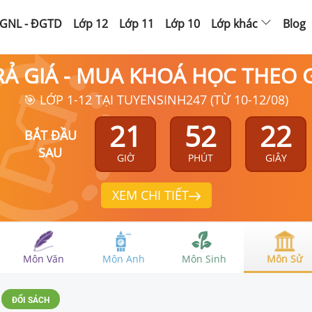
GNL - ĐGTD
Lớp 12
Lớp 11
Lớp 10
Lớp khác
Blog
RẢ GIÁ - MUA KHOÁ HỌC THEO
🎯 LỚP 1-12 TẠI TUYENSINH247 (TỪ 10-12/08)
21
52
21
BẮT ĐẦU
SAU
GIỜ
PHÚT
GIÂY
XEM CHI TIẾT
Môn Văn
Môn Anh
Môn Sinh
Môn Sử
ĐỔI SÁCH