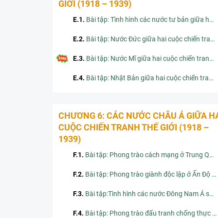
GIỚI (1918 – 1939)
E.1
.
Bài tập: Tình hình các nước tư bản giữa hai cuộc chiến tranh thế giới (1918 – 1939)
E.2
.
Bài tập: Nước Đức giữa hai cuộc chiến tranh thế giới (1918 – 1939)
E.3
.
Bài tập: Nước Mĩ giữa hai cuộc chiến tranh thế giới (1918 – 1939)
E.4
.
Bài tập: Nhật Bản giữa hai cuộc chiến tranh thế giới (1918 – 1939)
CHƯƠNG 6: CÁC NƯỚC CHÂU Á GIỮA H
CUỘC CHIẾN TRANH THẾ GIỚI (1918 –
1939)
F.1
.
Bài tập: Phong trào cách mạng ở Trung Quốc (1919 – 1939)
F.2
.
Bài tập: Phong trào giành độc lập ở Ấn Độ (1918 – 1939)
F.3
.
Bài tập:Tình hình các nước Đông Nam Á sau Chiến tranh thế giới thứ nhất
F.4
.
Bài tập: Phong trào đấu tranh chống thực dân Pháp ở Lào và Campuchia