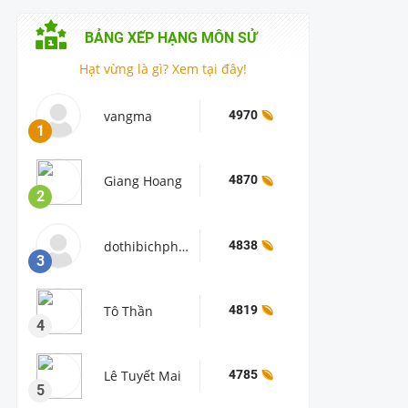
BẢNG XẾP HẠNG
MÔN SỬ
Hạt vừng là gì? Xem tại đây!
vangma
4970
1
Giang Hoang
4870
2
dothibichphuong
4838
3
Tô Thần
4819
4
Lê Tuyết Mai
4785
5