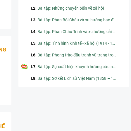
I.2
.
Bài tập: Những chuyển biến về xã hội
I.3
.
Bài tập: Phan Bội Châu và xu hướng bạo động
I.4
.
Bài tập: Phan Châu Trinh và xu hướng cải cách
I.5
.
Bài tập: Tình hình kinh tế - xã hội (1914 - 1918)
ỰNG
I.6
.
Bài tập: Phong trào đấu tranh vũ trang trong chiến tranh
I.7
.
Bài tập: Sự xuất hiện khuynh hướng cứu nước mới
I.8
.
Bài tập: Sơ kết Lich sử Việt Nam (1858 – 1918)
HẾ