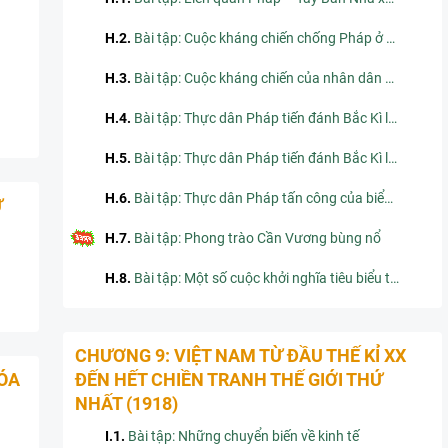
H.2
.
Bài tập: Cuộc kháng chiến chống Pháp ở Gia Định và các tỉnh miền Đông Nam Kì từ năm 1859 đến năm 1862
H.3
.
Bài tập: Cuộc kháng chiến của nhân dân Nam Kì sau Hiệp ước 1862
H.4
.
Bài tập: Thực dân Pháp tiến đánh Bắc Kì lần thứ nhất (1873). Kháng chiến lan rộng ra Bắc Kì
H.5
.
Bài tập: Thực dân Pháp tiến đánh Bắc Kì lần thứ hai. Cuộc kháng chiến ở Bắc Kì và Trung Kì trong những năm 1882 – 1884
H.6
.
Bài tập: Thực dân Pháp tấn công của biển Thuận An. Hiệp ước 1883 và Hiệp ước 1884
Ứ
H.7
.
Bài tập: Phong trào Cần Vương bùng nổ
H.8
.
Bài tập: Một số cuộc khởi nghĩa tiêu biểu trong phong trào Cần Vương và phong trào đấu tranh tự vệ cuối thế kỉ XIX
CHƯƠNG 9: VIỆT NAM TỪ ĐẦU THẾ KỈ XX
ÓA
ĐẾN HẾT CHIỀN TRANH THẾ GIỚI THỨ
NHẤT (1918)
I.1
.
Bài tập: Những chuyển biến về kinh tế