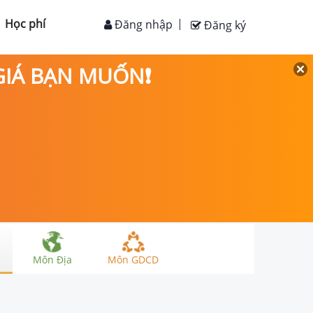
Học phí
Đăng nhập
Đăng ký
 GIÁ BẠN MUỐN❗
Môn Địa
Môn GDCD