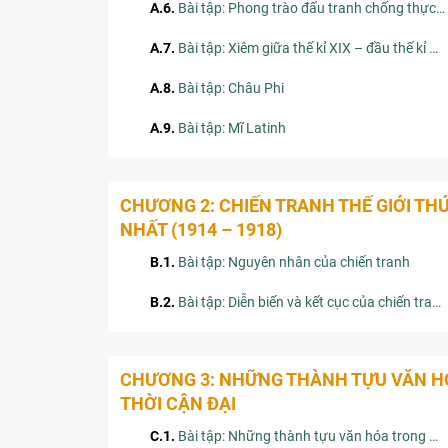
A.6
.
Bài tập: Phong trào đấu tranh chống thực dân Pháp của nhân dân Lào đầu thế kỉ XX
A.7
.
Bài tập: Xiêm giữa thế kỉ XIX – đầu thế kỉ XX
A.8
.
Bài tập: Châu Phi
A.9
.
Bài tập: Mĩ Latinh
CHƯƠNG 2: CHIẾN TRANH THẾ GIỚI TH
NHẤT (1914 – 1918)
B.1
.
Bài tập: Nguyên nhân của chiến tranh
B.2
.
Bài tập: Diễn biến và kết cục của chiến tranh
CHƯƠNG 3: NHỮNG THÀNH TỰU VĂN H
THỜI CẬN ĐẠI
C.1
.
Bài tập: Những thành tựu văn hóa trong buổi đầu thời cận đại