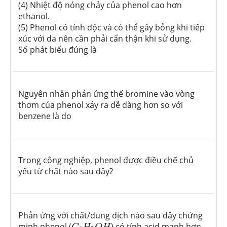
(4) Nhiệt độ nóng chảy của phenol cao hơn
ethanol.
(5) Phenol có tính độc và có thể gây bỏng khi tiếp
xúc với da nên cần phải cẩn thận khi sử dụng.
Số phát biểu đúng là
Nguyên nhân phản ứng thế bromine vào vòng
thơm của phenol xảy ra dễ dàng hơn so với
benzene là do
Trong công nghiệp, phenol được điều chế chủ
yếu từ chất nào sau đây?
Phản ứng với chất/dung dịch nào sau đây chứng
C
6
H
5
O
H
minh phenol (
) có tính acid mạnh hơn