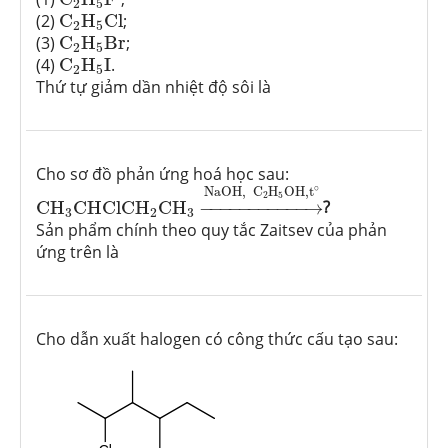
2
5
C
2
H
5
C
l
(2)
C
H
C
l
;
2
5
C
2
H
5
B
r
(3)
C
H
B
r
;
2
5
C
2
H
5
I
(4)
C
H
I
.
2
5
Thứ tự giảm dần nhiệt độ sôi là
Cho sơ đồ phản ứng hoá học sau:
C
H
3
CHClC
H
2
C
H
3
→
NaOH,
C
2
H
5
OH
,
t
∘
∘
NaOH,
C
H
OH
,
t
2
5
C
H
CHClC
H
C
H
−
−−−−−−−−−−
→
?
3
2
3
Sản phẩm chính theo quy tắc Zaitsev của phản
ứng trên là
Cho dẫn xuất halogen có công thức cấu tạo sau: