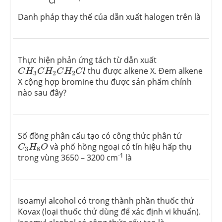
Danh pháp thay thế của dẫn xuất halogen trên là
Thực hiện phản ứng tách từ dẫn xuất
C
H
3
C
H
2
C
H
2
C
l
thu được alkene X. Đem alkene
C
H
C
H
C
H
C
l
3
2
2
X cộng hợp bromine thu được sản phẩm chính
nào sau đây?
Số đồng phân cấu tạo có công thức phân tử
C
3
H
8
O
và phổ hồng ngoại có tín hiệu hấp thụ
C
H
O
3
8
-1
trong vùng 3650 – 3200 cm
là
Isoamyl alcohol có trong thành phần thuốc thử
Kovax (loại thuốc thử dùng để xác định vi khuẩn).