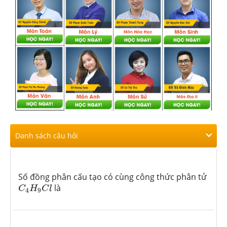
Danh sách câu hỏi
Số đồng phân cấu tạo có cùng công thức phân tử
C
4
H
9
C
l
là
C
H
C
l
4
9