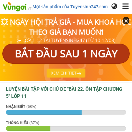
Một sản phẩm của Tuyensinh247.com
💥 NGÀY HỘI TRẢ GIÁ - MUA KHOÁ HỌC
THEO GIÁ BẠN MUỐN❗
🎯 LỚP 1-12 TẠI TUYENSINH247 (TỪ 10-12/08)
BẮT ĐẦU SAU 1 NGÀY
XEM CHI TIẾT
LUYỆN BÀI TẬP VỚI CHỦ ĐỀ "
BÀI 22. ÔN TẬP CHƯƠNG
5
"
LỚP 11
(
63
%)
NHẬN BIẾT
(
37
%)
THÔNG HIỂU