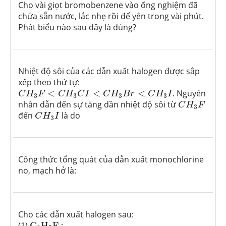
Cho vài giọt bromobenzene vào ống nghiệm đã
chứa sẵn nước, lắc nhẹ rồi để yên trong vài phút.
Phát biểu nào sau đây là đúng?
Nhiệt độ sôi của các dẫn xuất halogen được sắp
xếp theo thứ tự:
C
H
3
F
<
C
H
3
C
I
<
C
H
3
B
r
<
C
H
3
I
<
<
<
. Nguyên
C
H
F
C
H
C
I
C
H
B
r
C
H
I
3
3
3
3
C
H
3
F
nhân dẫn đến sự tăng dần nhiệt độ sôi từ
C
H
F
3
C
H
3
I
đến
là do
C
H
I
3
Công thức tổng quát của dẫn xuất monochlorine
no, mạch hở là:
Cho các dẫn xuất halogen sau:
C
2
H
5
F
(1)
C
H
F
;