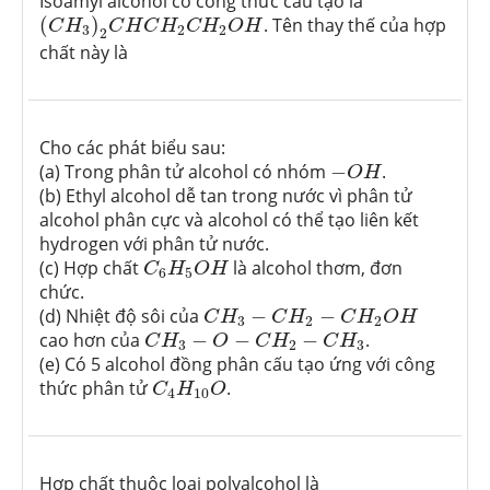
Isoamyl alcohol có công thức cấu tạo là
(
C
H
3
)
2
C
H
C
H
2
C
H
2
O
H
(
)
. Tên thay thế của hợp
C
H
C
H
C
H
C
H
O
H
3
2
2
2
chất này là
Cho các phát biểu sau:
−
O
H
(a) Trong phân tử alcohol có nhóm
−
.
O
H
(b) Ethyl alcohol dễ tan trong nước vì phân tử
alcohol phân cực và alcohol có thể tạo liên kết
hydrogen với phân tử nước.
C
6
H
5
O
H
(c) Hợp chất
là alcohol thơm, đơn
C
H
O
H
6
5
chức.
C
H
3
−
C
H
2
−
C
H
2
O
H
(d) Nhiệt độ sôi của
−
−
C
H
C
H
C
H
O
H
3
2
2
C
H
3
−
O
−
C
H
2
−
C
H
3
cao hơn của
−
−
−
.
C
H
O
C
H
C
H
3
2
3
(e) Có 5 alcohol đồng phân cấu tạo ứng với công
C
4
H
10
O
thức phân tử
.
C
H
O
4
10
Hợp chất thuộc loại polyalcohol là