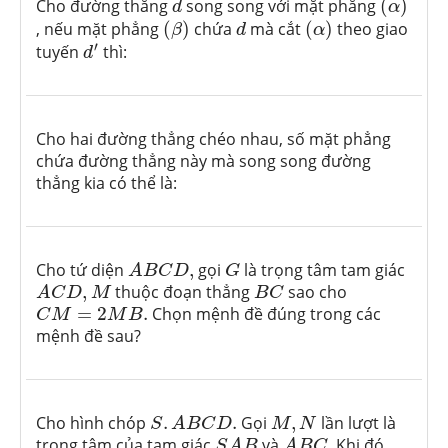
Cho đường thẳng
song song với mặt phẳng
(
)
d
α
(
β
)
(
α
)
d
, nếu mặt phẳng
(
)
chứa
mà cắt
(
)
theo giao
β
d
α
d
′
′
tuyến
thì:
d
Cho hai đường thẳng chéo nhau, số mặt phẳng
chứa đường thẳng này mà song song đường
thẳng kia có thể là:
A
B
C
D
,
G
Cho tứ diện
,
gọi
là trọng tâm tam giác
A
B
C
D
G
A
C
D
,
M
B
C
,
thuộc đoạn thẳng
sao cho
A
C
D
M
B
C
C
M
=
2
M
B
.
=
2
.
Chọn mệnh đề đúng trong các
C
M
M
B
mệnh đề sau?
S
.
A
B
C
D
.
M
,
N
Cho hình chóp
.
.
Gọi
,
lần lượt là
S
A
B
C
D
M
N
S
A
B
A
B
C
.
trọng tâm của tam giác
và
.
Khi đó
S
A
B
A
B
C