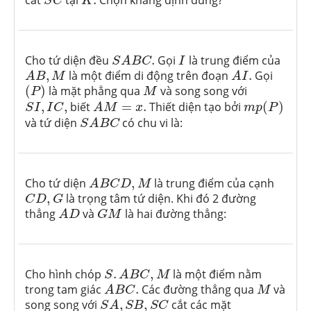
S
C
K
S
A
B
C
.
I
Cho tứ diện đều
.
Gọi
là trung điểm của
S
A
B
C
I
A
B
,
M
A
I
.
,
là một điểm di động trên đoạn
.
Gọi
A
B
M
A
I
(
P
)
M
(
)
là mặt phẳng qua
và song song với
P
M
A
M
=
x
.
m
p
(
P
)
S
I
,
I
C
,
,
,
biết
=
.
Thiết diện tạo bởi
(
)
S
I
I
C
A
M
x
m
p
P
S
A
B
C
và tứ diện
có chu vi là:
S
A
B
C
A
B
C
D
,
M
Cho tứ diện
,
là trung điểm của cạnh
A
B
C
D
M
C
D
,
G
,
là trọng tâm tứ diện. Khi đó 2 đường
C
D
G
A
D
G
M
thẳng
và
là hai đường thẳng:
A
D
G
M
S
.
A
B
C
,
M
Cho hình chóp
.
,
là một điểm nằm
S
A
B
C
M
A
B
C
.
M
trong tam giác
.
Các đường thẳng qua
và
A
B
C
M
S
A
,
S
B
,
S
C
song song với
,
,
cắt các mặt
S
A
S
B
S
C