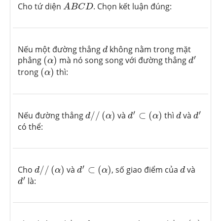
A
B
C
D
Cho tứ diện
. Chọn kết luận đúng:
A
B
C
D
d
Nếu một đường thẳng
không nằm trong mặt
d
(
α
)
d
′
′
phẳng
(
)
mà nó song song với đường thẳng
α
d
(
α
)
trong
(
)
thì:
α
d
/
/
(
α
)
d
′
⊂
(
α
)
d
′
d
′
′
Nếu đường thẳng
/
/
(
)
và
⊂
(
)
thì
và
d
α
d
α
d
d
có thể:
d
/
/
(
α
)
d
′
⊂
(
α
)
d
′
Cho
/
/
(
)
và
⊂
(
)
, số giao điểm của
và
d
α
d
α
d
d
′
′
là:
d
(
α
)
d