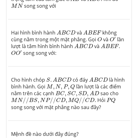
M
N
song song với
M
N
A
B
C
D
A
B
E
F
Hai hình bình hành
và
không
A
B
C
D
A
B
E
F
O
′
O
′
cùng nằm trong một mặt phẳng. Gọi
và
lần
O
O
A
B
C
D
A
B
E
F
.
lượt là tâm hình bình hành
và
.
A
B
C
D
A
B
E
F
O
O
′
′
song song với:
O
O
S
.
A
B
C
D
A
B
C
D
Cho hình chóp
.
có đáy
là hình
S
A
B
C
D
A
B
C
D
M
,
N
,
P
,
Q
bình hành. Gọi
,
,
,
lần lượt là các điểm
M
N
P
Q
B
C
,
S
C
,
S
D
,
A
D
nằm trên các cạnh
,
,
,
sao cho
B
C
S
C
S
D
A
D
M
N
/
/
B
S
,
N
P
/
/
C
D
,
M
Q
/
/
C
D
.
P
Q
/
/
,
/
/
,
/
/
.
Hỏi
M
N
B
S
N
P
C
D
M
Q
C
D
P
Q
song song với mặt phẳng nào sau đây?
Mệnh đề nào dưới đây đúng?