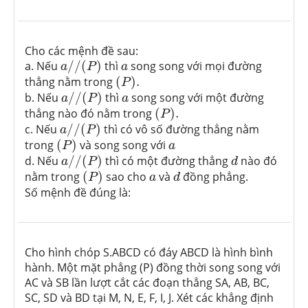
Cho các mệnh đề sau:
a
/
/
(
P
)
a
a. Nếu
/
/
(
)
thì
song song với mọi đường
a
P
a
(
P
)
.
thẳng nằm trong
(
)
.
P
a
/
/
(
P
)
a
b. Nếu
/
/
(
)
thì
song song với một đường
a
P
a
(
P
)
.
thẳng nào đó nằm trong
(
)
.
P
a
/
/
(
P
)
c. Nếu
/
/
(
)
thì có vô số đường thẳng nằm
a
P
(
P
)
a
trong
(
)
và song song với
P
a
a
/
/
(
P
)
d
d. Nếu
/
/
(
)
thì có một đường thẳng
nào đó
a
P
d
(
P
)
d
a
nằm trong
(
)
sao cho
và
đồng phẳng.
P
a
d
Số mệnh đề đúng là:
Cho hình chóp S.ABCD có đáy ABCD là hình bình
hành. Một mặt phẳng (P) đồng thời song song với
AC và SB lần lượt cắt các đoạn thẳng SA, AB, BC,
SC, SD và BD tại M, N, E, F, I, J. Xét các khẳng định