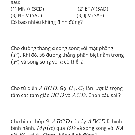
sau:
(1) MN // (SCD) (2) EF // (SAD)
(3) NE // (SAC) (3) IJ // (SAB)
Có bao nhiêu khẳng định đúng?
a
Cho đường thẳng
song song với mặt phẳng
a
(
P
)
.
(
)
.
Khi đó, số đường thẳng phân biệt nằm trong
P
(
P
)
a
(
)
và song song với
có thể là:
P
a
A
B
C
D
.
G
1
,
G
2
Cho tứ diện
.
Gọi
,
lần lượt là trọng
A
B
C
D
G
G
1
2
A
C
D
.
B
C
D
tâm các tam giác
và
.
Chọn câu sai ?
B
C
D
A
C
D
S
.
A
B
C
D
A
B
C
D
Cho hình chóp
.
có đáy
là hình
S
A
B
C
D
A
B
C
D
S
A
M
p
(
α
)
B
D
bình hành.
(
)
qua
và song song với
M
p
α
B
D
S
A
S
C
K
.
cắt
tại
.
Chọn khẳng định đúng?