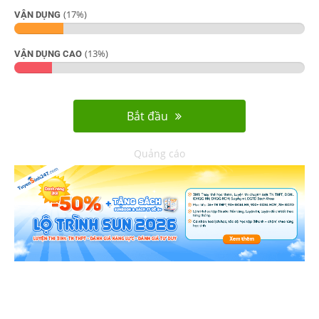
(
17
%)
VẬN DỤNG
(
13
%)
VẬN DỤNG CAO
Bắt đầu
Quảng cáo