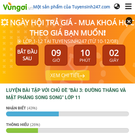
Một sản phẩm của Tuyensinh247.com
💥 NGÀY HỘI TRẢ GIÁ - MUA KHOÁ HỌC
THEO GIÁ BẠN MUỐN❗
🎯 LỚP 1-12 TẠI TUYENSINH247 (TỪ 10-12/08)
09
10
01
BẮT ĐẦU
SAU
GIỜ
PHÚT
GIÂY
XEM CHI TIẾT
LUYỆN BÀI TẬP VỚI CHỦ ĐỀ "
BÀI 3: ĐƯỜNG THẲNG VÀ
MẶT PHẲNG SONG SONG
"
LỚP 11
(
43
%)
NHẬN BIẾT
(
26
%)
THÔNG HIỂU