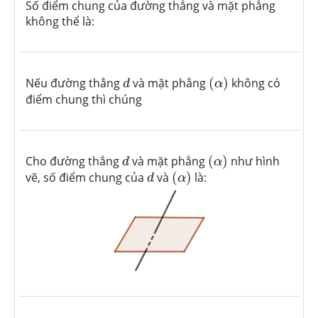
Số điểm chung của đường thẳng và mặt phẳng
không thể là:
(
α
)
d
Nếu đường thẳng
và mặt phẳng
(
)
không có
d
α
điểm chung thì chúng
(
α
)
d
Cho đường thẳng
và mặt phẳng
(
)
như hình
d
α
(
α
)
d
vẽ, số điểm chung của
và
(
)
là:
d
α