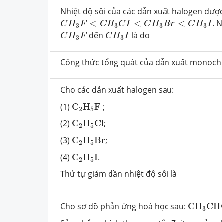
Nhiệt độ sôi của các dẫn xuất halogen được
C
H
3
F
<
C
H
3
C
I
<
C
H
3
B
r
<
C
H
3
I
<
<
<
. 
C
H
F
C
H
C
I
C
H
B
r
C
H
I
3
3
3
3
C
H
3
F
C
H
3
I
đến
là do
C
H
F
C
H
I
3
3
Công thức tổng quát của dẫn xuất monochl
Cho các dẫn xuất halogen sau:
C
2
H
5
F
(1)
C
H
F
;
2
5
C
2
H
5
C
l
(2)
C
H
C
l
;
2
5
C
2
H
5
B
r
(3)
C
H
B
r
;
2
5
C
2
H
5
I
(4)
C
H
I
.
2
5
Thứ tự giảm dần nhiệt độ sôi là
C
H
3
CH
Cho sơ đồ phản ứng hoá học sau:
C
H
CH
3