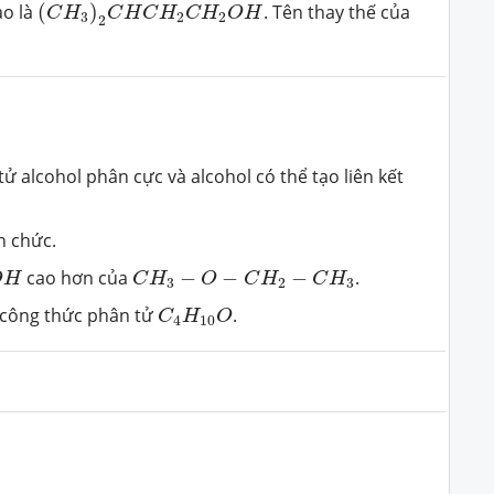
(
C
H
3
)
2
C
H
C
H
2
C
H
2
O
H
ạo là
(
)
. Tên thay thế của
C
H
C
H
C
H
C
H
O
H
3
2
2
2
tử alcohol phân cực và alcohol có thể tạo liên kết
n chức.
C
H
3
−
O
−
C
H
2
−
C
H
3
cao hơn của
−
−
−
.
O
H
C
H
O
C
H
C
H
3
2
3
C
4
H
10
O
i công thức phân tử
.
C
H
O
4
10