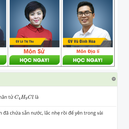
C
4
H
9
C
l
phân tử
là
C
H
C
l
4
9
đã chứa sẵn nước, lắc nhẹ rồi để yên trong vài