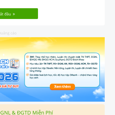
ắt đầu
uảng cáo
ĐGNL & ĐGTD Miễn Phí