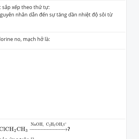
 sắp xếp theo thứ tự:
Nguyên nhân dẫn đến sự tăng dần nhiệt độ sôi từ
orine no, mạch hở là:
ClC
H
2
C
H
3
→
NaOH,
C
2
H
5
OH
,
t
∘
∘
NaOH,
C
H
OH
,
t
2
5
ClC
H
C
H
−
−−−−−−−−−−
→
?
2
3