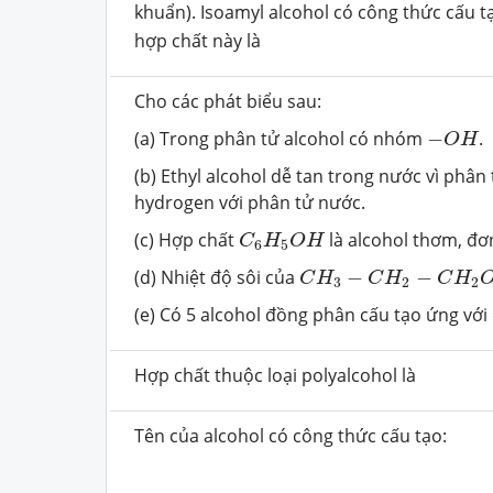
khuẩn). Isoamyl alcohol có công thức cấu t
hợp chất này là
Cho các phát biểu sau:
−
O
H
(a) Trong phân tử alcohol có nhóm
−
.
O
H
(b) Ethyl alcohol dễ tan trong nước vì phân 
hydrogen với phân tử nước.
C
6
H
5
O
H
(c) Hợp chất
là alcohol thơm, đơ
C
H
O
H
6
5
C
H
3
−
C
H
2
−
C
H
2
O
H
(d) Nhiệt độ sôi của
−
−
C
H
C
H
C
H
3
2
2
(e) Có 5 alcohol đồng phân cấu tạo ứng vớ
Hợp chất thuộc loại polyalcohol là
Tên của alcohol có công thức cấu tạo: