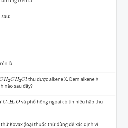
hản ứng trên là
 sau:
rên là
C
H
2
C
H
2
C
l
thu được alkene X. Đem alkene X
C
H
C
H
C
l
2
2
h nào sau đây?
C
3
H
8
O
tử
và phổ hồng ngoại có tín hiệu hấp thụ
C
H
O
3
8
thử Kovax (loại thuốc thử dùng để xác định vi