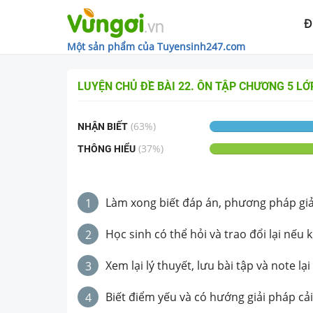
Đ
Một sản phẩm của Tuyensinh247.com
LUYỆN CHỦ ĐỀ
BÀI 22. ÔN TẬP CHƯƠNG 5
LỚ
(
63
%)
NHẬN BIẾT
(
37
%)
THÔNG HIỂU
Làm xong biết đáp án, phương pháp giải 
1
Học sinh có thể hỏi và trao đổi lại nếu 
2
Xem lại lý thuyết, lưu bài tập và note lại
3
Biết điểm yếu và có hướng giải pháp cải
4