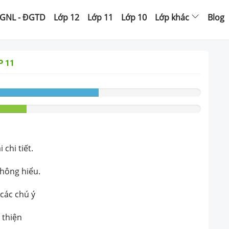
GNL - ĐGTD
Lớp 12
Lớp 11
Lớp 10
Lớp khác
Blog
P 11
chi tiết.
không hiểu.
 các chú ý
 thiện