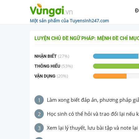
Đ
Một sản phẩm của Tuyensinh247.com
LUYỆN CHỦ ĐỀ
NGỮ PHÁP: MỆNH ĐỀ CHỈ MỤC
(
27
%)
NHẬN BIẾT
(
53
%)
THÔNG HIỂU
(
20
%)
VẬN DỤNG
Làm xong biết đáp án, phương pháp giải 
1
Học sinh có thể hỏi và trao đổi lại nếu 
2
Xem lại lý thuyết, lưu bài tập và note lại
3