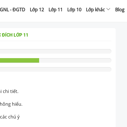
GNL - ĐGTD
Lớp 12
Lớp 11
Lớp 10
Lớp khác
Blog
 ĐÍCH
LỚP 11
chi tiết.
không hiểu.
 các chú ý