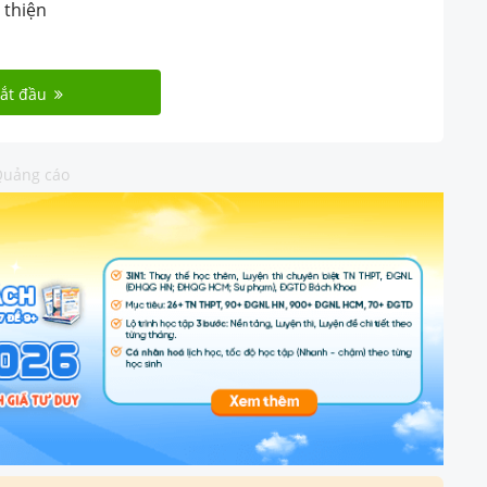
 thiện
ắt đầu
uảng cáo