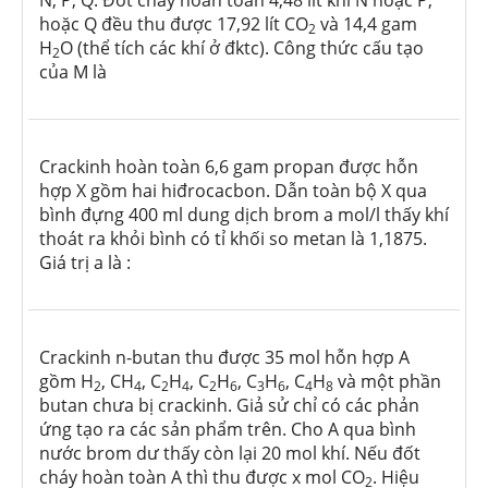
N, P, Q. Đốt cháy hoàn toàn 4,48 lít khí N hoặc P,
hoặc Q đều thu được 17,92 lít CO
và 14,4 gam
2
H
O (thể tích các khí ở đktc). Công thức cấu tạo
2
của M là
Crackinh hoàn toàn 6,6 gam propan được hỗn
hợp X gồm hai hiđrocacbon. Dẫn toàn bộ X qua
bình đựng 400 ml dung dịch brom a mol/l thấy khí
thoát ra khỏi bình có tỉ khối so metan là 1,1875.
Giá trị a là :
Crackinh n-butan thu được 35 mol hỗn hợp A
gồm H
, CH
, C
H
, C
H
, C
H
, C
H
và một phần
2
4
2
4
2
6
3
6
4
8
butan chưa bị crackinh. Giả sử chỉ có các phản
ứng tạo ra các sản phẩm trên. Cho A qua bình
nước brom dư thấy còn lại 20 mol khí. Nếu đốt
cháy hoàn toàn A thì thu được x mol CO
. Hiệu
2