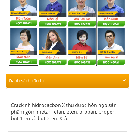
Danh sách câu hỏi
Crackinh hiđrocacbon X thu được hỗn hợp sản
phẩm gồm metan, etan, eten, propan, propen,
but-1-en và but-2-en. X là: