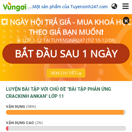
Một sản phẩm của Tuyensinh247.com
💥 NGÀY HỘI TRẢ GIÁ - MUA KHOÁ HỌC
THEO GIÁ BẠN MUỐN❗
🎯 LỚP 1-12 TẠI TUYENSINH247 (TỪ 10-12/08)
BẮT ĐẦU SAU 1 NGÀY
XEM CHI TIẾT
LUYỆN BÀI TẬP VỚI CHỦ ĐỀ "
BÀI TẬP PHẢN ỨNG
CRACKINH ANKAN
"
LỚP 11
(
98
%)
VẬN DỤNG
(
2
%)
VẬN DỤNG CAO