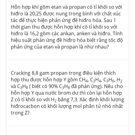
Hỗn hợp khí gồm etan và propan có tỉ khối so với
hiđro là 20,25 được nung trong bình với chất xúc
tác để thực hiện phản ứng đề hiđro hóa. Sau 1
thời gian thu được hỗn hợp khí có tỉ khối so với
hiđro là 16,2 gồm các ankan, anken và hiđro. Tính
hiệu suất phản ứng đề hiđro hóa biết rằng tốc độ
phản ứng của etan và propan là như nhau?
Cracking 8,8 gam propan trong điều kiện thích
hợp thu được hỗn hợp Y gồm CH
, C
H
, C
H
, H
4
2
4
3
6
2
và C
H
( biết có 90% C
H
đã phản ứng). Nếu cho
3
8
3
8
hỗn hợp Y qua nước brom dư thì còn lại hỗn hợp
Z có tỉ khối so với H
bằng 7,3. Xác định khối lượng
2
hiđrocacbon có khối lượng mol phân tử nhỏ nhất
trong Z?