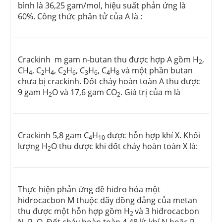
bình là 36,25 gam/mol, hiệu suất phản ứng là
60%. Công thức phân tử của A là :
Crackinh m gam n-butan thu được hợp A gồm H
,
2
CH
, C
H
, C
H
, C
H
, C
H
và một phần butan
4
2
4
2
6
3
6
4
8
chưa bị crackinh. Đốt cháy hoàn toàn A thu được
9 gam H
O và 17,6 gam CO
. Giá trị của m là
2
2
Crackinh 5,8 gam C
H
được hỗn hợp khí X. Khối
4
10
lượng H
O thu được khi đốt cháy hoàn toàn X là:
2
Thực hiện phản ứng đề hiđro hóa một
hiđrocacbon M thuộc dãy đồng đẳng của metan
thu được một hỗn hợp gồm H
và 3 hiđrocacbon
2