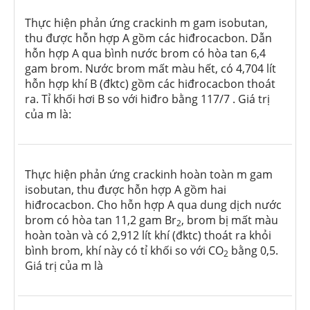
Thực hiện phản ứng crackinh m gam isobutan,
thu được hỗn hợp A gồm các hiđrocacbon. Dẫn
hỗn hợp A qua bình nước brom có hòa tan 6,4
gam brom. Nước brom mất màu hết, có 4,704 lít
hỗn hợp khí B (đktc) gồm các hiđrocacbon thoát
ra. Tỉ khối hơi B so với hiđro bằng 117/7 . Giá trị
của m là:
Thực hiện phản ứng crackinh hoàn toàn m gam
isobutan, thu được hỗn hợp A gồm hai
hiđrocacbon. Cho hỗn hợp A qua dung dịch nước
brom có hòa tan 11,2 gam Br
, brom bị mất màu
2
hoàn toàn và có 2,912 lít khí (đktc) thoát ra khỏi
bình brom, khí này có tỉ khối so với CO
bằng 0,5.
2
Giá trị của m là