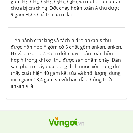
gồm H
, CH
, C
H
, C
H
, C
H
và một phần butan
2
4
2
2
3
6
4
8
chưa bị cracking. Đốt cháy hoàn toàn A thu được
9 gam H
O. Giá trị của m là:
2
Tiến hành cracking và tách hiđro ankan X thu
được hỗn hợp Y gồm có 6 chất gồm ankan, anken,
H
và ankan dư. Đem đốt cháy hoàn toàn hỗn
2
hợp Y trong khí oxi thu được sản phẩm cháy. Dẫn
sản phẩm cháy qua dung dịch nước vôi trong dư
thấy xuất hiện 40 gam kết tủa và khối lượng dung
dịch giảm 13,4 gam so với ban đầu. Công thức
ankan X là