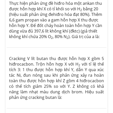
Thực hiện phản ứng đề hiđro hóa một ankan thu
được hỗn hợp khí X có tỉ khối so với H
bằng 20
2
(hiệu suất phản ứng đehiđro hóa đạt 80%). Thêm
6,6 gam propan vào a gam hỗn hợp X thu được
hỗn hợp Y. Để đốt cháy hoàn toàn hỗn hợp Y cần
dùng vừa đủ 397,6 lít không khí (đktc) (giả thiết
không khí chứa 20% O
, 80% N
). Giá trị của a là:
2
2
Cracking V lít butan thu được hỗn hợp X gồm 5
hiđrocacbon. Trộn hỗn hợp X với H
với tỉ lệ thể
2
tích 3: 1 thu được hỗn hợp khí Y, dẫn Y qua xúc
tác Ni, đun nóng sau khi phản ứng xảy ra hoàn
toàn thu được hỗn hợp khí Z gồm 4 hiđrocacbon
có thể tích giảm 25% so với Y. Z không có khả
năng làm nhạt màu dung dịch brom. Hiệu suất
phản ứng cracking butan là: