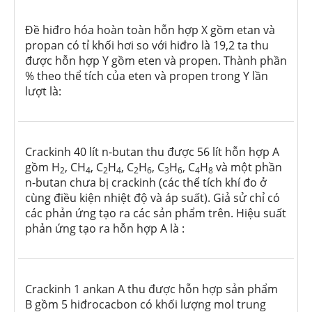
Đề hiđro hóa hoàn toàn hỗn hợp X gồm etan và
propan có tỉ khối hơi so với hiđro là 19,2 ta thu
được hỗn hợp Y gồm eten và propen. Thành phần
% theo thể tích của eten và propen trong Y lần
lượt là:
Crackinh 40 lít n-butan thu được 56 lít hỗn hợp A
gồm H
, CH
, C
H
, C
H
, C
H
, C
H
và một phần
2
4
2
4
2
6
3
6
4
8
n-butan chưa bị crackinh (các thể tích khí đo ở
cùng điều kiện nhiệt độ và áp suất). Giả sử chỉ có
các phản ứng tạo ra các sản phẩm trên. Hiệu suất
phản ứng tạo ra hỗn hợp A là :
Crackinh 1 ankan A thu được hỗn hợp sản phẩm
B gồm 5 hiđrocacbon có khối lượng mol trung