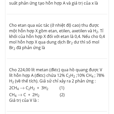
suất phản ứng tạo hỗn hợp A và giá trị của x là
Cho etan qua xúc tác (ở nhiệt độ cao) thu được
một hỗn hợp X gồm etan, etilen, axetilen và H
. Tỉ
2
khối của hỗn hợp X đối với etan là 0,4. Nếu cho 0,4
mol hỗn hợp X qua dung dịch Br
dư thì số mol
2
Br
đã phản ứng là
2
Cho 224,00 lít metan (đktc) qua hồ quang được V
lít hỗn hợp A (đktc) chứa 12% C
H
;10% CH
; 78%
2
2
4
H
(về thể tích). Giả sử chỉ xảy ra 2 phản ứng :
2
→
2CH
→
C
H
+ 3H
(1)
4
2
2
2
→
CH
→
C + 2H
(2)
4
2
Giá trị của V là :