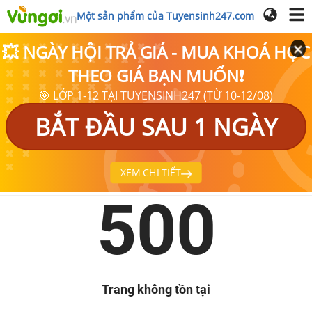
Một sản phẩm của Tuyensinh247.com
💥 NGÀY HỘI TRẢ GIÁ - MUA KHOÁ HỌC
THEO GIÁ BẠN MUỐN❗
🎯 LỚP 1-12 TẠI TUYENSINH247 (TỪ 10-12/08)
BẮT ĐẦU SAU 1 NGÀY
XEM CHI TIẾT
500
Trang không tồn tại