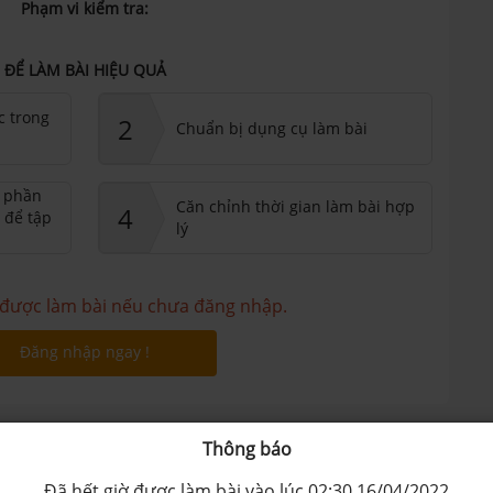
Phạm vi kiểm tra:
ĐỂ LÀM BÀI HIỆU QUẢ
c trong
2
Chuẩn bị dụng cụ làm bài
ư phần
Căn chỉnh thời gian làm bài hợp
4
 để tập
lý
được làm bài nếu chưa đăng nhập.
Đăng nhập ngay !
Quảng cáo
Thông báo
Đã hết giờ được làm bài vào lúc 02:30 16/04/2022