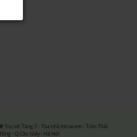
Trụ sở: Tầng 7 - Tòa nhà Intracom - Trần Thái
Tông - Q.Cầu Giấy - Hà Nội