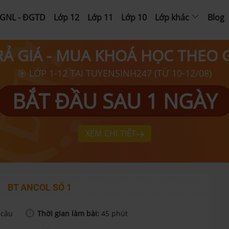
GNL - ĐGTD
Lớp 12
Lớp 11
Lớp 10
Lớp khác
Blog
RẢ GIÁ - MUA KHOÁ HỌC THEO
🎯 LỚP 1-12 TẠI TUYENSINH247 (TỪ 10-12/08)
BẮT ĐẦU SAU 1 NGÀY
XEM CHI TIẾT
BT ANCOL SỐ 1
câu
Thời gian làm bài:
45
phút