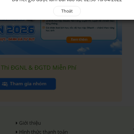
Thoát
 Thi ĐGNL & ĐGTD Miễn Phí
Giới thiệu
Hình thức thanh toán