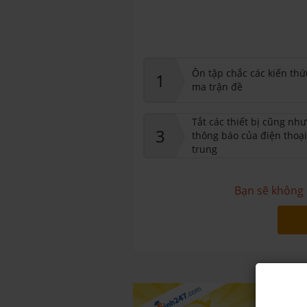
Ôn tập chắc các kiến thứ
1
ma trận đề
Tắt các thiết bị cũng nh
3
thông báo của điện thoại
trung
Bạn sẽ không 