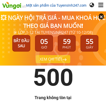
Một sản phẩm của Tuyensinh247.com
💥 NGÀY HỘI TRẢ GIÁ - MUA KHOÁ HỌC
THEO GIÁ BẠN MUỐN❗
🎯 LỚP 1-12 TẠI TUYENSINH247 (TỪ 10-12/08)
05
59
55
BẮT ĐẦU
SAU
GIỜ
PHÚT
GIÂY
XEM CHI TIẾT
500
Trang không tồn tại