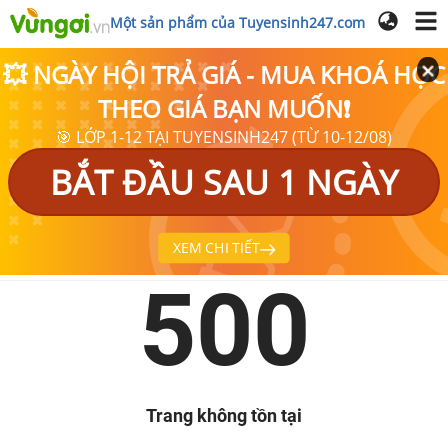
Một sản phẩm của Tuyensinh247.com
💥 NGÀY HỘI TRẢ GIÁ - MUA KHOÁ HỌC
THEO GIÁ BẠN MUỐN❗
🎯 LỚP 1-12 TẠI TUYENSINH247 (TỪ 10-12/08)
BẮT ĐẦU SAU 1 NGÀY
XEM CHI TIẾT
500
Trang không tồn tại