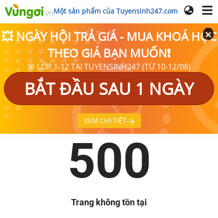
Một sản phẩm của Tuyensinh247.com
💥 NGÀY HỘI TRẢ GIÁ - MUA KHOÁ HỌC
THEO GIÁ BẠN MUỐN❗
🎯 LỚP 1-12 TẠI TUYENSINH247 (TỪ 10-12/08)
BẮT ĐẦU SAU 1 NGÀY
XEM CHI TIẾT
500
Trang không tồn tại