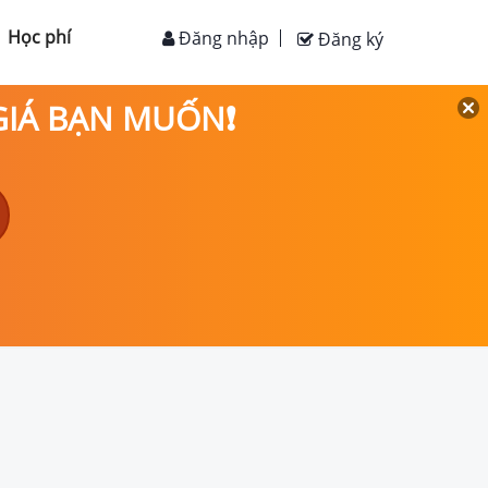
Học phí
Đăng nhập
Đăng ký
 GIÁ BẠN MUỐN❗