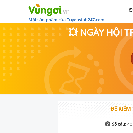
Đ
Một sản phẩm của Tuyensinh247.com
💥 NGÀY HỘI T
ĐỀ KIỂM 
Số câu:
40