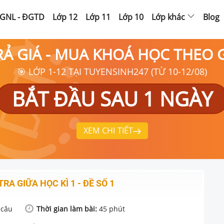
GNL - ĐGTD
Lớp 12
Lớp 11
Lớp 10
Lớp khác
Blog
RẢ GIÁ - MUA KHOÁ HỌC THEO
🎯 LỚP 1-12 TẠI TUYENSINH247 (TỪ 10-12/08)
BẮT ĐẦU SAU 1 NGÀY
XEM CHI TIẾT
TRA GIỮA HỌC KÌ 1 - ĐỀ SỐ 1
câu
Thời gian làm bài:
45
phút