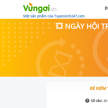
Đ
Một sản phẩm của Tuyensinh247.com
💥 NGÀY HỘI T
ĐỀ KIỂM 
Số câu:
40