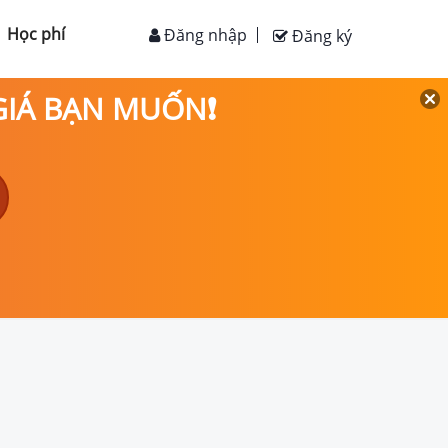
Học phí
Đăng nhập
Đăng ký
 GIÁ BẠN MUỐN❗