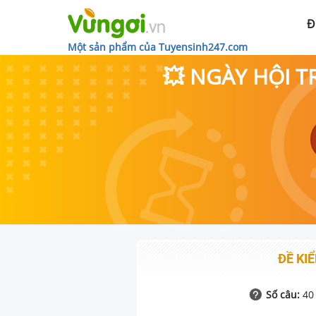
Đ
Một sản phẩm của Tuyensinh247.com
💥 NGÀY HỘI T
ĐỀ KIỂ
Số câu:
40