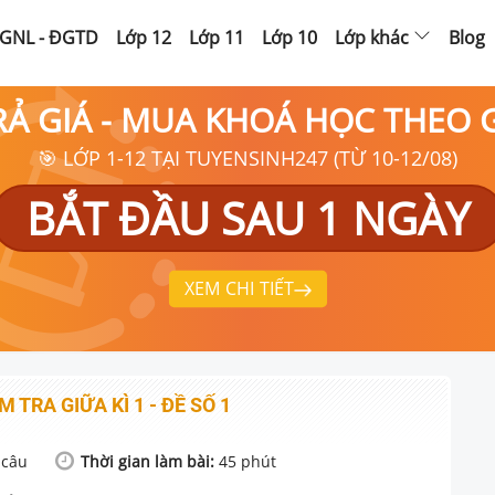
GNL - ĐGTD
Lớp 12
Lớp 11
Lớp 10
Lớp khác
Blog
RẢ GIÁ - MUA KHOÁ HỌC THEO
🎯 LỚP 1-12 TẠI TUYENSINH247 (TỪ 10-12/08)
BẮT ĐẦU SAU 1 NGÀY
XEM CHI TIẾT
M TRA GIỮA KÌ 1 - ĐỀ SỐ 1
câu
Thời gian làm bài:
45
phút