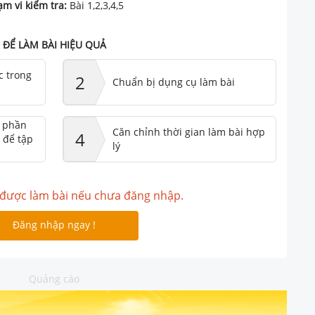
m vi kiểm tra:
Bài 1,2,3,4,5
ĐỂ LÀM BÀI HIỆU QUẢ
c trong
2
Chuẩn bị dụng cụ làm bài
ư phần
Căn chỉnh thời gian làm bài hợp
4
 để tập
lý
được làm bài nếu chưa đăng nhập.
Đăng nhập ngay !
Quảng cáo