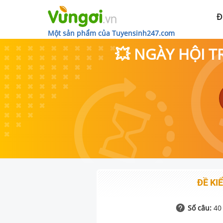
Đ
Một sản phẩm của Tuyensinh247.com
💥 NGÀY HỘI T
ĐỀ KIỂ
Số câu:
40