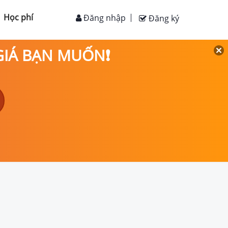
Học phí
Đăng nhập
Đăng ký
 GIÁ BẠN MUỐN❗