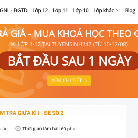
GNL - ĐGTD
Lớp 12
Lớp 11
Lớp 10
Lớp khác
Blog
RẢ GIÁ - MUA KHOÁ HỌC THEO
🎯 LỚP 1-12 TẠI TUYENSINH247 (TỪ 10-12/08)
BẮT ĐẦU SAU 1 NGÀY
XEM CHI TIẾT
M TRA GIỮA KÌ I - ĐỀ SỐ 2
câu
Thời gian làm bài:
60
phút