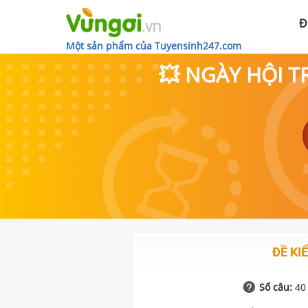
Đ
Một sản phẩm của Tuyensinh247.com
💥 NGÀY HỘI T
ĐỀ KIỂ
Số câu:
40