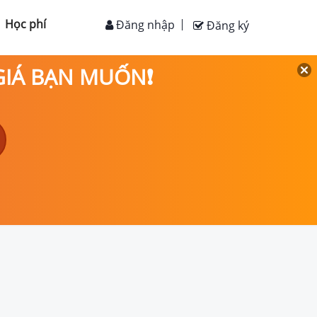
Học phí
Đăng nhập
Đăng ký
 GIÁ BẠN MUỐN❗