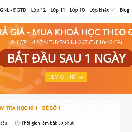
GNL - ĐGTD
Lớp 12
Lớp 11
Lớp 10
Lớp khác
Blog
RẢ GIÁ - MUA KHOÁ HỌC THEO
🎯 LỚP 1-12 TẠI TUYENSINH247 (TỪ 10-12/08)
BẮT ĐẦU SAU 1 NGÀY
XEM CHI TIẾT
M TRA HỌC KÌ 1 - ĐỀ SỐ 1
câu
Thời gian làm bài:
50
phút