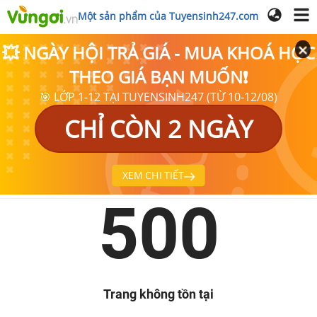
Một sản phẩm của Tuyensinh247.com
💥 NGÀY HỘI TRẢ GIÁ - MUA KHOÁ HỌC
THEO GIÁ BẠN MUỐN❗
🎯 LỚP 1-12 TẠI TUYENSINH247 (TỪ 10-12/08)
CHỈ CÒN 2 NGÀY
XEM CHI TIẾT
500
Trang không tồn tại