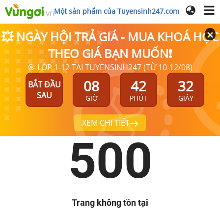
Một sản phẩm của Tuyensinh247.com
💥 NGÀY HỘI TRẢ GIÁ - MUA KHOÁ HỌC
THEO GIÁ BẠN MUỐN❗
🎯 LỚP 1-12 TẠI TUYENSINH247 (TỪ 10-12/08)
08
42
32
BẮT ĐẦU
SAU
GIỜ
PHÚT
GIÂY
XEM CHI TIẾT
500
Trang không tồn tại