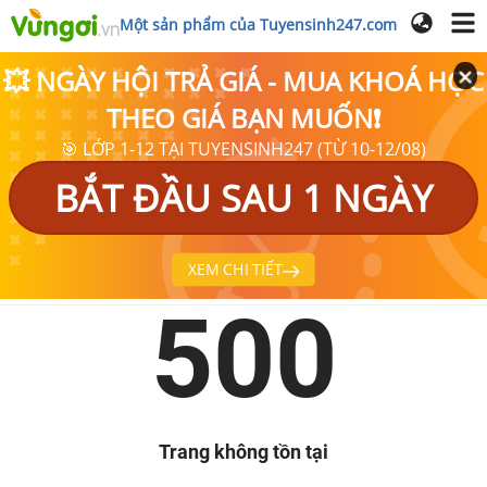
Một sản phẩm của Tuyensinh247.com
💥 NGÀY HỘI TRẢ GIÁ - MUA KHOÁ HỌC
THEO GIÁ BẠN MUỐN❗
🎯 LỚP 1-12 TẠI TUYENSINH247 (TỪ 10-12/08)
BẮT ĐẦU SAU 1 NGÀY
XEM CHI TIẾT
500
Trang không tồn tại