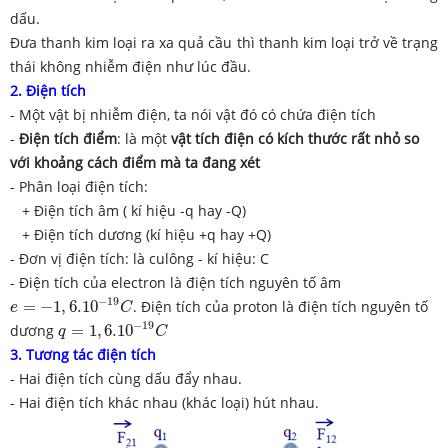
dấu.
Đưa thanh kim loại ra xa quả cầu thì thanh kim loại trở về trạng
thái không nhiễm điện như lúc đầu.
2. Điện tích
- Một vật bị nhiễm điện, ta nói vật đó có chứa điện tích
-
Điện tích điểm
: là một
vật tích điện
có kích thước rất nhỏ
so
với khoảng cách điểm mà ta đang xét
- Phân loại điện tích:
+ Điện tích âm ( kí hiệu -q hay -Q)
+ Điện tích dương (kí hiệu +q hay +Q)
- Đơn vị điện tích: là culông - kí hiệu: C
- Điện tích của electron là điện tích nguyên tố âm
e
=
−
1
,
6.10
−
19
C
−
19
=
−
1
,
6.10
. Điện tích của proton là điện tích nguyên tố
e
C
q
=
1
,
6.10
−
19
C
−
19
dương
=
1
,
6.10
q
C
3. Tương tác điện tích
- Hai điện tích cùng dấu đẩy nhau.
- Hai điện tích khác nhau (khác loại) hút nhau.