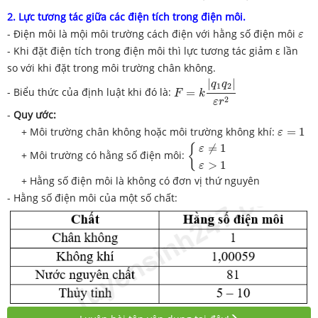
2. Lực tương tác giữa các điện tích trong điện môi.
ε
- Điện môi là mội môi trường cách điện với hằng số điện môi
ε
- Khi đặt điện tích trong điện môi thì lực tương tác giảm ε lần
so với khi đặt trong môi trường chân không.
F
=
k
|
q
1
q
2
|
ε
r
2
|
|
q
q
1
2
- Biểu thức của định luật khi đó là:
=
F
k
2
ε
r
-
Quy ước:
ε
=
1
+ Môi trường chân không hoặc môi trường không khí:
=
1
ε
{
ε
≠
1
ε
>
1
≠
1
{
ε
+ Môi trường có hằng số điện môi:
>
1
ε
+ Hằng số điện môi là không có đơn vị thứ nguyên
- Hằng số điện môi của một số chất: