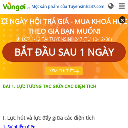
Một sản phẩm của Tuyensinh247.com
💥 NGÀY HỘI TRẢ GIÁ - MUA KHOÁ HỌC
THEO GIÁ BẠN MUỐN❗
🎯 LỚP 1-12 TẠI TUYENSINH247 (TỪ 10-12/08)
BẮT ĐẦU SAU 1 NGÀY
XEM CHI TIẾT
BÀI 1. LỰC TƯƠNG TÁC GIỮA CÁC ĐIỆN TÍCH
I. Lực hút và lực đẩy giữa các điện tích
1. Sự nhiễm điện