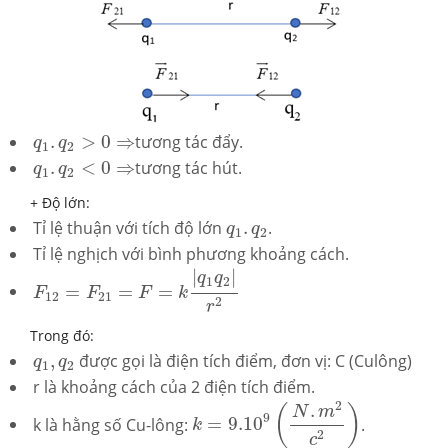
q
1
.
q
2
>
0
⇒
.
>
0
⇒
tương tác đẩy.
q
q
1
2
q
1
.
q
2
<
0
⇒
.
<
0
⇒
tương tác hút.
q
q
1
2
+ Độ lớn:
q
1
.
q
2
Tỉ lệ thuận với tích độ lớn
.
.
q
q
1
2
Tỉ lệ nghịch với bình phương khoảng cách.
F
12
=
F
21
=
F
=
k
|
q
1
q
2
|
r
2
|
|
q
q
1
2
=
=
=
F
F
F
k
12
21
2
r
Trong đó:
q
1
,
q
2
,
được gọi là điện tích điểm, đơn vị: C (Culông)
q
q
1
2
r là khoảng cách của 2 điện tích điểm.
k
=
9.10
9
(
N
.
m
2
c
2
)
2
.
(
)
N
m
9
k là hằng số Cu-lông:
=
9.10
.
k
2
c