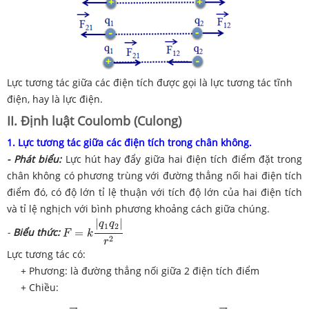
Lực tương tác giữa các điện tích được gọi là lực tương tác tĩnh
điện, hay là lực điện.
II. Định luật Coulomb (Culong)
1. Lực tương tác giữa các điện tích trong chân không.
- Phát biểu:
Lực hút hay đẩy giữa hai điện tích điểm đặt trong
chân không có phương trùng với đường thẳng nối hai điện tích
điểm đó, có độ lớn tỉ lệ thuận với tích độ lớn của hai điện tích
và tỉ lệ nghịch với bình phương khoảng cách giữa chúng.
F
=
k
|
q
1
q
2
|
r
2
|
|
q
q
1
2
-
Biểu thức:
=
F
k
2
r
Lực tương tác có:
+ Phương: là đường thẳng nối giữa 2 điện tích điểm
+ Chiều: