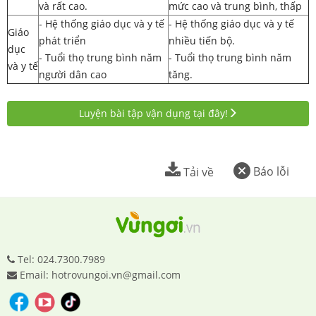
và rất cao.
mức cao và trung bình, thấp
- Hệ thống giáo dục và y tế
- Hệ thống giáo dục và y tế
Giáo
phát triển
nhiều tiến bộ.
dục
- Tuổi thọ trung bình năm
- Tuổi thọ trung bình năm
và y tế
người dân cao
tăng.
Luyện bài tập vận dụng tại đây!
Báo lỗi
Tải về
Tel: 024.7300.7989
Email: hotrovungoi.vn@gmail.com