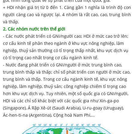
góc nhìn tổng quát về sự phát triển của một quốc gia.
+ HDI nhận giá trị từ 0 đến 1. Càng gần 1 nghĩa là trình độ con
người càng cao và ngược lại. 4 nhóm là rất cao, cao, trung bình
và thấp.
2. Các nhóm nước trên thế giới
- Các nước phát triển có GNI/người cao; HDI ở mức cao trở lên;
cơ cấu kinh tế phân theo ngành ở khu vực nông nghiệp, lâm
nghiệp, thuỷ sản thường có tỉ trọng thấp nhất, khu vực dịch vụ
có tỉ trọng cao nhất trong cơ cấu ngành kinh tế.
- Nước đang phát triển có GNI/người ở mức trung bình cao,
trung bình thấp và thấp; chỉ số phát triển con người ở mức cao,
trung bình và thấp. Trong cơ cấu ngành kinh tế, khu vực nông
nghiệp, lâm nghiệp, thuỷ sản; công nghiệp chiếm tỉ trọng cao
hơn khu vực dịch vụ. Tuy nhiên, một số quốc gia có GNI/người,
HDI và các chỉ số khác biệt với các quốc gia như Xin-ga-po
(Singapore), Ả Rập Xê-út (Saudi Arabia), U-ru-goay (Uruguay),
Ác-hen-ti-na (Argentina), Cộng hoà Nam Phi,...