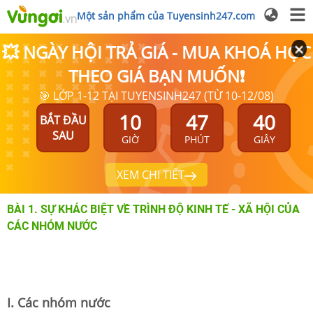
Một sản phẩm của Tuyensinh247.com
💥 NGÀY HỘI TRẢ GIÁ - MUA KHOÁ HỌC
THEO GIÁ BẠN MUỐN❗
🎯 LỚP 1-12 TẠI TUYENSINH247 (TỪ 10-12/08)
10
47
39
BẮT ĐẦU
SAU
GIỜ
PHÚT
GIÂY
XEM CHI TIẾT
BÀI 1. SỰ KHÁC BIỆT VỀ TRÌNH ĐỘ KINH TẾ - XÃ HỘI CỦA
CÁC NHÓM NƯỚC
I. Các nhóm nước