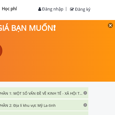
Học phí
Đăng nhập
Đăng ký
 GIÁ BẠN MUỐN❗
PHẦN 1: MỘT SỐ VẤN ĐỀ VỀ KINH TẾ - XÃ HỘI THẾ GIỚI
PHẦN 2: Địa lí khu vực Mỹ La-tinh