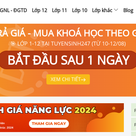
GNL - ĐGTD
Lớp 12
Lớp 11
Lớp 10
Lớp khác
Blog
RẢ GIÁ - MUA KHOÁ HỌC THEO
🎯 LỚP 1-12 TẠI TUYENSINH247 (TỪ 10-12/08)
BẮT ĐẦU SAU 1 NGÀY
XEM CHI TIẾT