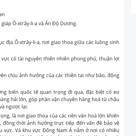
gan
 giáp Ô-xtrây-li-a và Ấn Độ Dương.
ục địa Ô-xtrây-li-a, nơi giao thoa giữa các luồng sinh
 vực có tài nguyên thiên nhiên phong phú, thuận lợi
yên chịu ảnh hưởng của các thiên tai như bão, động
g biển quốc tế quan trọng đi qua, đặc biệt có eo
hàng hải lớn, góp phần vận chuyển hàng hoá từ châu
à ngược lại.
trọng, là nơi giao thoa của các nền văn hoá lớn khiến
, đồng thời ảnh hưởng trực tiếp đến vấn đề bảo vệ
u vực.
Và khu vực Đông Nam Á nằm ở nơi có nhiều