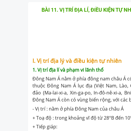
BÀI 11. VỊ TRÍ ĐỊA LÍ, ĐIỀU KIỆN T
I. Vị trí địa lý và điều kiện tự nhiên
1. Vị trí địa lí và phạm vi lãnh thổ
Đông Nam Á nằm ở phía đông nam châu Á có d
thuộc Đông Nam Á lục địa (Việt Nam, Lào,
đảo (Ma-lai-xi-a, Xin-ga-po, In-đô-nê-xi-a, B
Đông Nam Á còn có vùng biển rộng, với các bi
- Vị trí : nằm ở phía Đông Nam của châu Á
+ Toạ độ : trong khoảng vĩ độ từ 28°B đến 1
+ Tiếp giáp: