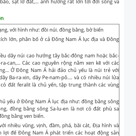
bão, sạt lở đất,... ảnh hưởng rất lớn tới đời sống và
ên
ng, với hình như: đồi núi. đồng bằng, bờ biển
 tích lớn, phân bố ở cả Đông Nam Á lục địa và Đông
iều dãy núi cao hướng tây bắc-đông nam hoặc bắc-
ra-can,... Các cao nguyên rộng nằm xen kẽ với các
ng... Ở Đông Nam Á hải đảo chủ yếu là núi trẻ với
y Ba-ra-xin, dãy Pe-nam-pô.... và có nhiều núi lửa
ó đất feralit là chủ yến, tập trung thành các vùng
chủ yếu ở Đông Nam Á lục địa như: đồng bằng sông
g, đồng bằng sông Sa-lu-en là nơi có đất phù sa
đồng bằng ven biển.
ới nhiều vũng, vịnh, đầm, phá, bãi cát, Địa hình và
ận lợi để Đông Nam Á phát triển các hoạt động sản