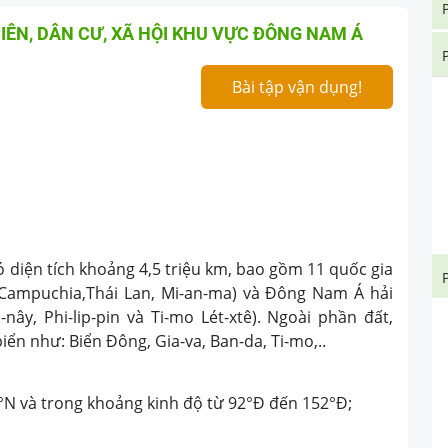
Ự NHIÊN, DÂN CƯ, XÃ HỘI KHU VỰC ĐÔNG NAM Á
Bài tập vận dụng!
iện tích khoảng 4,5 triệu km, bao gồm 11 quốc gia
 Campuchia,Thái Lan, Mi-an-ma) và Đông Nam Á hải
ni-nây, Phi-lip-pin và Ti-mo Lét-xtê). Ngoài phần đất,
ển như: Biển Đông, Gia-va, Ban-da, Ti-mo,..
0°N và trong khoảng kinh độ từ 92°Ð đến 152°Đ;