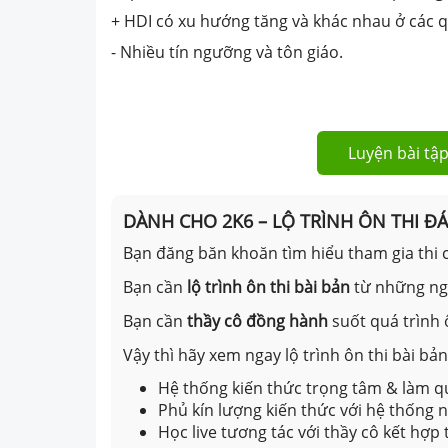
+ HDI có xu hướng tăng và khác nhau ở các q
- Nhiều tín ngưỡng và tôn giáo.
Luyện bài tập
DÀNH CHO 2K6 – LỘ TRÌNH ÔN THI Đ
Bạn đăng băn khoăn tìm hiểu tham gia thi c
Bạn cần
lộ trình ôn thi bài bản
từ những n
Bạn cần
thầy cô đồng hành
suốt quá trình 
Vậy thì hãy xem ngay lộ trình ôn thi bài b
Hệ thống kiến thức trọng tâm & làm qu
Phủ kín lượng kiến thức với hệ thống
Học live tương tác với thầy cô kết hợp