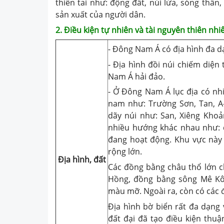
thiên tai như: động đất, núi lửa, sóng thần, 
sản xuất của người dân.
2. Điều kiện tự nhiên và tài nguyên thiên nhi
- Đông Nam Á có địa hình đa dạ
- Địa hình đồi núi chiếm diện
Nam Á hải đảo.
- Ở Đông Nam Á lục địa có nh
nam như: Trường Sơn, Tan, A-
dãy núi như: San, Xiêng Khoả
nhiều hướng khác nhau như: dã
đang hoạt động. Khu vực này c
rộng lớn.
Địa hình, đất
Các đồng bằng châu thổ lớn 
Hồng, đồng bằng sông Mê Kôn
màu mỡ. Ngoài ra, còn có các 
Địa hình bờ biển rất đa dạng v
đất đại đã tạo điều kiện thu