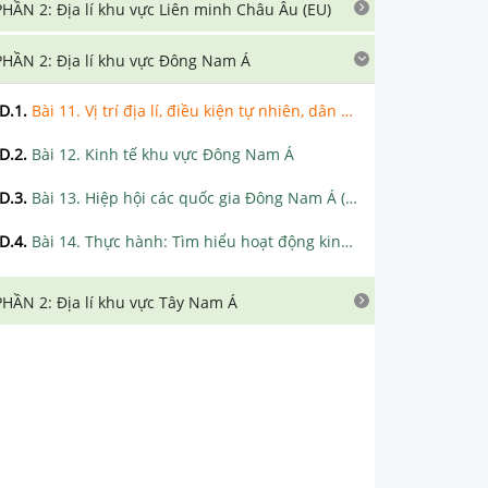
PHẦN 2: Địa lí khu vực Liên minh Châu Âu (EU)
PHẦN 2: Địa lí khu vực Đông Nam Á
D.1
.
Bài 11. Vị trí địa lí, điều kiện tự nhiên, dân cư, xã hội khu vực Đông Nam Á
D.2
.
Bài 12. Kinh tế khu vực Đông Nam Á
D.3
.
Bài 13. Hiệp hội các quốc gia Đông Nam Á (ASEAN)
D.4
.
Bài 14. Thực hành: Tìm hiểu hoạt động kinh tế đối ngoại Đông Nam Á
PHẦN 2: Địa lí khu vực Tây Nam Á