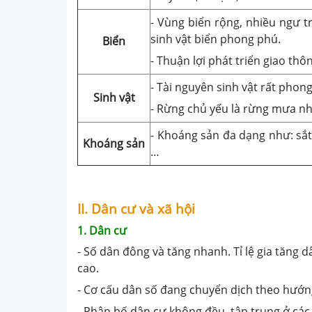
- Vùng biển rộng, nhiều ngư t
sinh vật biển phong phú.
Biển
- Thuận lợi phát triển giao thô
- Tài nguyên sinh vật rất phon
Sinh vật
- Rừng chủ yếu là rừng mưa nh
- Khoáng sản đa dạng như: sắt, 
Khoáng sản
…
II. Dân cư và xã hội
1. Dân cư
- Số dân đông và tăng nhanh. Tỉ lệ gia tăn
cao.
- Cơ cấu dân số đang chuyển dịch theo hướn
- Phân bố dân cư không đều, tập trung ở các