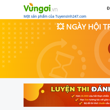
Đ
Một sản phẩm của Tuyensinh247.com
💥 NGÀY HỘI T