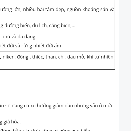
rường lớn, nhiều bãi tắm đẹp, nguồn khoáng sản và
ng đường biển, du lịch, cảng biển,…
g phú và đa dạng.
iệt đới và rừng nhiệt đới ẩm
niken, đồng , thiếc, than, chì, dầu mỏ, khí tự nhiên,
g dân số đang có xu hướng giảm dần nhưng vẫn ở mức
g già hóa.
 đồng bằng, hạ lưu sông và vùng ven biển.