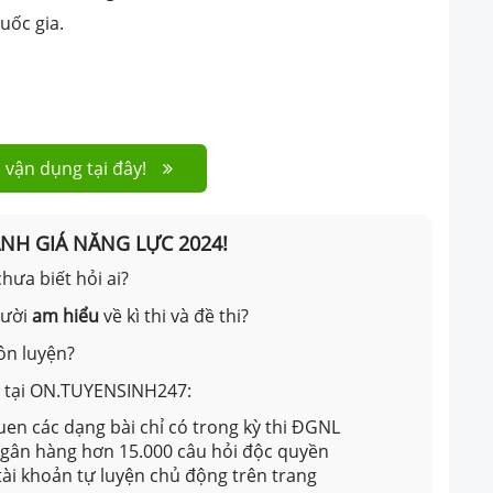
uốc gia.
 vận dụng tại đây!
ÁNH GIÁ NĂNG LỰC 2024!
hưa biết hỏi ai?
gười
am hiểu
về kì thi và đề thi?
ôn luyện?
ản tại ON.TUYENSINH247:
en các dạng bài chỉ có trong kỳ thi ĐGNL
 ngân hàng hơn 15.000 câu hỏi độc quyền
 tài khoản tự luyện chủ động trên trang