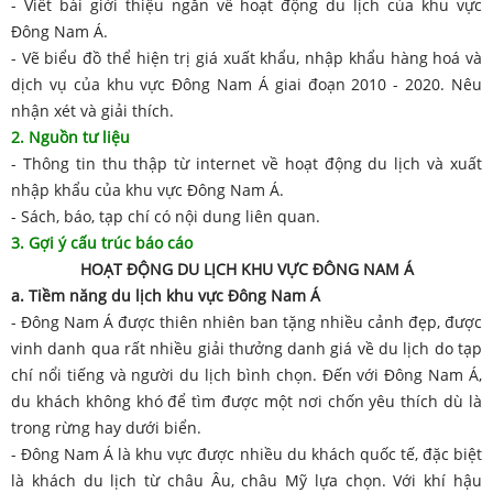
- Viết bài giới thiệu ngắn về hoạt động du lịch của khu vực
Đông Nam Á.
- Vẽ biểu đồ thể hiện trị giá xuất khẩu, nhập khẩu hàng hoá và
dịch vụ của khu vực Đông Nam Á giai đoạn 2010 - 2020. Nêu
nhận xét và giải thích.
2. Nguồn tư liệu
- Thông tin thu thập từ internet về hoạt động du lịch và xuất
nhập khẩu của khu vực Đông Nam Á.
- Sách, báo, tạp chí có nội dung liên quan.
3. Gợi ý cấu trúc báo cáo
HOẠT ĐỘNG DU LỊCH KHU VỰC ĐÔNG NAM Á
a. Tiềm năng du lịch khu vực Đông Nam Á
- Đông Nam Á được thiên nhiên ban tặng nhiều cảnh đẹp, được
vinh danh qua rất nhiều giải thưởng danh giá về du lịch do tạp
chí nổi tiếng và người du lịch bình chọn. Đến với Đông Nam Á,
du khách không khó để tìm được một nơi chốn yêu thích dù là
trong rừng hay dưới biển.
- Đông Nam Á là khu vực được nhiều du khách quốc tế, đặc biệt
là khách du lịch từ châu Âu, châu Mỹ lựa chọn. Với khí hậu