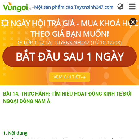
Một sản phẩm của Tuyensinh247.com
💥 NGÀY HỘI TRẢ GIÁ - MUA KHOÁ HỌC
THEO GIÁ BẠN MUỐN❗
🎯 LỚP 1-12 TẠI TUYENSINH247 (TỪ 10-12/08)
BẮT ĐẦU SAU 1 NGÀY
XEM CHI TIẾT
BÀI 14. THỰC HÀNH: TÌM HIỂU HOẠT ĐỘNG KINH TẾ ĐỐI
NGOẠI ĐÔNG NAM Á
1. Nội dung