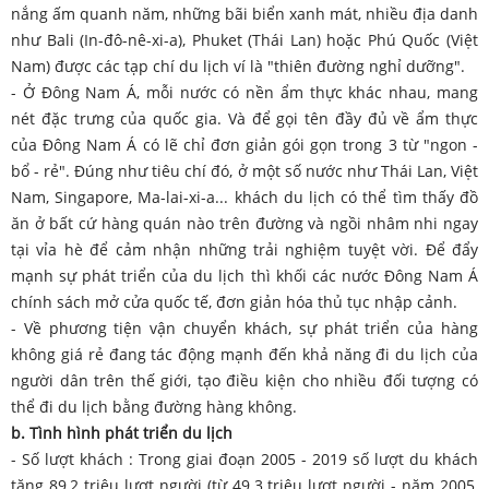
nắng ấm quanh năm, những bãi biển xanh mát, nhiều địa danh
như Bali (In-đô-nê-xi-a), Phuket (Thái Lan) hoặc Phú Quốc (Việt
Nam) được các tạp chí du lịch ví là "thiên đường nghỉ dưỡng".
- Ở Đông Nam Á, mỗi nước có nền ẩm thực khác nhau, mang
nét đặc trưng của quốc gia. Và để gọi tên đầy đủ về ẩm thực
của Đông Nam Á có lẽ chỉ đơn giản gói gọn trong 3 từ "ngon -
bổ - rẻ". Đúng như tiêu chí đó, ở một số nước như Thái Lan, Việt
Nam, Singapore, Ma-lai-xi-a... khách du lịch có thể tìm thấy đồ
ăn ở bất cứ hàng quán nào trên đường và ngồi nhâm nhi ngay
tại vỉa hè để cảm nhận những trải nghiệm tuyệt vời. Để đẩy
mạnh sự phát triển của du lịch thì khối các nước Đông Nam Á
chính sách mở cửa quốc tế, đơn giản hóa thủ tục nhập cảnh.
- Về phương tiện vận chuyển khách, sự phát triển của hàng
không giá rẻ đang tác động mạnh đến khả năng đi du lịch của
người dân trên thế giới, tạo điều kiện cho nhiều đối tượng có
thể đi du lịch bằng đường hàng không.
b. Tình hình phát triển du lịch
- Số lượt khách : Trong giai đoạn 2005 - 2019 số lượt du khách
tăng 89,2 triệu lượt người (từ 49.3 triệu lượt người - năm 2005,