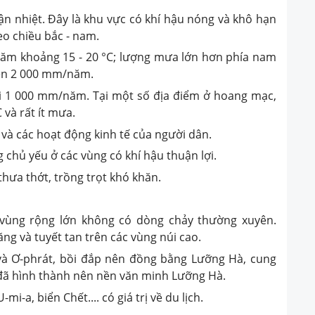
cận nhiệt. Đây là khu vực có khí hậu nóng và khô hạn
eo chiều bắc - nam.
 năm khoảng 15 - 20 °C; lượng mưa lớn hơn phía nam
trên 2 000 mm/năm.
 1 000 mm/năm. Tại một số địa điểm ở hoang mạc,
 và rất ít mưa.
 và các hoạt động kinh tế của người dân.
 chủ yếu ở các vùng có khí hậu thuận lợi.
thưa thớt, trồng trọt khó khăn.
 vùng rộng lớn không có dòng chảy thường xuyên.
g và tuyết tan trên các vùng núi cao.
 và Ơ-phrát, bồi đắp nên đồng bằng Lưỡng Hà, cung
 đã hình thành nên nền văn minh Lưỡng Hà.
i-a, biển Chết.... có giá trị về du lịch.