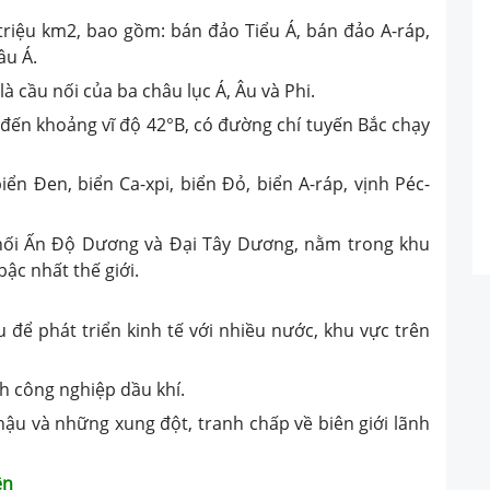
triệu km2, bao gồm: bán đảo Tiểu Á, bán đảo A-ráp,
âu Á.
à cầu nối của ba châu lục Á, Âu và Phi.
B đến khoảng vĩ độ 42°B, có đường chí tuyến Bắc chạy
iển Đen, biển Ca-xpi, biển Đỏ, biển A-ráp, vịnh Péc-
ối Ấn Độ Dương và Đại Tây Dương, nằm trong khu
ậc nhất thế giới.
 để phát triển kinh tế với nhiều nước, khu vực trên
nh công nghiệp dầu khí.
í hậu và những xung đột, tranh chấp về biên giới lãnh
ên