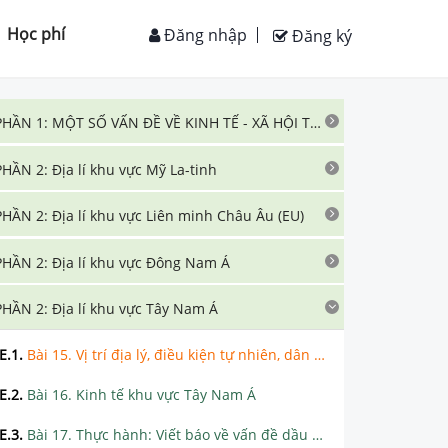
Học phí
Đăng nhập
Đăng ký
PHẦN 1: MỘT SỐ VẤN ĐỀ VỀ KINH TẾ - XÃ HỘI THẾ GIỚI
PHẦN 2: Địa lí khu vực Mỹ La-tinh
PHẦN 2: Địa lí khu vực Liên minh Châu Âu (EU)
PHẦN 2: Địa lí khu vực Đông Nam Á
PHẦN 2: Địa lí khu vực Tây Nam Á
E.1
.
Bài 15. Vị trí địa lý, điều kiện tự nhiên, dân cư và xã hội khu vực Tây Nam Á
E.2
.
Bài 16. Kinh tế khu vực Tây Nam Á
E.3
.
Bài 17. Thực hành: Viết báo về vấn đề dầu mỏ ở khu vực Tây Nam Á