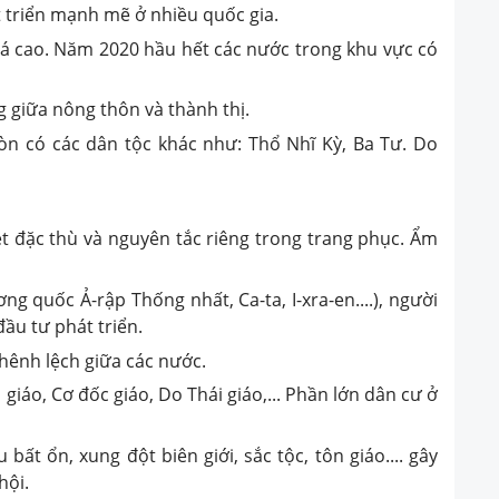
át triển mạnh mẽ ở nhiều quốc gia.
khá cao. Năm 2020 hầu hết các nước trong khu vực có
ng giữa nông thôn và thành thị.
còn có các dân tộc khác như: Thổ Nhĩ Kỳ, Ba Tư. Do
 đặc thù và nguyên tắc riêng trong trang phục. Ẩm
g quốc Ả-rập Thống nhất, Ca-ta, I-xra-en....), người
ầu tư phát triển.
hênh lệch giữa các nước.
 giáo, Cơ đốc giáo, Do Thái giáo,... Phần lớn dân cư ở
bất ổn, xung đột biên giới, sắc tộc, tôn giáo.... gây
hội.