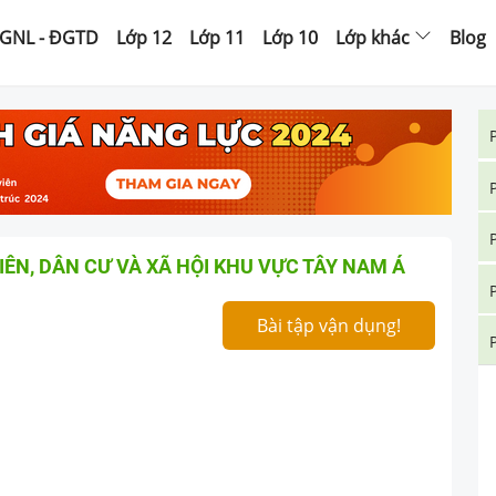
GNL - ĐGTD
Lớp 12
Lớp 11
Lớp 10
Lớp khác
Blog
 NHIÊN, DÂN CƯ VÀ XÃ HỘI KHU VỰC TÂY NAM Á
Bài tập vận dụng!