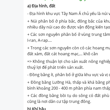
a) Địa hình, đất
- Địa hình khu vực Tây Nam Á chủ yếu là núi 
+ Núi phân bố ở phía bắc, đông bắc của kh
nhiều dãy núi cao do được vận động kiến tạo
+ Các sơn nguyên phân bố ở vùng trung tâm 
I-ran, A-rap....
+ Trong các sơn nguyên còn có các hoang mạc
đất xám, đất cát hoang mạc,... khô cằn
=> Không thuận lợi cho sản xuất nông nghiệ
thuỷ lợi để phát triển sản xuất.
- Đồng bằng ít, phân bố ở giữa khu vực và vị 
+ Đồng bằng Lưỡng Hà, thấp và khá bằng ph
bình khoảng 200 - 400 m phần phía nam thấp
+ Các đồng bằng bồi tụ do sông có đất phù
cũng là nơi dân cư tập trung đông.
b) Khí hậu