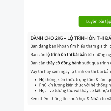
Luyện bài tập
DÀNH CHO 2K6 – LỘ TRÌNH ÔN THI Đ
Bạn đăng băn khoăn tìm hiểu tham gia thi c
Bạn cần
lộ trình ôn thi bài bản
từ những n
Bạn cần
thầy cô đồng hành
suốt quá trình 
Vậy thì hãy xem ngay lộ trình ôn thi bài b
Hệ thống kiến thức trọng tâm & làm qu
Phủ kín lượng kiến thức với hệ thống
Học live tương tác với thầy cô kết hợp
Xem thêm thông tin khoá học & Nhận tư vấ