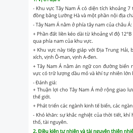
- Khu vực Tây Nam Á có diện tích khoảng 7 
đồng bằng Lưỡng Hà và một phần nội địa ch
- Tây Nam Á nằm ở phía tây nam của châu Á: l
+ Phần đất liền kéo dài từ khoảng vĩ độ 12°
qua phía nam của khu vực.
+ Khu vực này tiếp giáp với Địa Trung Hải, b
xích, vịnh Ô-man, vịnh A-đen.
+ Tây Nam Á nằm án ngữ con đường biển n
vực có trữ lượng dầu mỏ và khí tự nhiên lớn b
- Đánh giá:
+ Thuận lợi cho Tây Nam Á mở rộng giao lưu
thế giới.
+ Phát triển các ngành kinh tế biển, các ngà
- Khó khăn: sự khắc nghiệt của thời tiết, kh
thổ, tài nguyên.
2. Điều kiện tự nhiên và tài nguyên thiên nhi