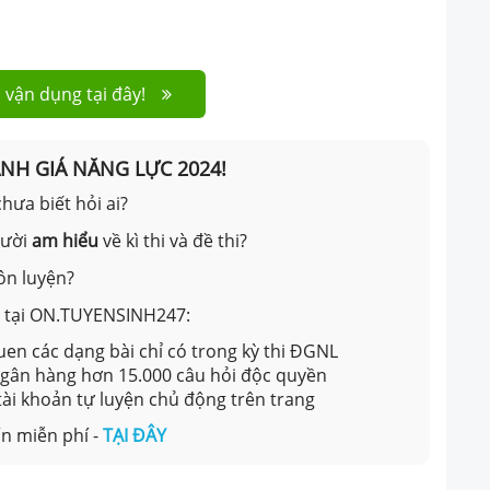
 vận dụng tại đây!
ÁNH GIÁ NĂNG LỰC 2024!
hưa biết hỏi ai?
gười
am hiểu
về kì thi và đề thi?
ôn luyện?
ản tại ON.TUYENSINH247:
en các dạng bài chỉ có trong kỳ thi ĐGNL
 ngân hàng hơn 15.000 câu hỏi độc quyền
 tài khoản tự luyện chủ động trên trang
n miễn phí -
TẠI ĐÂY