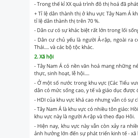
- Trong thế kỉ XX quá trình đô thị hoá đã ph
+ Tỉ lệ dân thành thị ở khu vực Tây Nam Á 
tỉ lệ dân thành thị trên 70 %.
- Dân cư có sự khác biệt rất lớn trong lối số
- Dân cư chủ yếu là người Ả-rập, ngoài ra 
Thái.... và các bộ tộc khác.
2. Xã hội
- Tây Nam Á có nền văn hoá mang những nét
thực, sinh hoạt, lễ hội....
- Ở một số nước trong khu vực (Các Tiểu vươn
dân có mức sống cao, y tế và giáo dục được đ
- HDI của khu vực khá cao nhưng vẫn có sự c
- Tây Nam Á là khu vực có nhiều tôn giáo: Hồi
khu vực này là người A-rập và theo đạo Hôi.
- Hiện nay, khu vực này vẫn còn xảy ra nhiều 
ảnh hưởng lớn đến sự phát triển kinh tế - xã 