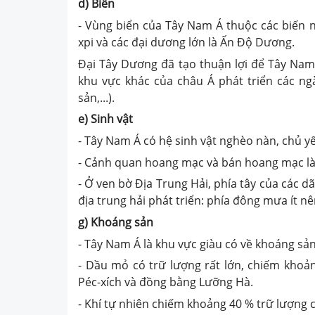
d) Biển
- Vùng biển của Tây Nam Á thuộc các biến n
xpi và các đại dương lớn là Ấn Độ Dương.
Đại Tây Dương đã tạo thuận lợi để Tây Nam
khu vực khác của châu Á phát triển các ngà
sản,...).
e) Sinh vật
- Tây Nam Á có hệ sinh vật nghèo nàn, chủ yế
- Cảnh quan hoang mạc và bán hoang mạc là 
- Ở ven bờ Địa Trung Hải, phía tây của các 
địa trung hải phát triển: phía đông mưa ít nê
g) Khoáng sản
- Tây Nam Á là khu vực giàu có về khoáng sản,
- Dầu mỏ có trữ lượng rất lớn, chiếm khoản
Péc-xích và đồng bằng Lưỡng Hà.
- Khí tự nhiên chiếm khoảng 40 % trữ lượng c