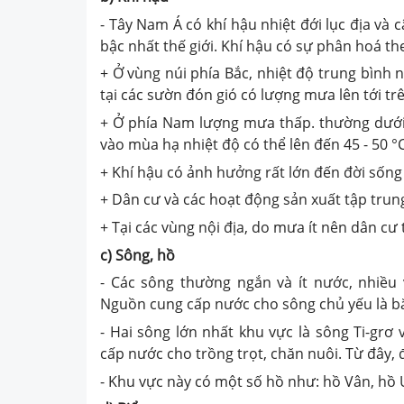
- Tây Nam Á có khí hậu nhiệt đới lục địa và 
bậc nhất thế giới. Khí hậu có sự phân hoá th
+ Ở vùng núi phía Bắc, nhiệt độ trung bình
tại các sườn đón gió có lượng mưa lên tới 
+ Ở phía Nam lượng mưa thấp. thường dưới
vào mùa hạ nhiệt độ có thể lên đến 45 - 50 °C
+ Khí hậu có ảnh hưởng rất lớn đến đời sống
+ Dân cư và các hoạt động sản xuất tập trung
+ Tại các vùng nội địa, do mưa ít nên dân cư 
c) Sông, hồ
- Các sông thường ngắn và ít nước, nhiều
Nguồn cung cấp nước cho sông chủ yếu là băn
- Hai sông lớn nhất khu vực là sông Ti-grơ
cấp nước cho trồng trọt, chăn nuôi. Từ đây,
- Khu vực này có một số hồ như: hồ Vân, hồ U-m