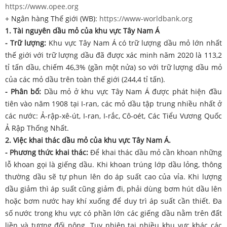
https://www.opee.org
+ Ngân hàng Thế giới (WB):
https://www-worldbank.org
1. Tài nguyên dầu mỏ của khu vực Tây Nam Á
- Trữ lượng:
Khu vực Tây Nam Á có trữ lượng dầu mỏ lớn nhất
thế giới với trữ lượng dầu đã được xác minh năm 2020 là 113,2
tỉ tấn dầu, chiếm 46,3% (gần một nửa) so với trữ lượng dầu mỏ
của các mỏ dầu trên toàn thế giới (244,4 tỉ tấn).
- Phân bố:
Dầu mỏ ở khu vực Tây Nam Á được phát hiện đầu
tiên vào năm 1908 tại I-ran, các mỏ dầu tập trung nhiều nhất ở
các nước: Ả-rập-xê-út, I-ran, I-rắc, Cô-oét, Các Tiểu Vương Quốc
Ả Rập Thống Nhất.
2. Việc khai thác dầu mỏ của khu vực Tây Nam Á.
- Phương thức khai thác:
Để khai thác dầu mỏ cần khoan những
lỗ khoan gọi là giếng dầu. Khi khoan trúng lớp dầu lỏng, thông
thường dầu sẽ tự phun lên do áp suất cao của vỉa. Khi lượng
dầu giảm thì áp suất cũng giảm đi, phải dùng bơm hút dầu lên
hoặc bơm nước hay khí xuống để duy trì áp suất cần thiết. Đa
số nước trong khu vực có phần lớn các giếng dầu nằm trên đất
liền và tương đối nông. Tuy nhiên tại nhiều khu vực khác các