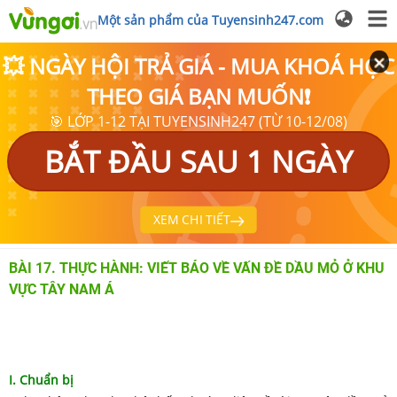
Một sản phẩm của Tuyensinh247.com
💥 NGÀY HỘI TRẢ GIÁ - MUA KHOÁ HỌC
THEO GIÁ BẠN MUỐN❗
🎯 LỚP 1-12 TẠI TUYENSINH247 (TỪ 10-12/08)
BẮT ĐẦU SAU 1 NGÀY
XEM CHI TIẾT
BÀI 17. THỰC HÀNH: VIẾT BÁO VỀ VẤN ĐỀ DẦU MỎ Ở KHU
VỰC TÂY NAM Á
I. Chuẩn bị