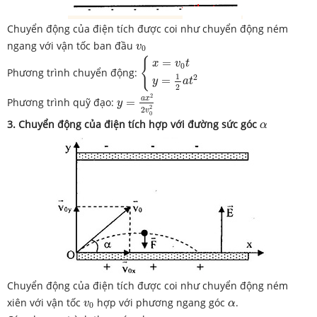
Chuyển động của điện tích được coi như chuyển động ném
v
0
ngang với vận tốc ban đầu
v
0
{
x
=
v
0
t
y
=
1
2
a
t
2
{
=
x
v
t
0
Phương trình chuyển động:
1
2
=
y
a
t
2
y
=
a
x
2
2
v
0
2
2
a
x
Phương trình quỹ đạo:
=
y
2
2
v
0
α
3. Chuyển động của điện tích hợp với đường sức góc
α
Chuyển động của điện tích được coi như chuyển động ném
v
0
α
xiên với vận tốc
hợp với phương ngang góc
.
v
α
0