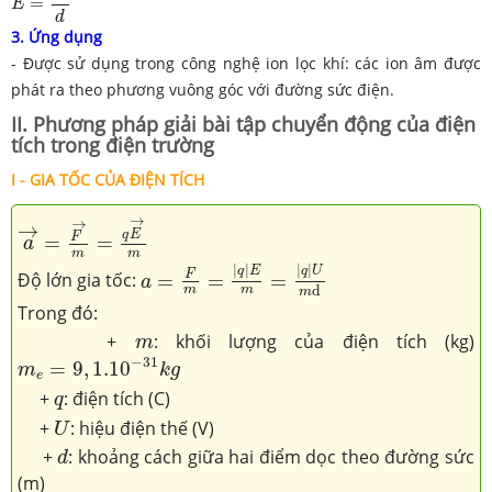
=
E
d
3. Ứng dụng
- Được sử dụng trong công nghệ ion lọc khí: các ion âm được
phát ra theo phương vuông góc với đường sức điện.
II. Phương pháp giải bài tập chuyển động của điện
tích trong điện trường
I - GIA TỐC CỦA ĐIỆN TÍCH
a
→
=
F
→
m
=
q
E
→
m
→
→
→
q
E
F
=
=
a
m
m
a
=
F
m
=
|
q
|
E
m
=
|
q
|
U
m
d
|
|
|
|
q
E
q
U
F
Độ lớn gia tốc:
=
=
=
a
d
m
m
m
Trong đó:
m
+
: khối lượng của điện tích (kg)
m
m
e
=
9
,
1.10
−
31
k
g
−
31
=
9
,
1.10
m
k
g
e
q
+
: điện tích (C)
q
U
+
: hiệu điện thế (V)
U
d
+
: khoảng cách giữa hai điểm dọc theo đường sức
d
(m)