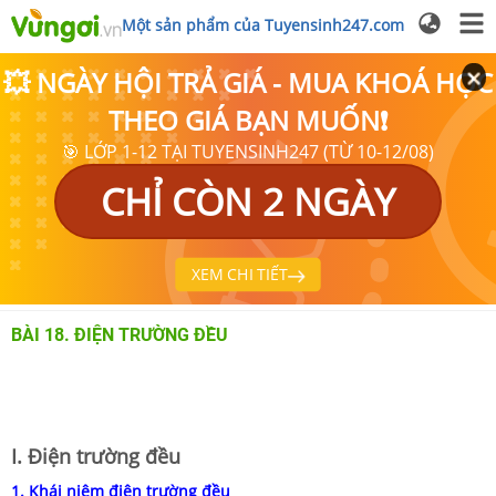
Một sản phẩm của Tuyensinh247.com
💥 NGÀY HỘI TRẢ GIÁ - MUA KHOÁ HỌC
THEO GIÁ BẠN MUỐN❗
🎯 LỚP 1-12 TẠI TUYENSINH247 (TỪ 10-12/08)
CHỈ CÒN 2 NGÀY
XEM CHI TIẾT
BÀI 18. ĐIỆN TRƯỜNG ĐỀU
I. Điện trường đều
1. Khái niệm điện trường đều